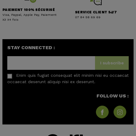
PAIEMENT 100% SÉCURISÉ
SERVICE CLIENT 5J/7
Visa, Paypal, Apple Pay, Paiement
07 84 58 69 69
X3 X4 fois
STAY CONNECTED :
I subscribe
Enim quis fugiat consequat elit minim nisi eu occaecat
occaecat deserunt aliquip nisi ex deserunt.
FOLLOW US :