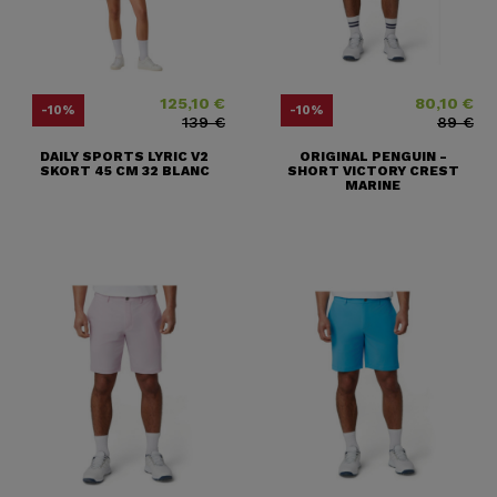
125,10 €
80,10 €
Price
Regular price
Price
Regular price
-10%
-10%
139 €
89 €
DAILY SPORTS LYRIC V2
ORIGINAL PENGUIN -
SKORT 45 CM 32 BLANC
SHORT VICTORY CREST
MARINE