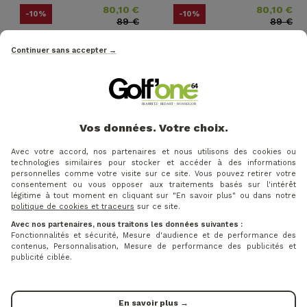
80,10 €
80,10 €
Price
Regular price
Price
Regular price
-10%
-10%
89 €
89 €
ORIGINAL PENGUIN -
ORIGINAL PENGUIN -
Continuer sans accepter →
SHORT UK PLAYER 9 ROSE
SHORT UK PLAYER 9 BLEU
Vos données. Votre choix.
Avec votre accord, nos partenaires et nous utilisons des cookies ou
technologies similaires pour stocker et accéder à des informations
personnelles comme votre visite sur ce site. Vous pouvez retirer votre
consentement ou vous opposer aux traitements basés sur l'intérêt
légitime à tout moment en cliquant sur "En savoir plus" ou dans notre
politique de cookies et traceurs
sur ce site.
Avec nos partenaires, nous traitons les données suivantes :
Fonctionnalités et sécurité, Mesure d'audience et de performance des
contenus, Personnalisation, Mesure de performance des publicités et
76,50 €
76,50 €
Price
Regular price
Price
Regular price
publicité ciblée.
-10%
-10%
85 €
85 €
FJ PAR GOLF SHORT 36
FOOTJOY - SHORT PAR
ROSE
GOLF ROUGE
En savoir plus →