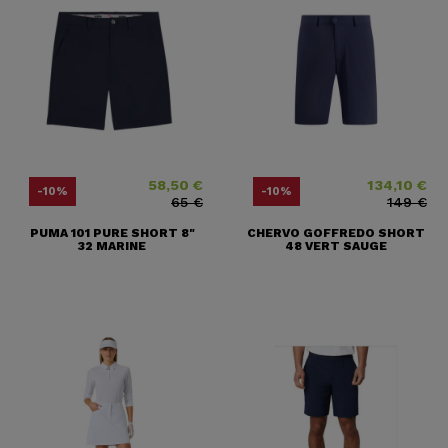
58,50 €
134,10 €
Price
Regular price
Price
Regular price
-10%
-10%
65 €
149 €
PUMA 101 PURE SHORT 8"
CHERVO GOFFREDO SHORT
32 MARINE
48 VERT SAUGE