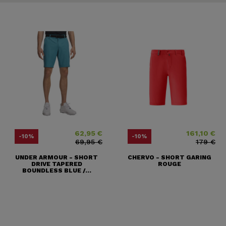
62,95 €
161,10 €
Price
Regular price
Price
Regular price
-10%
-10%
69,95 €
179 €
UNDER ARMOUR - SHORT
CHERVO - SHORT GARING
DRIVE TAPERED
ROUGE
BOUNDLESS BLUE /...