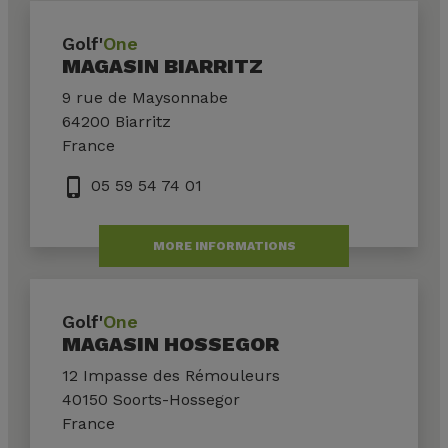
Golf'
One
MAGASIN BIARRITZ
9 rue de Maysonnabe
64200 Biarritz
France
phone_iphone
05 59 54 74 01
MORE INFORMATIONS
Golf'
One
MAGASIN HOSSEGOR
12 Impasse des Rémouleurs
40150 Soorts-Hossegor
France