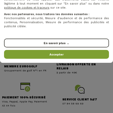
légitime à tout moment en cliquant sur "En savoir plus" ou dans notre
politique de cookies et traceurs
sur ce site.
Avec nos partenaires, nous traitons les données suivantes :
Fonctionnalités et sécurité, Mesure d'audience et de performance des
contenus, Personnalisation, Mesure de performance des publicités et
publicité ciblée.
En savoir plus →
Accepter
LIVRAISON OFFERTE EN
MEMBRE EUROGOLF
RELAIS
Groupement de golf N°1 en FR
à partir de 49€
PAIEMENT 100% SÉCURISÉ
SERVICE CLIENT 5J/7
Visa, Paypal, Apple Pay, Paiement
07 84 58 69 69
X3 X4 fois