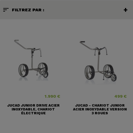
sort
FILTREZ PAR :
1.990 €
499 €
Price
Price
JUCAD JUNIOR DRIVE ACIER
JUCAD - CHARIOT JUNIOR
INOXYDABLE, CHARIOT
ACIER INOXYDABLE VERSION
ÉLECTRIQUE
3 ROUES