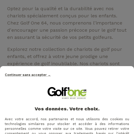
Optez pour la qualité et la durabilité avec nos
chariots spécialement conçus pour les enfants.
Chez Golf One 64, nous comprenons l'importance
d'encourager une passion précoce pour le golf tout
en assurant la sécurité de vos petits golfeurs.
Explorez notre collection de chariots de golf pour
enfants, et offrez à votre jeune prodige une
expérience de golf inoubliable. Nos chariots sont
adaptés à leur taille, faciles à manœuvrer et
Continuer sans accepter →
équipés de fonctionnalités qui rendront chaque
partie plus amusante.
VOS AVIS
Vos données. Votre choix.
Avec votre accord, nos partenaires et nous utilisons des cookies ou
technologies similaires pour stocker et accéder à des informations
personnelles comme votre visite sur ce site. Vous pouvez retirer votre
consentement ou vous opposer aux traitements basés sur l'intérêt