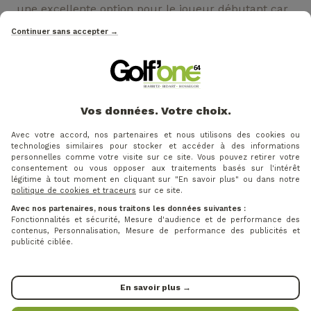
une excellente option pour le joueur débutant car
elles se comportent beaucoup comme des balles
Continuer sans accepter →
de golf régulières. Elles sont également un
excellent outil pour les golfeurs expérimentés qui
veulent travailler sur leur précision. Les balles de
golf en mousse sont généralement fabriquées à
partir d'un noyau en polystyrène et d'une
Vos données. Votre choix.
enveloppe en mousse. Elles sont conçues pour
Avec votre accord, nos partenaires et nous utilisons des cookies ou
offrir une trajectoire douce et régulière et un vol
technologies similaires pour stocker et accéder à des informations
plus lent que les balles de golf régulières. Les
personnelles comme votre visite sur ce site. Vous pouvez retirer votre
consentement ou vous opposer aux traitements basés sur l'intérêt
balles de golf en mousse sont également un
légitime à tout moment en cliquant sur "En savoir plus" ou dans notre
excellent outil pour travailler votre swing, car elles
politique de cookies et traceurs
sur ce site.
sont beaucoup plus légères que les balles de golf
Avec nos partenaires, nous traitons les données suivantes :
Fonctionnalités et sécurité, Mesure d'audience et de performance des
régulières.
contenus, Personnalisation, Mesure de performance des publicités et
publicité ciblée.
VOS AVIS
En savoir plus →