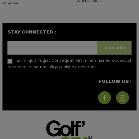
07 84 58 69 69
X3 X4 fois
STAY CONNECTED :
I subscribe
Enim quis fugiat consequat elit minim nisi eu occaecat
occaecat deserunt aliquip nisi ex deserunt.
FOLLOW US :