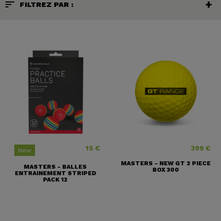
sort
FILTREZ PAR :
15 €
399 €
Price
Price
New
MASTERS - NEW GT 2 PIECE
MASTERS - BALLES
BOX 300
ENTRAINEMENT STRIPED
PACK 12