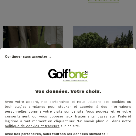
Continuer sans accepter →
MATÉRIEL |
MATÉRIEL |
Vos données. Votre choix.
25/05/2023
25/05/2023
Avec votre accord, nos partenaires et nous utilisons des cookies ou
Comment bien
Comment bien
technologies similaires pour stocker et accéder à des informations
choisir ses
choisir son sac de
personnelles comme votre visite sur ce site. Vous pouvez retirer votre
chaussures de golf
golf
consentement ou vous opposer aux traitements basés sur l'intérêt
légitime à tout moment en cliquant sur "En savoir plus" ou dans notre
GolfOne64 vous guide
En savoir plus
politique de cookies et traceurs
sur ce site.
pour faire le meilleur
Avec nos partenaires, nous traitons les données suivantes :