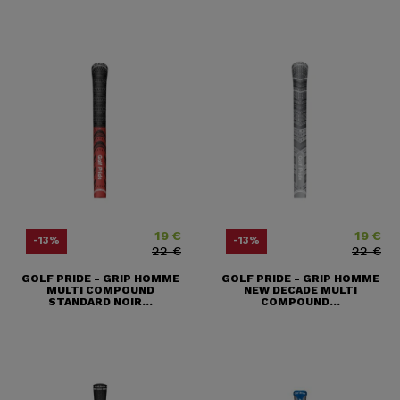
19 €
19 €
Price
Regular price
Price
Regular pr
-13%
-13%
22 €
22 €
GOLF PRIDE - GRIP HOMME
GOLF PRIDE - GRIP HOMME
MULTI COMPOUND
NEW DECADE MULTI
STANDARD NOIR...
COMPOUND...