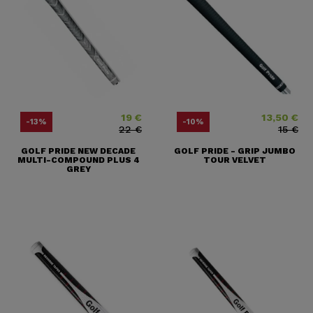
19 €
13,50 €
Price
Regular price
Price
Regular price
-13%
-10%
22 €
15 €
GOLF PRIDE NEW DECADE
GOLF PRIDE - GRIP JUMBO
MULTI-COMPOUND PLUS 4
TOUR VELVET
GREY