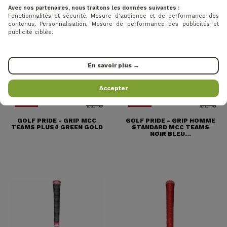
Avec nos partenaires, nous traitons les données suivantes :
Fonctionnalités et sécurité, Mesure d'audience et de performance des
contenus, Personnalisation, Mesure de performance des publicités et
publicité ciblée.
En savoir plus →
Accepter
19 €
19 €
Price
Regular price
Price
Regular pr
-13%
-13%
22 €
22 €
GOLF PRIDE - GRIP MCC
GOLF PRIDE - GRIP HOMME
TEAMS PLUS4 GREEN GOLD
STANDARD MCC TEAMS
NOIR BLEU...