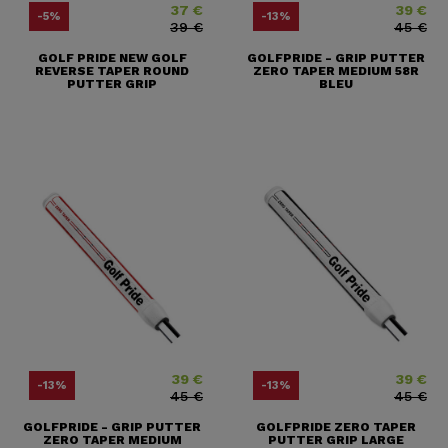
37 €
39 €
Price
Regular price
Price
Regular pr
-5%
-13%
39 €
45 €
GOLF PRIDE NEW GOLF
GOLFPRIDE - GRIP PUTTER
REVERSE TAPER ROUND
ZERO TAPER MEDIUM 58R
PUTTER GRIP
BLEU
39 €
39 €
Price
Regular price
Price
Regular pr
-13%
-13%
45 €
45 €
GOLFPRIDE - GRIP PUTTER
GOLFPRIDE ZERO TAPER
ZERO TAPER MEDIUM
PUTTER GRIP LARGE