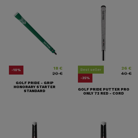
18 €
26 €
Price
Regular price
Price
Regular pri
Best seller
-10%
20 €
40 €
-35%
GOLF PRIDE - GRIP
HONORARY STARTER
GOLF PRIDE PUTTER PRO
STANDARD
ONLY 72 RED - CORD