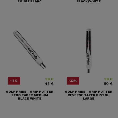
ROUGE BLANC
BLACK/WHITE
39 €
39 €
Price
Regular price
Price
Regular pr
-13%
-22%
45 €
50 €
GOLF PRIDE - GRIP PUTTER
GOLF PRIDE - GRIP PUTTER
ZERO TAPER MEDIUM
REVERSE TAPER PISTOL
BLACK WHITE
LARGE