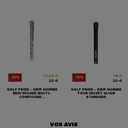
17,50 €
18 €
Price
Regular price
Price
Regular pr
-23%
-10%
23 €
20 €
GOLF PRIDE - GRIP HOMME
GOLF PRIDE - GRIP HOMME
NEW DECADE MULTI-
TOUR VELVET ALIGN
COMPOUND...
STANDARD
VOS AVIS