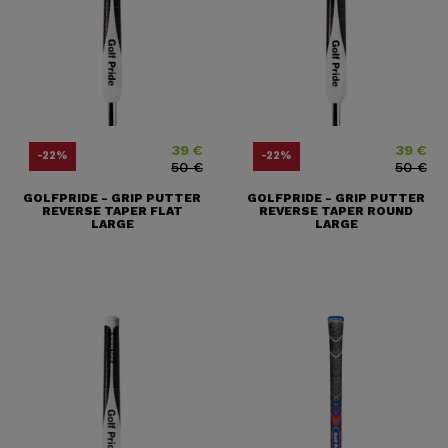
39 €
39 €
Price
Regular price
Price
Regular pr
-22%
-22%
50 €
50 €
GOLFPRIDE - GRIP PUTTER
GOLFPRIDE - GRIP PUTTER
REVERSE TAPER FLAT
REVERSE TAPER ROUND
LARGE
LARGE