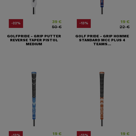
39 €
19 €
Price
Regular price
Price
Regular pr
-22%
-13%
50 €
22 €
GOLFPRIDE - GRIP PUTTER
GOLF PRIDE - GRIP HOMME
REVERSE TAPER PISTOL
STANDARD MCC PLUS 4
MEDIUM
TEAMS...
19 €
19 €
Price
Regular price
Price
Regular pr
-13%
-13%