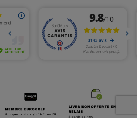
LIVRAISON OFFERTE EN
MEMBRE EUROGOLF
RELAIS
Groupement de golf N°1 en FR
à partir de 49€