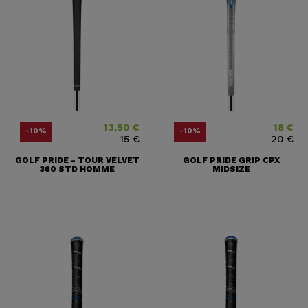
13,50 €
18 €
Price
Regular price
Price
Regular pr
-10%
-10%
15 €
20 €
GOLF PRIDE - TOUR VELVET
GOLF PRIDE GRIP CPX
360 STD HOMME
MIDSIZE