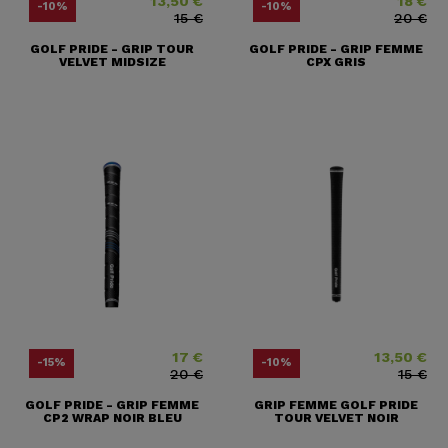
13,50 €
18 €
Price
Regular price
Price
Regular pr
-10%
-10%
15 €
20 €
GOLF PRIDE - GRIP TOUR
GOLF PRIDE - GRIP FEMME
VELVET MIDSIZE
CPX GRIS
17 €
13,50 €
Price
Regular price
Price
Regular price
-15%
-10%
20 €
15 €
GOLF PRIDE - GRIP FEMME
GRIP FEMME GOLF PRIDE
CP2 WRAP NOIR BLEU
TOUR VELVET NOIR