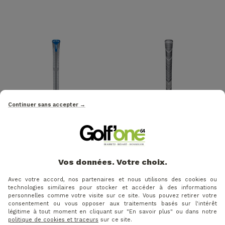
Continuer sans accepter →
18 €
19 €
Price
Regular price
Price
Regular pr
-10%
-13%
20 €
22 €
Vos données. Votre choix.
GOLF PRIDE - GRIP HOMME
GOLF PRIDE - GRIP HOMME
STANDARD CPX
JUMBO MCC PLUS 4 GRIS
Avec votre accord, nos partenaires et nous utilisons des cookies ou
technologies similaires pour stocker et accéder à des informations
personnelles comme votre visite sur ce site. Vous pouvez retirer votre
consentement ou vous opposer aux traitements basés sur l'intérêt
légitime à tout moment en cliquant sur "En savoir plus" ou dans notre
politique de cookies et traceurs
sur ce site.