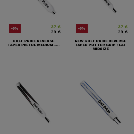
37 €
37 €
Price
Regular price
Price
Regular pri
-5%
-5%
39 €
39 €
GOLF PRIDE REVERSE
NEW GOLF PRIDE REVERSE
TAPER PISTOL MEDIUM -...
TAPER PUTTER GRIP FLAT
MIDSIZE