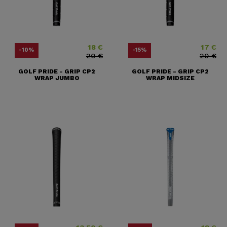
18 €
17 €
Price
Regular price
Price
Regular pr
-10%
-15%
20 €
20 €
GOLF PRIDE - GRIP CP2
GOLF PRIDE - GRIP CP2
WRAP JUMBO
WRAP MIDSIZE