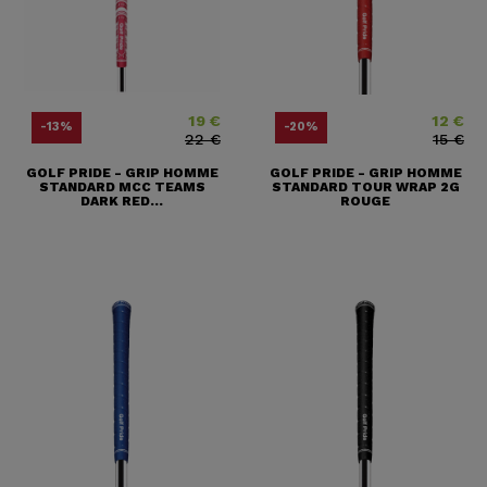
19 €
12 €
Price
Regular price
Price
Regular pr
-13%
-20%
22 €
15 €
GOLF PRIDE - GRIP HOMME
GOLF PRIDE - GRIP HOMME
STANDARD MCC TEAMS
STANDARD TOUR WRAP 2G
DARK RED...
ROUGE