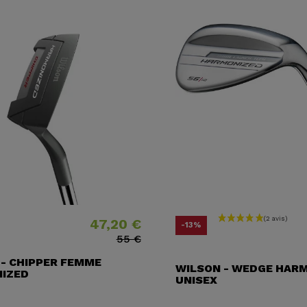
47,20 €
Prix
Prix ​​habituel
Prix
Prix ​​habituel
-13%
55 €
 - CHIPPER FEMME
WILSON - WEDGE HAR
IZED
UNISEX