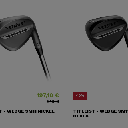
197,10 €
Prix
Prix ​​habituel
Prix
Prix 
-10%
219 €
T - WEDGE SM11 NICKEL
TITLEIST - WEDGE SM1
BLACK