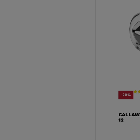
Pr
Pr
-20%
CALLAW
12