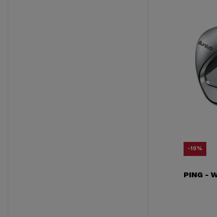
-10%
PING - 