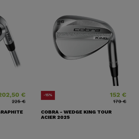
202,50 €
152 €
habituel
Prix
Prix ​​habituel
-15%
225 €
179 €
GRAPHITE
COBRA - WEDGE KING TOUR
ACIER 2025