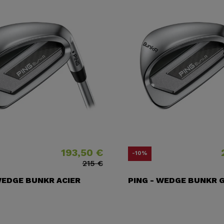
193,50 €
Prix
Prix ​​habituel
Prix
Prix ​​
-10%
215 €
WEDGE BUNKR ACIER
PING - WEDGE BUNKR 