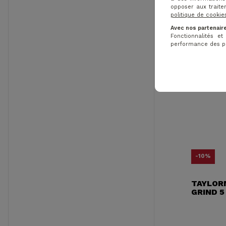
opposer aux traite
politique de cookie
Avec nos partenaire
Fonctionnalités e
performance des pub
-10%
TAYLOR
GRIND 5