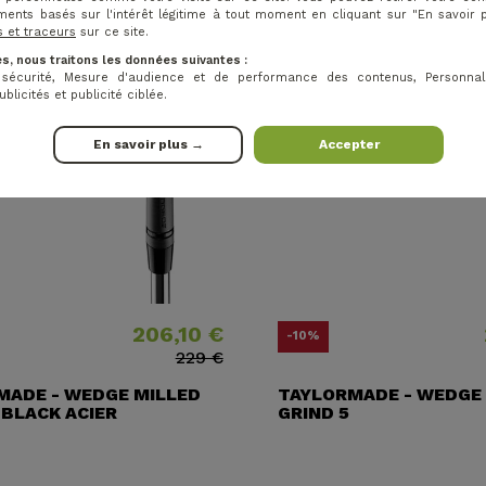
ments basés sur l'intérêt légitime à tout moment en cliquant sur "En savoir 
s et traceurs
sur ce site.
s, nous traitons les données suivantes :
t sécurité, Mesure d'audience et de performance des contenus, Personnal
licités et publicité ciblée.
En savoir plus →
Accepter
206,10 €
Prix
Prix ​​habituel
Prix
Prix ​​
-10%
229 €
MADE - WEDGE MILLED
TAYLORMADE - WEDGE
 BLACK ACIER
GRIND 5