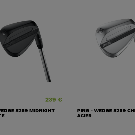
239 €
Prix
WEDGE S259 MIDNIGHT
PING - WEDGE S259 C
TE
ACIER