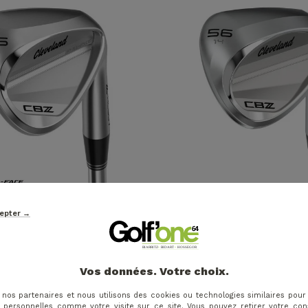
169 €
Prix
Prix ​​habituel
Prix
Prix ​​habituel
-10%
cepter →
189 €
AND - WEDGE CBZ FULL
CLEVELAND - WEDGE C
OMME
FEMME
Vos données. Votre choix.
 nos partenaires et nous utilisons des cookies ou technologies similaires pour
 personnelles comme votre visite sur ce site. Vous pouvez retirer votre c