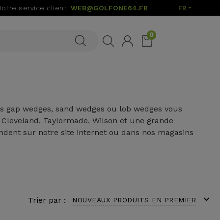
Notre service client
WEB@GOLFONE64.FR
FR
0
des gap wedges, sand wedges ou lob wedges vous
s Cleveland, Taylormade, Wilson et une grande
ndent sur notre site internet ou dans nos magasins
expand_more
Trier par :
NOUVEAUX PRODUITS EN PREMIER