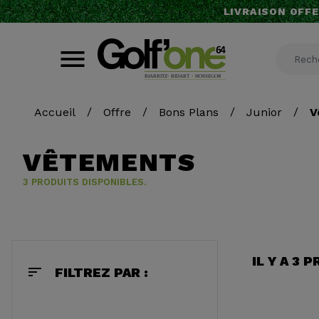
LIVRAISON OFFE
Accueil
Offre
Bons Plans
Junior
V
VÊTEMENTS
3 PRODUITS DISPONIBLES.
IL Y A 3 
sort
FILTREZ PAR :