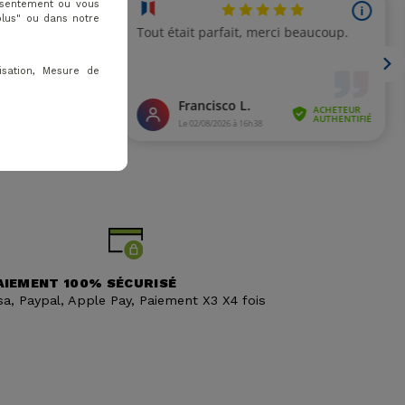
onsentement ou vous
plus" ou dans notre
isation, Mesure de
AIEMENT 100% SÉCURISÉ
sa, Paypal, Apple Pay, Paiement X3 X4 fois