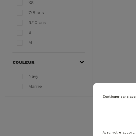
XS
7/8 ans
9/10 ans
S
M
COULEUR
Navy
Marine
Continuer sans ac
Avec votre accord,