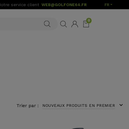
Notre service client
WEB@GOLFONE64.FR
FR
0
expand_more
Trier par :
NOUVEAUX PRODUITS EN PREMIER