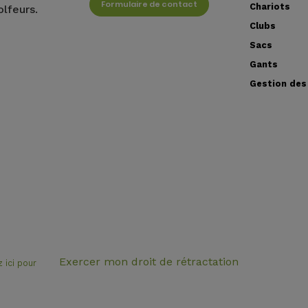
Formulaire de contact
Chariots
olfeurs.
Clubs
Sacs
Gants
Gestion des
Exercer mon droit de rétractation
z ici pour