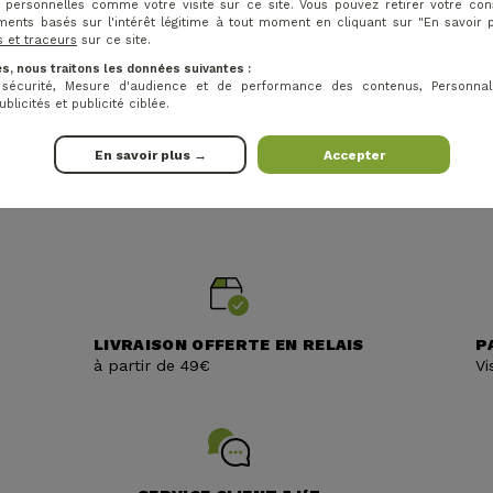
 personnelles comme votre visite sur ce site. Vous pouvez retirer votre c
ments basés sur l'intérêt légitime à tout moment en cliquant sur "En savoir 
s et traceurs
sur ce site.
s, nous traitons les données suivantes :
t sécurité, Mesure d'audience et de performance des contenus, Personnal
licités et publicité ciblée.
En savoir plus →
Accepter
LIVRAISON OFFERTE EN RELAIS
P
à partir de 49€
Vi