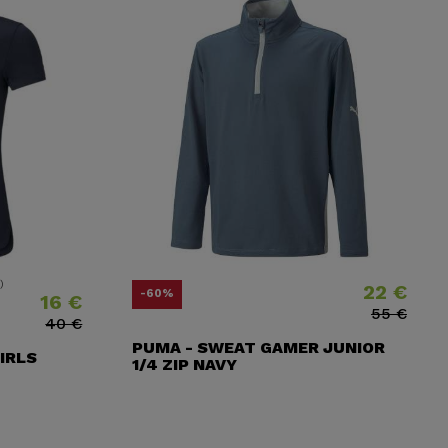
22 €
l
Prix
Prix ​​habituel
-60%
16 €
55 €
40 €
PUMA - SWEAT GAMER JUNIOR
IRLS
1/4 ZIP NAVY