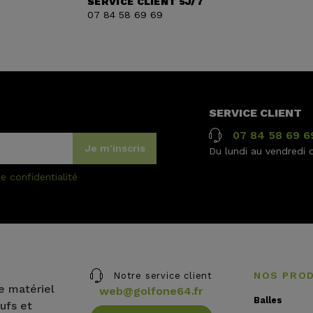
SERVICE CLIENT 5J/7
07 84 58 69 69
SERVICE CLIENT
07 84 58 69 6
Je m'inscris
Du lundi au vendredi 
e confidentialité
NOS PRO
Notre service client
e matériel
web@golfone64.fr
Balles
ufs et