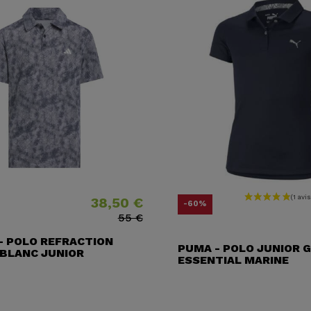
38,50 €
Prix
Prix ​​habituel
Prix
Prix ​​habitue
-60%
55 €
- POLO REFRACTION
PUMA - POLO JUNIOR G
 BLANC JUNIOR
ESSENTIAL MARINE