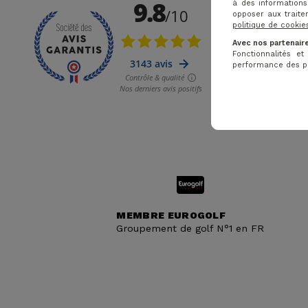
à des informations
opposer aux traite
politique de cookie
Avec nos partenaire
Fonctionnalités e
performance des pub
MEMBRE EUROGOLF
Groupement de golf N°1 en FR