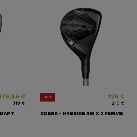
175,45 €
129 €
​habituel
Prix
Prix ​​habituel
-41%
319 €
219 €
ADAPT
COBRA - HYBRIDE AIR X 2 FEMME