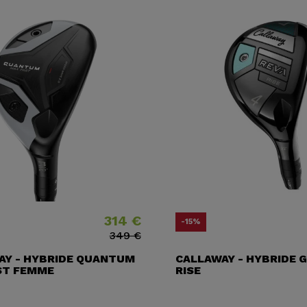
314 €
Prix
Prix ​​habituel
Prix
Prix ​
-15%
349 €
AY - HYBRIDE QUANTUM
CALLAWAY - HYBRIDE 
ST FEMME
RISE