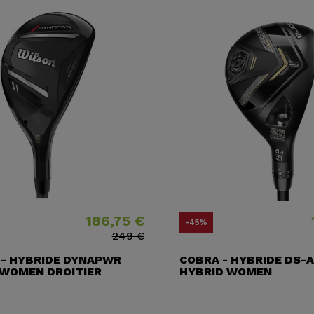
186,75 €
Prix
Prix ​​habituel
Prix
Prix ​
-45%
249 €
 - HYBRIDE DYNAPWR
COBRA - HYBRIDE DS-
 WOMEN DROITIER
HYBRID WOMEN