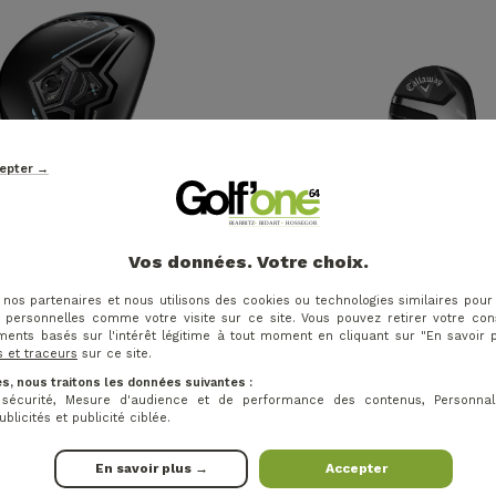
cepter →
Vos données. Votre choix.
 nos partenaires et nous utilisons des cookies ou technologies similaires pour
 personnelles comme votre visite sur ce site. Vous pouvez retirer votre c
ments basés sur l'intérêt légitime à tout moment en cliquant sur "En savoir 
ix
x ​​habituel
Prix
Prix ​​habituel
-45%
149,50 €
s et traceurs
sur ce site.
299 €
s, nous traitons les données suivantes :
t sécurité, Mesure d'audience et de performance des contenus, Personnal
- HYBRIDE FEMME
CALLAWAY - HYBRIDE 
licités et publicité ciblée.
EED
MAX OS FEMME
En savoir plus →
Accepter