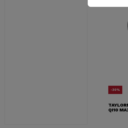
-30%
TAYLOR
QI10 MA