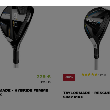
229 €
Prix
Prix ​​habituel
Prix
Prix ​​habituel
-30%
329 €
MADE - HYBRIDE FEMME
TAYLORMADE - RESCU
X
SIM2 MAX