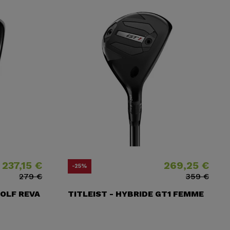
237,15 €
269,25 €
​habituel
Prix
Prix ​​habituel
-25%
279 €
359 €
GOLF REVA
TITLEIST - HYBRIDE GT1 FEMME