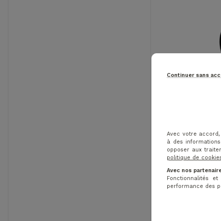
Continuer sans ac
Avec votre accord,
à des informations
opposer aux traite
Pr
Pri
-50%
politique de cookie
Avec nos partenaire
Fonctionnalités e
COBRA 
performance des pub
DARKSP