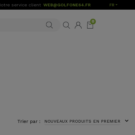
Notre service client
WEB@GOLFONE64.FR
FR
0
expand_more
Trier par :
NOUVEAUX PRODUITS EN PREMIER