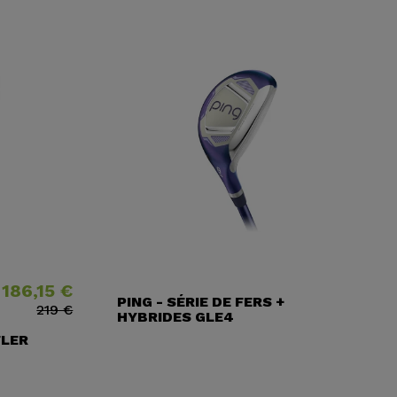
186,15 €
​habituel
PING - SÉRIE DE FERS +
219 €
HYBRIDES GLE4
FLER