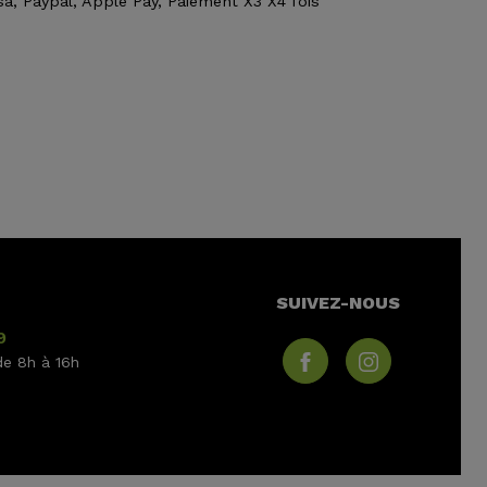
sa, Paypal, Apple Pay, Paiement X3 X4 fois
SUIVEZ-NOUS
9
de 8h à 16h