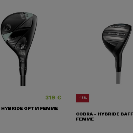
319 €
Prix
Prix
Prix ​
-15%
- HYBRIDE OPTM FEMME
COBRA - HYBRIDE BAF
FEMME