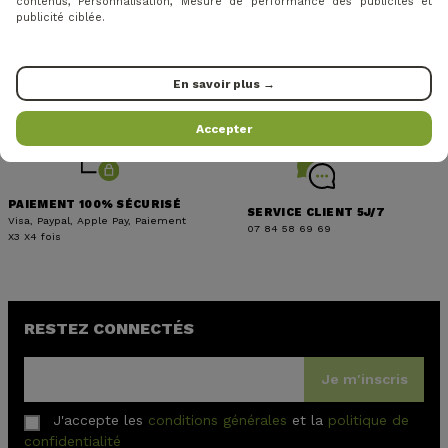
contenus, Personnalisation, Mesure de performance des publicités et
publicité ciblée.
LIVRAISON OFFERTE EN
MEMBRE EUROGOLF
En savoir plus →
RELAIS
Groupement de golf N°1 en FR
à partir de 49€
Accepter
PAIEMENT 100% SÉCURISÉ
SERVICE CLIENT 5J/7
Visa, Paypal, Apple Pay, Paiement
07 84 58 69 69
X3 X4 fois
RESTEZ CONNECTÉS
Je m'inscris
J'accepte les
conditions générales
et la
politique de
confidentialité