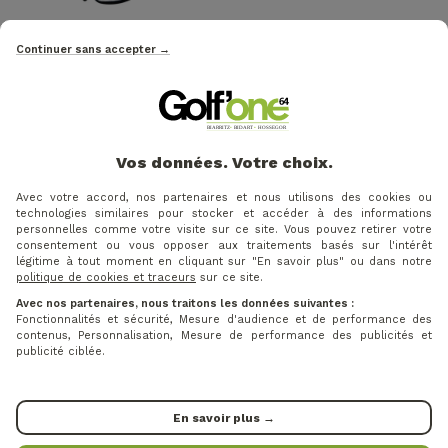
20 €
32 €
Prix
Prix ​​habituel
Prix
-37%
32 €
Continuer sans accepter →
FOOTJOY - GANTS CUIRS
CLASSIQUES (UNITÉ)
WILSON - GANTS
SPECTRUM...
SYNTHETIQUES GRIP PLUS
PACK DE 3 GRIP...
Vos données. Votre choix.
Avec votre accord, nos partenaires et nous utilisons des cookies ou
technologies similaires pour stocker et accéder à des informations
2=3
2=3
personnelles comme votre visite sur ce site. Vous pouvez retirer votre
consentement ou vous opposer aux traitements basés sur l'intérêt
légitime à tout moment en cliquant sur "En savoir plus" ou dans notre
politique de cookies et traceurs
sur ce site.
Avec nos partenaires, nous traitons les données suivantes :
Fonctionnalités et sécurité, Mesure d'audience et de performance des
contenus, Personnalisation, Mesure de performance des publicités et
publicité ciblée.
32 €
32 €
Prix
Prix
En savoir plus →
FOOTJOY - GANTS CUIRS
FOOTJOY - GANTS CUIRS
CLASSIQUES (UNITÉ)
CLASSIQUES (UNITÉ)