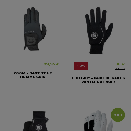
29,95 €
36 €
Prix
Prix
Prix ​​habitu
-10%
40 €
ZOOM - GANT TOUR
HOMME GRIS
FOOTJOY - PAIRE DE GANTS
WINTERSOF NOIR
2=3