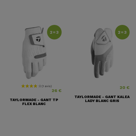
2=3
2=3
20 €
Prix
Prix
26 €
TAYLORMADE - GANT KALEA
TAYLORMADE - GANT TP
LADY BLANC GRIS
FLEX BLANC