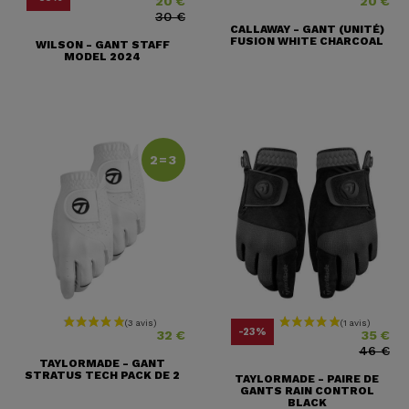
20 €
20 €
30 €
CALLAWAY - GANT (UNITÉ)
FUSION WHITE CHARCOAL
WILSON - GANT STAFF
MODEL 2024
2=3
Prix
Prix
Prix ​​habituel
-23%
32 €
35 €
46 €
TAYLORMADE - GANT
STRATUS TECH PACK DE 2
TAYLORMADE - PAIRE DE
GANTS RAIN CONTROL
BLACK