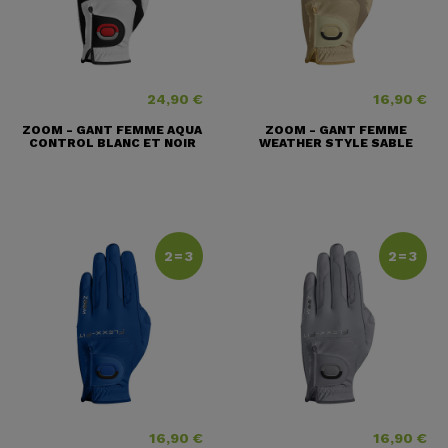
24,90 €
16,90 €
Prix
Prix
ZOOM - GANT FEMME AQUA
ZOOM - GANT FEMME
CONTROL BLANC ET NOIR
WEATHER STYLE SABLE
2=3
2=3
16,90 €
16,90 €
Prix
Prix