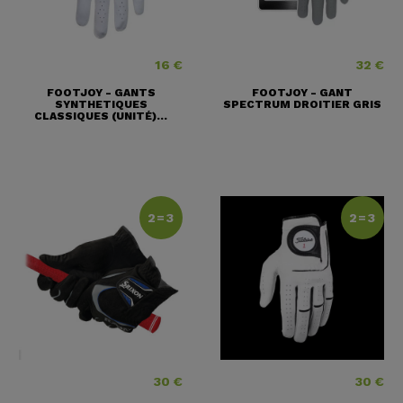
16 €
32 €
Prix
Prix
FOOTJOY - GANTS
FOOTJOY - GANT
SYNTHETIQUES
SPECTRUM DROITIER GRIS
CLASSIQUES (UNITÉ)...
2=3
2=3
30 €
30 €
Prix
Prix