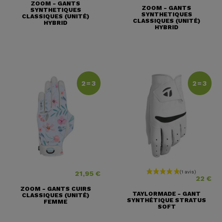
ZOOM - GANTS
ZOOM - GANTS
SYNTHETIQUES
SYNTHETIQUES
CLASSIQUES (UNITÉ)
CLASSIQUES (UNITÉ)
HYBRID
HYBRID
2=3
2=3
21,95 €
Prix
Prix
22 €
ZOOM - GANTS CUIRS
TAYLORMADE - GANT
CLASSIQUES (UNITÉ)
SYNTHÉTIQUE STRATUS
FEMME
SOFT