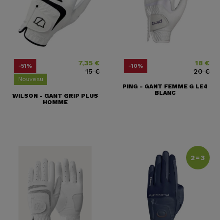
7,35 €
18 €
Prix
Prix ​​habituel
Prix
Prix ​​habit
-51%
-10%
15 €
20 €
Nouveau
PING - GANT FEMME G LE4
BLANC
WILSON - GANT GRIP PLUS
HOMME
2=3