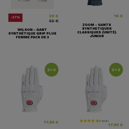
20 €
16 €
Prix
Prix ​​habituel
Prix
-37%
32 €
ZOOM - GANTS
SYNTHETIQUES
WILSON - GANT
CLASSIQUES (UNITÉ)
SYNTHÉTIQUE GRIP PLUS
JUNIOR
FEMME PACK DE 3
2=3
2=3
17,95 €
Prix
Prix
17,95 €