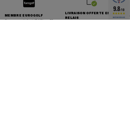
9.8
/10
LIVRAISON OFFERTE EN
MEMBRE EUROGOLF
RELAIS
BASÉ SUR 3138 AVIS
Groupement de golf N°1 en FR
à partir de 49€
PAIEMENT 100% SÉCURISÉ
SERVICE CLIENT 5J/7
Visa, Paypal, Apple Pay, Paiement
07 84 58 69 69
X3 X4 fois
RESTEZ CONNECTÉS
Je m'inscris
J'accepte les
conditions générales
et la
politique de
confidentialité