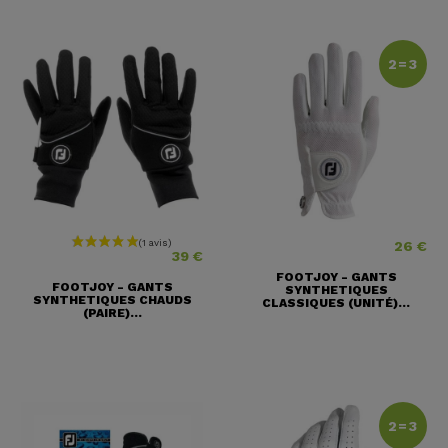
2=3
26 €
Prix
Prix
39 €
FOOTJOY - GANTS
FOOTJOY - GANTS
SYNTHETIQUES
SYNTHETIQUES CHAUDS
CLASSIQUES (UNITÉ)...
(PAIRE)...
2=3