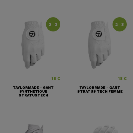
2=3
2=3
18 €
18 €
Prix
Prix
TAYLORMADE - GANT
TAYLORMADE - GANT
SYNTHÉTIQUE
STRATUS TECH FEMME
STRATUSTECH