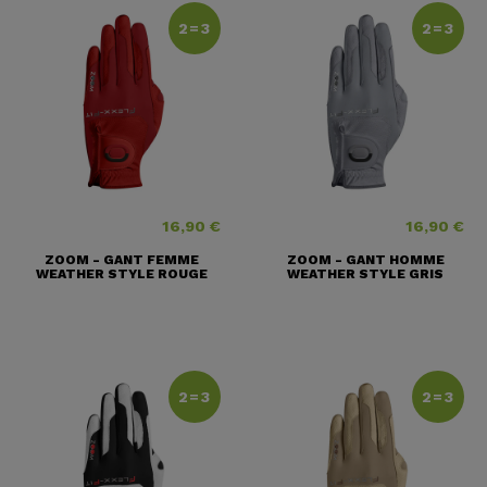
2=3
2=3
16,90 €
16,90 €
Prix
Prix
ZOOM - GANT FEMME
ZOOM - GANT HOMME
WEATHER STYLE ROUGE
WEATHER STYLE GRIS
2=3
2=3