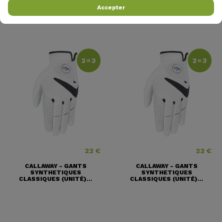
SPECTRUM ROSE
SPECTRUM...
Accepter
2=3
2=3
22 €
22 €
Prix
Prix
CALLAWAY - GANTS
CALLAWAY - GANTS
SYNTHETIQUES
SYNTHETIQUES
CLASSIQUES (UNITÉ)...
CLASSIQUES (UNITÉ)...