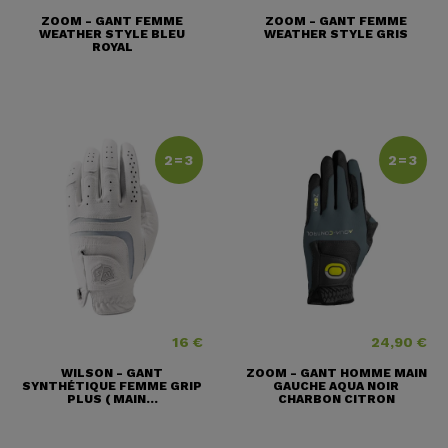
ZOOM - GANT FEMME
ZOOM - GANT FEMME
WEATHER STYLE BLEU
WEATHER STYLE GRIS
ROYAL
2=3
2=3
16 €
24,90 €
Prix
Prix
WILSON - GANT
ZOOM - GANT HOMME MAIN
SYNTHÉTIQUE FEMME GRIP
GAUCHE AQUA NOIR
PLUS ( MAIN...
CHARBON CITRON