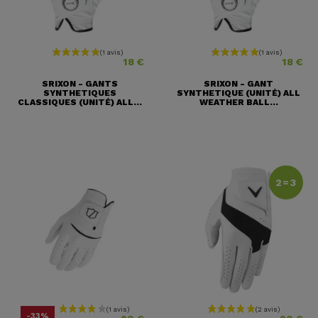
Prix
Prix
18 €
18 €
SRIXON - GANTS
SRIXON - GANT
SYNTHETIQUES
SYNTHETIQUE (UNITÉ) ALL
CLASSIQUES (UNITÉ) ALL...
WEATHER BALL...
2=3
Prix
Prix ​​habituel
Prix
-33%