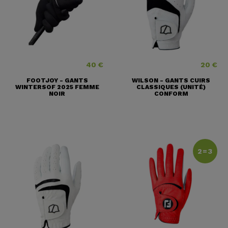
40 €
20 €
Prix
Prix
FOOTJOY - GANTS
WILSON - GANTS CUIRS
WINTERSOF 2025 FEMME
CLASSIQUES (UNITÉ)
NOIR
CONFORM
2=3