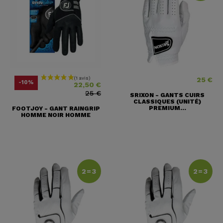
25 €
Prix
Prix ​​habituel
Prix
-10%
22,50 €
25 €
SRIXON - GANTS CUIRS
CLASSIQUES (UNITÉ)
PREMIUM...
FOOTJOY - GANT RAINGRIP
HOMME NOIR HOMME
2=3
2=3