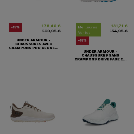
178,46 €
131,71 €
Prix
Prix ​​habituel
Prix
Prix ​​habituel
Meilleures
-15%
209,95 €
154,95 €
Ventes
UNDER ARMOUR -
-15%
CHAUSSURES AVEC
CRAMPONS PRO CLONE...
UNDER ARMOUR -
CHAUSSURES SANS
CRAMPONS DRIVE FADE 2...