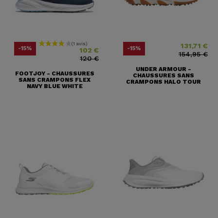
131,71 €
Prix
Prix ​​habituel
Prix
Prix ​​habituel
-15%
-15%
102 €
154,95 €
120 €
UNDER ARMOUR -
FOOTJOY - CHAUSSURES
CHAUSSURES SANS
SANS CRAMPONS FLEX
CRAMPONS HALO TOUR
NAVY BLUE WHITE