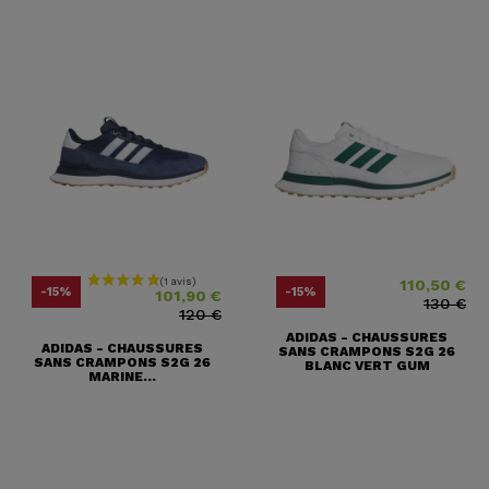
(1 avis)
110,50 €
Prix
Prix ​​habituel
Prix
Prix ​​habituel
-15%
-15%
101,90 €
130 €
120 €
ADIDAS - CHAUSSURES
ADIDAS - CHAUSSURES
SANS CRAMPONS S2G 26
SANS CRAMPONS S2G 26
BLANC VERT GUM
MARINE...