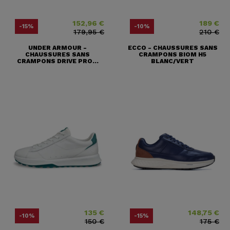
152,96 €
189 €
Prix
Prix ​​habituel
Prix
Prix ​​habituel
-15%
-10%
179,95 €
210 €
UNDER ARMOUR -
ECCO - CHAUSSURES SANS
CHAUSSURES SANS
CRAMPONS BIOM H5
CRAMPONS DRIVE PRO...
BLANC/VERT
135 €
148,75 €
Prix
Prix ​​habituel
Prix
Prix ​​habituel
-10%
-15%
150 €
175 €