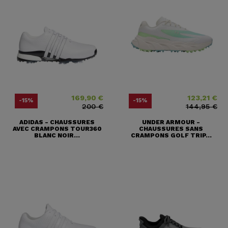
169,90 €
123,21 €
Prix
Prix ​​habituel
Prix
Prix ​​habituel
-15%
-15%
200 €
144,95 €
ADIDAS - CHAUSSURES
UNDER ARMOUR -
AVEC CRAMPONS TOUR360
CHAUSSURES SANS
BLANC NOIR...
CRAMPONS GOLF TRIP...
(2 avis)