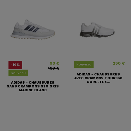
90 €
250 €
Prix
Prix ​​habituel
Prix
Nouveau
-10%
100 €
Nouveau
ADIDAS - CHAUSSURES
AVEC CRAMPNS TOUR360
GORE-TEX...
ADIDAS - CHAUSSURES
SANS CRAMPONS S2G GRIS
MARINE BLANC