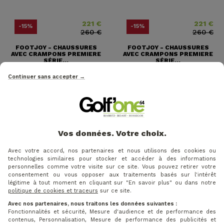
221 €
221 €
Prix
Prix ​​habituel
Prix
Prix ​​habituel
-15%
-15%
260 €
260 €
FOOTJOY - CHAUSSURES
FOOTJOY - CHAUSSURES
AVEC CRAMPONS PREMIERE
AVEC CRAMPONS PREMIERE
SÉRIE...
SÉRIE...
Continuer sans accepter →
Vos données. Votre choix.
Avec votre accord, nos partenaires et nous utilisons des cookies ou
technologies similaires pour stocker et accéder à des informations
personnelles comme votre visite sur ce site. Vous pouvez retirer votre
consentement ou vous opposer aux traitements basés sur l'intérêt
légitime à tout moment en cliquant sur "En savoir plus" ou dans notre
politique de cookies et traceurs
sur ce site.
Avec nos partenaires, nous traitons les données suivantes :
221 €
Prix
Prix ​​habituel
À PARTIR DE
-10%
-15%
Fonctionnalités et sécurité, Mesure d'audience et de performance des
260 €
contenus, Personnalisation, Mesure de performance des publicités et
216,00 €