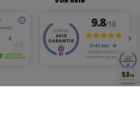
VOS AVIS
9.8
/10
BASÉ SUR 3143 AVIS
LIVRAISON OFFERTE EN
MEMBRE EUROGOLF
RELAIS
Groupement de golf N°1 en FR
à partir de 49€