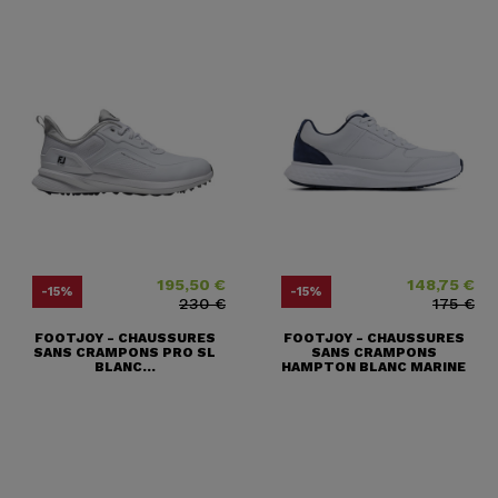
195,50 €
148,75 €
Prix
Prix ​​habituel
Prix
Prix ​​habituel
-15%
-15%
230 €
175 €
FOOTJOY - CHAUSSURES
FOOTJOY - CHAUSSURES
SANS CRAMPONS PRO SL
SANS CRAMPONS
BLANC...
HAMPTON BLANC MARINE