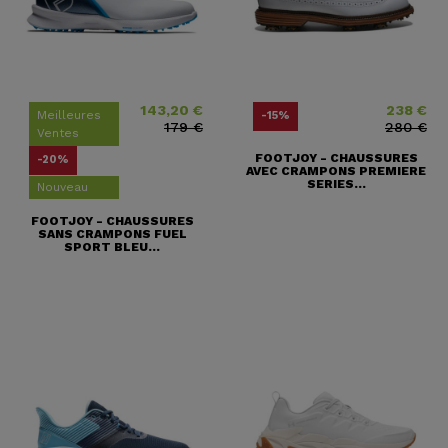
143,20 €
238 €
Prix
Prix ​​habituel
Prix
Prix ​​habituel
Meilleures
-15%
179 €
280 €
Ventes
FOOTJOY - CHAUSSURES
-20%
AVEC CRAMPONS PREMIERE
SERIES...
Nouveau
FOOTJOY - CHAUSSURES
SANS CRAMPONS FUEL
SPORT BLEU...