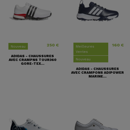
250 €
160 €
Prix
Prix
Nouveau
Meilleures
Ventes
ADIDAS - CHAUSSURES
Nouveau
AVEC CRAMPNS TOUR360
GORE-TEX...
ADIDAS - CHAUSSURES
AVEC CRAMPONS ADIPOWER
MARINE...