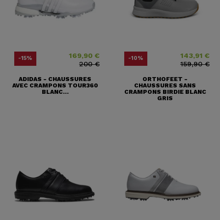
169,90 €
143,91 €
Prix
Prix ​​habituel
Prix
Prix ​​habituel
-15%
-10%
200 €
159,90 €
ADIDAS - CHAUSSURES
ORTHOFEET -
AVEC CRAMPONS TOUR360
CHAUSSURES SANS
BLANC...
CRAMPONS BIRDIE BLANC
GRIS