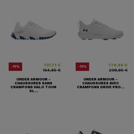
(1 avis)
131,71 €
178,46 €
Prix
Prix ​​habituel
Prix
Prix ​​habituel
-15%
-15%
154,95 €
209,95 €
UNDER ARMOUR -
UNDER ARMOUR -
CHAUSSURES SANS
CHAUSSURES AVEC
CRAMPONS HALO TOUR
CRAMPONS DRIVE PRO...
SL...