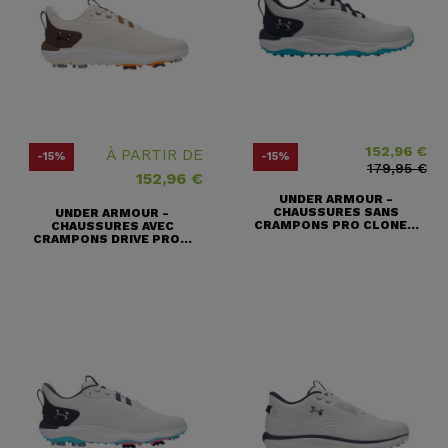
152,96 €
Prix
Prix ​​habituel
À PARTIR DE
-15%
-15%
179,95 €
152,96 €
UNDER ARMOUR -
CHAUSSURES SANS
UNDER ARMOUR -
CRAMPONS PRO CLONE...
CHAUSSURES AVEC
CRAMPONS DRIVE PRO...