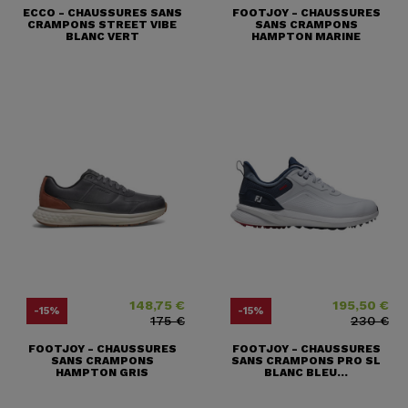
ECCO - CHAUSSURES SANS
FOOTJOY - CHAUSSURES
CRAMPONS STREET VIBE
SANS CRAMPONS
BLANC VERT
HAMPTON MARINE
148,75 €
195,50 €
Prix
Prix ​​habituel
Prix
Prix ​​habituel
-15%
-15%
175 €
230 €
FOOTJOY - CHAUSSURES
FOOTJOY - CHAUSSURES
SANS CRAMPONS
SANS CRAMPONS PRO SL
HAMPTON GRIS
BLANC BLEU...