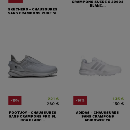
CRAMPONS SUEDE G 30904
BLANC...
SKECHERS - CHAUSSURES
SANS CRAMPONS PURE SL
221 €
135 €
Prix
Prix ​​habituel
Prix
Prix ​​habituel
-15%
-10%
260 €
150 €
FOOTJOY - CHAUSSURES
ADIDAS - CHAUSSURES
SANS CRAMPONS PRO SL
SANS CRAMPONS
BOA BLANC...
ADIPOWER 26