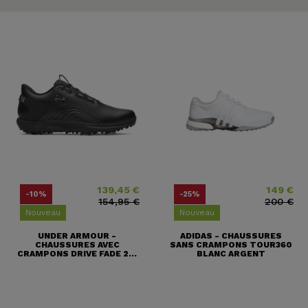
139,45 €
149 €
Prix
Prix ​​habituel
Prix
Prix ​​habituel
-10%
-25%
154,95 €
200 €
Nouveau
Nouveau
UNDER ARMOUR -
ADIDAS - CHAUSSURES
CHAUSSURES AVEC
SANS CRAMPONS TOUR360
CRAMPONS DRIVE FADE 2...
BLANC ARGENT