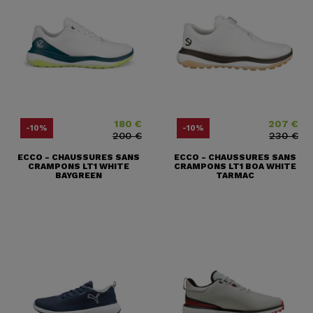
180 €
207 €
Prix
Prix ​​habituel
Prix
Prix ​​habituel
-10%
-10%
200 €
230 €
ECCO - CHAUSSURES SANS
ECCO - CHAUSSURES SANS
CRAMPONS LT1 WHITE
CRAMPONS LT1 BOA WHITE
BAYGREEN
TARMAC
(3 avis)