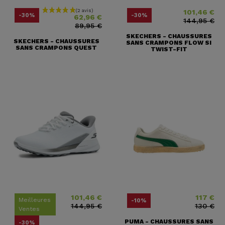
101,46 €
Prix
Prix ​​habituel
Prix
Prix ​​habituel
-30%
-30%
62,96 €
144,95 €
89,95 €
SKECHERS - CHAUSSURES
SKECHERS - CHAUSSURES
SANS CRAMPONS FLOW SI
SANS CRAMPONS QUEST
TWIST-FIT
101,46 €
117 €
Prix
Prix ​​habituel
Prix
Prix ​​habituel
Meilleures
-10%
144,95 €
130 €
Ventes
PUMA - CHAUSSURES SANS
-30%