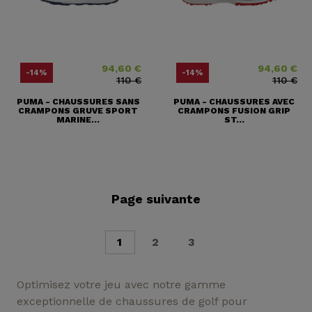
94,60 €
94,60 €
Prix
Prix ​​habituel
Prix
Prix ​​habituel
-14%
-14%
110 €
110 €
PUMA - CHAUSSURES SANS
PUMA - CHAUSSURES AVEC
CRAMPONS GRUVE SPORT
CRAMPONS FUSION GRIP
MARINE...
ST...
Page suivante
1
2
3
Optimisez votre jeu avec notre gamme
exceptionnelle de chaussures de golf pour