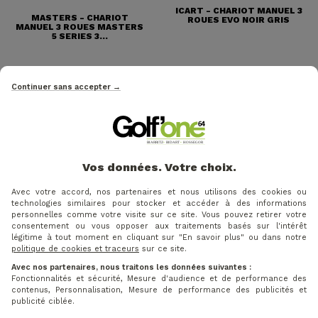
ICART - CHARIOT MANUEL 3
MASTERS - CHARIOT
ROUES EVO NOIR GRIS
MANUEL 3 ROUES MASTERS
5 SERIES 3...
Continuer sans accepter →
(2 avis)
Vos données. Votre choix.
Avec votre accord, nos partenaires et nous utilisons des cookies ou
technologies similaires pour stocker et accéder à des informations
personnelles comme votre visite sur ce site. Vous pouvez retirer votre
consentement ou vous opposer aux traitements basés sur l'intérêt
légitime à tout moment en cliquant sur "En savoir plus" ou dans notre
Prix
Prix ​​habituel
politique de cookies et traceurs
sur ce site.
-33%
26 €
39 €
Avec nos partenaires, nous traitons les données suivantes :
Fonctionnalités et sécurité, Mesure d'audience et de performance des
MASTERS - PORTE
contenus, Personnalisation, Mesure de performance des publicités et
PARAPLUIE DELUXE
publicité ciblée.
UMBRELLA HOLDER