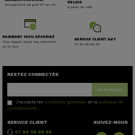
RELAIS
Groupement de golf N°1 en FR
à partir de 49€
PAIEMENT 100% SÉCURISÉ
SERVICE CLIENT 5J/7
Visa, Paypal, Apple Pay, Paiement
07 84 58 69 69
X3 X4 fois
RESTEZ CONNECTÉS
Je m'inscris
J'accepte les
conditions générales
et la
politique de
confidentialité
SERVICE CLIENT
SUIVEZ-NOUS
07 84 58 69 69