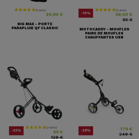
Prix
Prix
Prix ​​habituel
-10%
29,90 €
58,50 €
65 €
BIG MAX - PORTE
PARAPLUIE QF CLASSIC
MOTOCADDY - MOUFLES
PAIRE DE MOUFLES
CHAUFFANTES USB
179 €
Prix
Prix ​​habituel
Prix
Prix ​​habituel
-23%
-28%
99 €
249 €
129 €