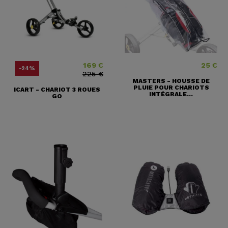
169 €
25 €
Prix
Prix ​​habituel
Prix
-24%
225 €
MASTERS - HOUSSE DE
PLUIE POUR CHARIOTS
ICART - CHARIOT 3 ROUES
INTÉGRALE...
GO