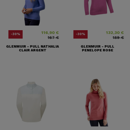
116,90 €
132,30 €
Prix
Prix ​​habituel
Prix
Prix ​​habituel
-30%
-30%
167 €
189 €
GLENMUIR - PULL NATHALIA
GLENMUIR - PULL
CLAIR ARGENT
PENELOPE ROSE