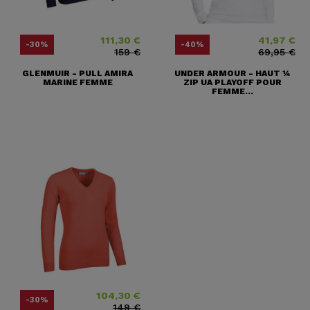
111,30 €
41,97 €
Prix
Prix ​​habituel
Prix
Prix ​​habituel
-30%
-40%
159 €
69,95 €
GLENMUIR - PULL AMIRA
UNDER ARMOUR - HAUT ¼
MARINE FEMME
ZIP UA PLAYOFF POUR
FEMME...
104,30 €
Prix
Prix ​​habituel
-30%
149 €