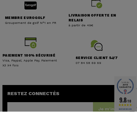
LIVRAISON OFFERTE EN
MEMBRE EUROGOLF
RELAIS
Groupement de golf N°1 en FR
à partir de 49€
PAIEMENT 100% SÉCURISÉ
SERVICE CLIENT 5J/7
(1 avis)
Visa, Paypal, Apple Pay, Paiement
07 84 58 69 69
X3 X4 fois
RESTEZ CONNECTÉS
9.8
/10
Je m'inscris
BASÉ SUR 3143 AVIS
J'accepte les
conditions générales
et la
politique de
confidentialité