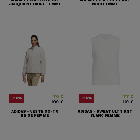
ADIDAS - PULLOVER ULT
ADIDAS - PULL ULTT KNT
JACQUARD TAUPE FEMME
NOIR FEMME
70 €
77 €
Prix
Prix ​​habituel
Prix
Prix ​​habitu
-30%
-30%
100 €
110 €
ADIDAS - VESTE GO-TO
ADIDAS - SWEAT ULTT KNT
BEIGE FEMME
BLANC FEMME