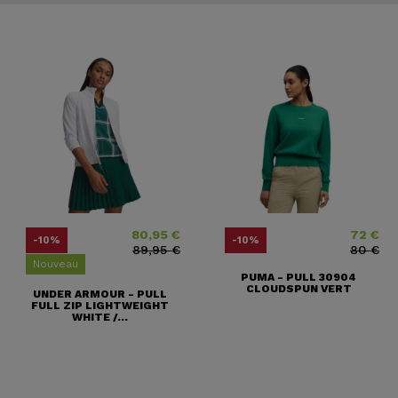
80,95 €
72 €
Prix
Prix ​​habituel
Prix
Prix ​​habitu
-10%
-10%
89,95 €
80 €
Nouveau
PUMA - PULL 30904
CLOUDSPUN VERT
UNDER ARMOUR - PULL
FULL ZIP LIGHTWEIGHT
WHITE /...