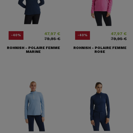
47,97 €
47,97 €
Prix
Prix ​​habituel
Prix
Prix ​​habituel
-40%
-40%
79,95 €
79,95 €
ROHNISH - POLAIRE FEMME
ROHNISH - POLAIRE FEMME
MARINE
ROSE