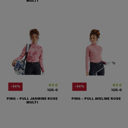
MULTI
63 €
63 €
Prix
Prix ​​habituel
Prix
Prix ​​habitue
-40%
-40%
105 €
105 €
PING - PULL JASMINE ROSE
PING - PULL AVELINE ROSE
MULTI