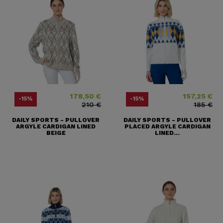
178,50 €
157,25 €
Prix
Prix ​​habituel
Prix
Prix ​​habituel
-15%
-15%
210 €
185 €
DAILY SPORTS - PULLOVER
DAILY SPORTS - PULLOVER
ARGYLE CARDIGAN LINED
PLACED ARGYLE CARDIGAN
BEIGE
LINED...