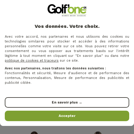
Vos données. Votre choix.
Avec votre accord, nos partenaires et nous utilisons des cookies ou
technologies similaires pour stocker et accéder à des informations
personnelles comme votre visite sur ce site. Vous pouvez retirer votre
consentement ou vous opposer aux traitements basés sur l'intérêt
légitime à tout moment en cliquant sur "En savoir plus" ou dans notre
politique de cookies et traceurs
sur ce site.
Avec nos partenaires, nous traitons les données suivantes :
Fonctionnalités et sécurité, Mesure d'audience et de performance des
contenus, Personnalisation, Mesure de performance des publicités et
publicité ciblée.
101,15 €
101,15 €
Prix
Prix ​​habituel
Prix
Prix ​​habituel
-15%
-15%
119 €
119 €
DAILY SPORTS - PULL ANNA
DAILY SPORTS - PULL ANNA
En savoir plus →
HALF NECK BLUE HERON
HALF NECK BEIGE
Accepter