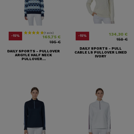
134,30 €
Prix
Prix ​​habituel
Prix
Prix ​​habituel
-15%
-15%
165,75 €
158 €
195 €
DAILY SPORTS - PULL
DAILY SPORTS - PULLOVER
CABLE LS PULLOVER LINED
ARGYLE HALF NECK
IVORY
PULLOVER...