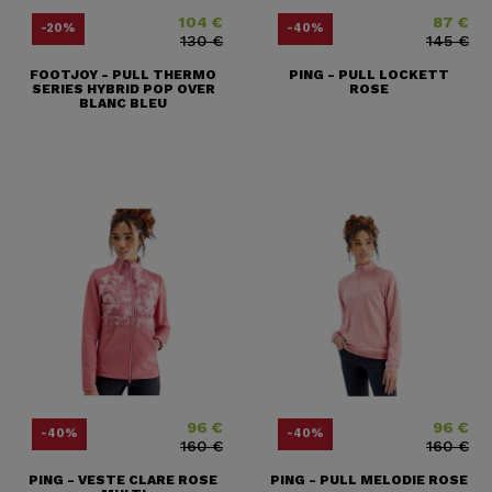
104 €
87 €
Prix
Prix ​​habituel
Prix
Prix ​​habitue
-20%
-40%
130 €
145 €
FOOTJOY - PULL THERMO
PING - PULL LOCKETT
SERIES HYBRID POP OVER
ROSE
BLANC BLEU
96 €
96 €
Prix
Prix ​​habituel
Prix
Prix ​​habitue
-40%
-40%
160 €
160 €
PING - VESTE CLARE ROSE
PING - PULL MELODIE ROSE