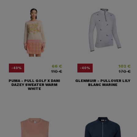
66 €
102 €
Prix
Prix ​​habituel
Prix
Prix ​​habituel
-40%
-40%
110 €
170 €
PUMA - PULL GOLF X DANI
GLENMUIR - PULLOVER LILY
DAZEY SWEATER WARM
BLANC MARINE
WHITE