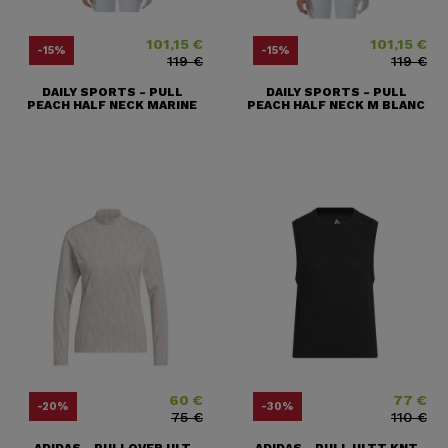
101,15 €
101,15 €
Prix
Prix ​​habituel
Prix
Prix ​​habituel
-15%
-15%
119 €
119 €
DAILY SPORTS - PULL
DAILY SPORTS - PULL
PEACH HALF NECK MARINE
PEACH HALF NECK M BLANC
60 €
77 €
Prix
Prix ​​habituel
Prix
Prix ​​habitu
-20%
-30%
75 €
110 €