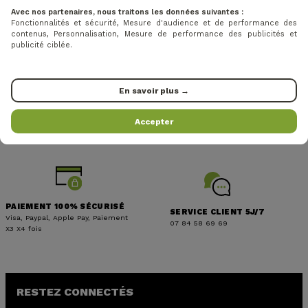
Avec nos partenaires, nous traitons les données suivantes :
Fonctionnalités et sécurité, Mesure d'audience et de performance des
contenus, Personnalisation, Mesure de performance des publicités et
publicité ciblée.
En savoir plus →
LIVRAISON OFFERTE EN
Accepter
MEMBRE EUROGOLF
RELAIS
Groupement de golf N°1 en FR
à partir de 49€
PAIEMENT 100% SÉCURISÉ
SERVICE CLIENT 5J/7
Visa, Paypal, Apple Pay, Paiement
07 84 58 69 69
X3 X4 fois
RESTEZ CONNECTÉS