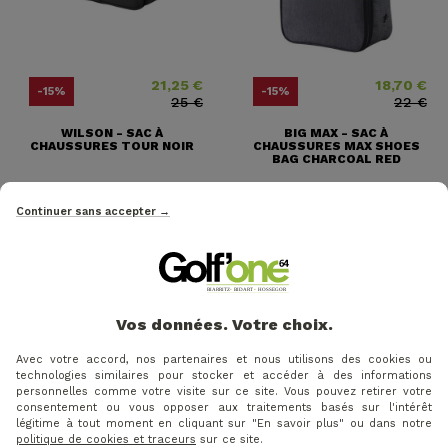
21,25 €
18,70 €
Prix
Prix ​​habituel
Prix
Prix ​​habituel
-15%
-15%
25 €
22 €
WILSON - SAC À
BIG MAX - SAC À
CHAUSSURES TOUR NOIR
CHAUSSURES MAX SHOES
BAG CHARCOAL RED
Continuer sans accepter →
VOS AVIS
Vos données. Votre choix.
Avec votre accord, nos partenaires et nous utilisons des cookies ou
technologies similaires pour stocker et accéder à des informations
personnelles comme votre visite sur ce site. Vous pouvez retirer votre
consentement ou vous opposer aux traitements basés sur l'intérêt
légitime à tout moment en cliquant sur "En savoir plus" ou dans notre
politique de cookies et traceurs
sur ce site.