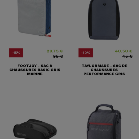
29,75 €
40,50 €
Prix
Prix ​​habituel
Prix
Prix ​​habituel
-15%
-10%
35 €
45 €
FOOTJOY - SAC À
TAYLORMADE - SAC DE
CHAUSSURES BASIC GRIS
CHAUSSURES
MARINE
PERFORMANCE GRIS