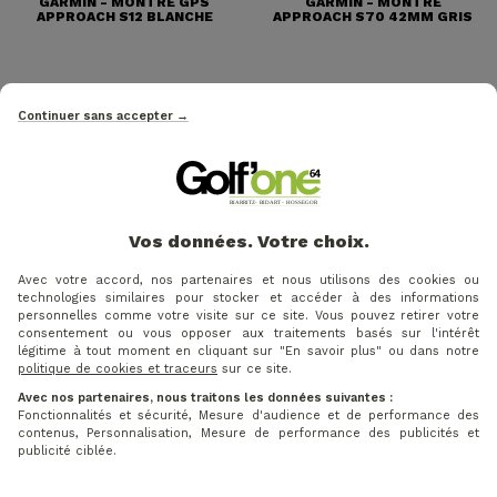
GARMIN - MONTRE GPS
GARMIN - MONTRE
APPROACH S12 BLANCHE
APPROACH S70 42MM GRIS
Continuer sans accepter →
Vos données. Votre choix.
Avec votre accord, nos partenaires et nous utilisons des cookies ou
technologies similaires pour stocker et accéder à des informations
personnelles comme votre visite sur ce site. Vous pouvez retirer votre
consentement ou vous opposer aux traitements basés sur l'intérêt
Prix
Prix ​​habituel
-9%
légitime à tout moment en cliquant sur "En savoir plus" ou dans notre
589 €
politique de cookies et traceurs
sur ce site.
649 €
Avec nos partenaires, nous traitons les données suivantes :
GARMIN - MONTRE
Fonctionnalités et sécurité, Mesure d'audience et de performance des
APPROACH S70 47MM
contenus, Personnalisation, Mesure de performance des publicités et
NOIRE
publicité ciblée.