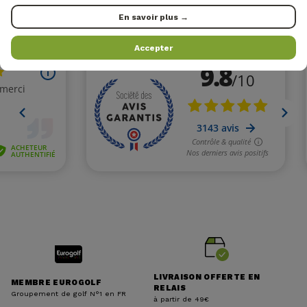
En savoir plus →
VOS AVIS
Accepter
(7 avis)
LIVRAISON OFFERTE EN
MEMBRE EUROGOLF
RELAIS
Groupement de golf N°1 en FR
à partir de 49€