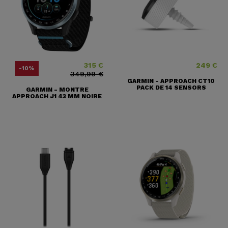
315 €
249 €
Prix
Prix ​​habituel
Prix
-10%
349,99 €
GARMIN - APPROACH CT10
PACK DE 14 SENSORS
GARMIN - MONTRE
APPROACH J1 43 MM NOIRE