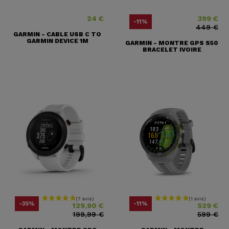
24 €
399 €
Prix
Prix
Prix ​​habituel
-11%
449 €
GARMIN - CABLE USB C TO
GARMIN DEVICE 1M
GARMIN - MONTRE GPS S50
BRACELET IVOIRE
Prix
Prix ​​habituel
Prix
Prix ​​habituel
-35%
-11%
129,90 €
529 €
199,99 €
599 €