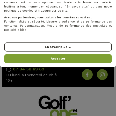
consentement ou vous opposer aux traitements basés sur l'intérêt
légitime à tout moment en cliquant sur "En savoir plus" ou dans notre
politique de cookies et traceurs
sur ce site.
Avec nos partenaires, nous traitons les données suivantes :
RESTEZ CONNECTÉS
Fonctionnalités et sécurité, Mesure d'audience et de performance des
contenus, Personnalisation, Mesure de performance des publicités et
publicité ciblée.
Je m'inscris
J'accepte les
conditions générales
et la
politique de
En savoir plus →
confidentialité
Accepter
SERVICE CLIENT
SUIVEZ-NOUS
07 84 58 69 69
Du lundi au vendredi de 8h à
16h