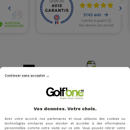
Continuer sans accepter →
LIVRAISON OFFERTE EN
MEMBRE EUROGOLF
RELAIS
Groupement de golf N°1 en FR
à partir de 49€
Vos données. Votre choix.
PAIEMENT 100% SÉCURISÉ
SERVICE CLIENT 5J/7
Avec votre accord, nos partenaires et nous utilisons des cookies ou
Visa, Paypal, Apple Pay, Paiement
07 84 58 69 69
technologies similaires pour stocker et accéder à des informations
X3 X4 fois
personnelles comme votre visite sur ce site. Vous pouvez retirer votre