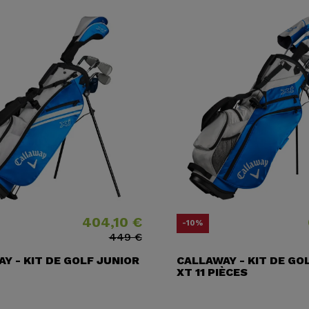
404,10 €
Prix
Prix ​​habituel
Prix
Prix ​​
-10%
449 €
Y - KIT DE GOLF JUNIOR
CALLAWAY - KIT DE GO
XT 11 PIÈCES