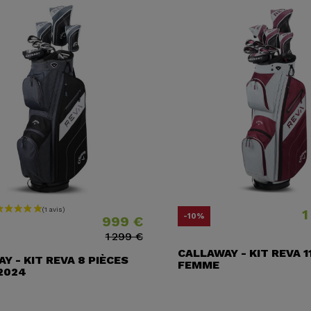
1
Prix
Prix ​​habituel
Prix
Prix ​​hab
-10%
999 €
1 299 €
CALLAWAY - KIT REVA 1
Y - KIT REVA 8 PIÈCES
FEMME
2024