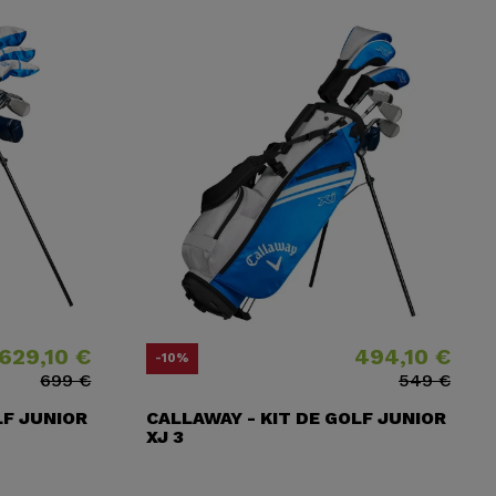
629,10 €
494,10 €
habituel
Prix
Prix ​​habituel
-10%
699 €
549 €
LF JUNIOR
CALLAWAY - KIT DE GOLF JUNIOR
XJ 3