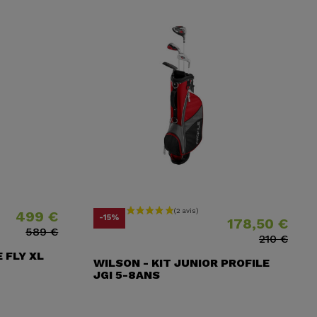
499 €
x
x ​​habituel
Prix
Prix ​​habituel
-15%
178,50 €
589 €
210 €
E FLY XL
WILSON - KIT JUNIOR PROFILE
JGI 5-8ANS