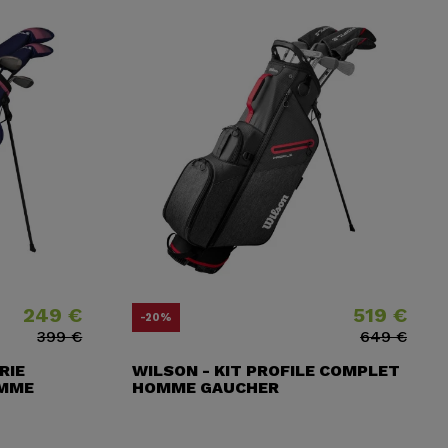
249 €
519 €
x
x ​​habituel
Prix
Prix ​​habituel
-20%
399 €
649 €
RIE
WILSON - KIT PROFILE COMPLET
EMME
HOMME GAUCHER