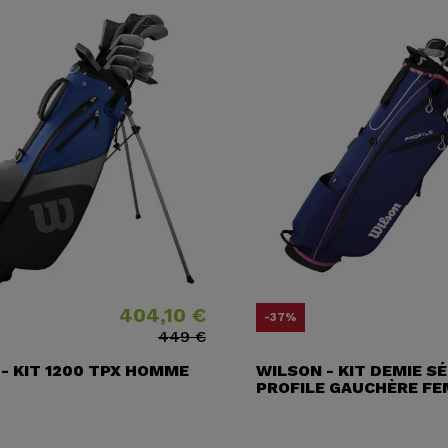
404,10 €
Prix
Prix ​​habituel
Pri
Pri
-37%
449 €
- KIT 1200 TPX HOMME
WILSON - KIT DEMIE SÉ
PROFILE GAUCHÈRE F