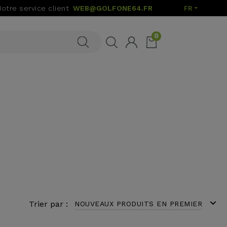
Notre service client
WEB@GOLFONE64.FR
FR
0
expand_more
Trier par :
NOUVEAUX PRODUITS EN PREMIER