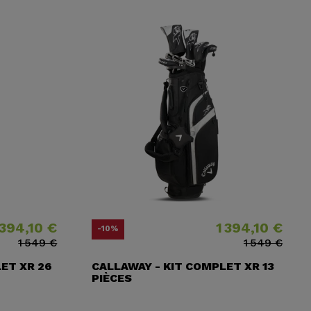
 394,10 €
1 394,10 €
ituel
Prix
Prix ​​habituel
-10%
1 549 €
1 549 €
ET XR 26
CALLAWAY - KIT COMPLET XR 13
PIÈCES