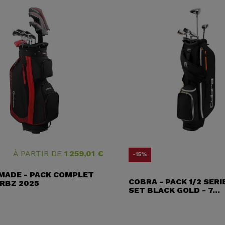
Pri
Pri
À PARTIR DE
1 259,01 €
-15%
MADE - PACK COMPLET
COBRA - PACK 1/2 SERI
RBZ 2025
SET BLACK GOLD - 7...