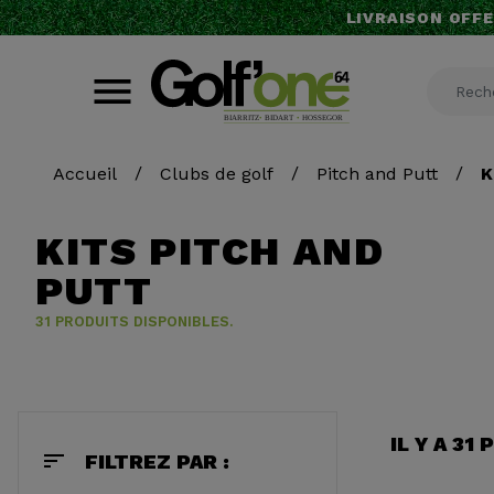
LIVRAISON OFFE
Accueil
Clubs de golf
Pitch and Putt
K
KITS PITCH AND
PUTT
31 PRODUITS DISPONIBLES.
IL Y A 31
sort
FILTREZ PAR :