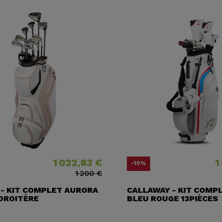
1 022,83 €
1
Prix
Prix ​​habituel
Prix
Prix ​​hab
-10%
1 200 €
 - KIT COMPLET AURORA
CALLAWAY - KIT COMPL
DROITÈRE
BLEU ROUGE 13PIÈCES