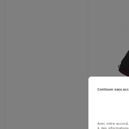
-37%
Continuer sans ac
WILSON 
HOMME
Avec votre accord,
à des informations