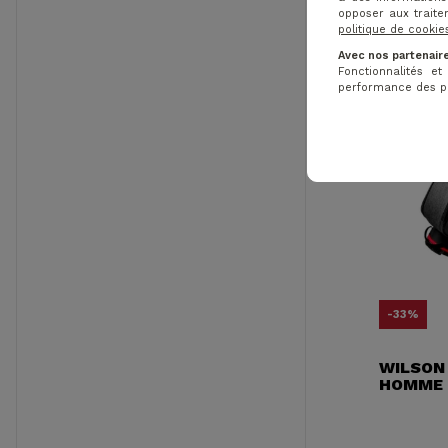
opposer aux traite
politique de cookie
Avec nos partenaire
Fonctionnalités e
performance des pub
-33%
WILSON 
HOMME