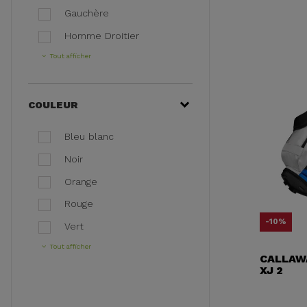
Gauchère
Homme Droitier
Tout afficher
COULEUR
Bleu blanc
Noir
Orange
Rouge
-10%
Vert
Tout afficher
CALLAWA
XJ 2