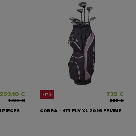
 259,10 €
739 €
ituel
Prix
Prix ​​habituel
-17%
1 399 €
899 €
1 PIECES
COBRA - KIT FLY XL 2025 FEMME