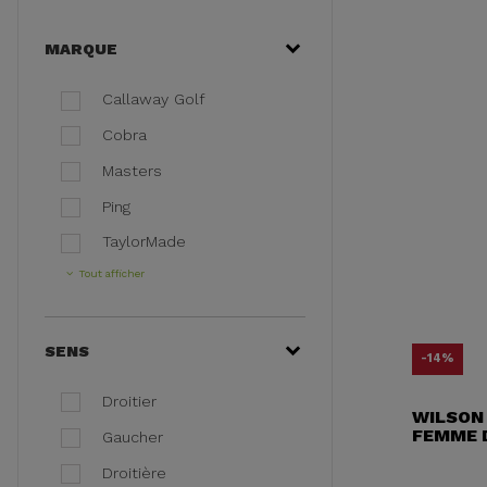
MARQUE
Callaway Golf
Cobra
Masters
Ping
TaylorMade
Tout afficher
SENS
-14%
Droitier
WILSON
FEMME 
Gaucher
Droitière