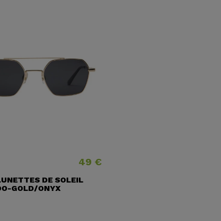
49 €
Prix
 LUNETTES DE SOLEIL
OO-GOLD/ONYX