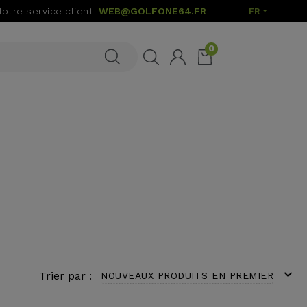
Notre service client
WEB@GOLFONE64.FR
FR
0
expand_more
Trier par :
NOUVEAUX PRODUITS EN PREMIER