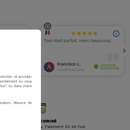
 stocker et accéder
onsentement ou vous
plus" ou dans notre
isation, Mesure de
AIEMENT 100% SÉCURISÉ
sa, Paypal, Apple Pay, Paiement X3 X4 fois