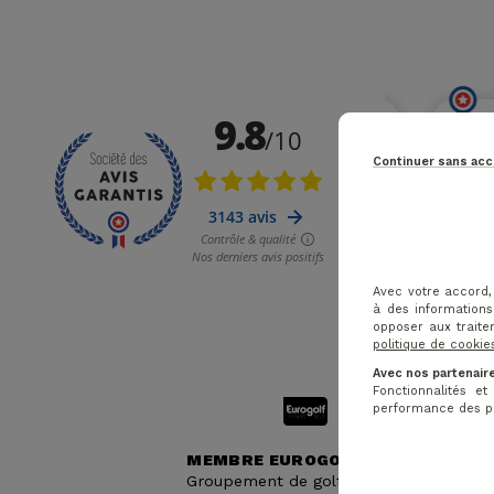
Continuer sans ac
Avec votre accord,
à des informations
opposer aux traite
politique de cookie
Avec nos partenaire
Fonctionnalités e
performance des pub
MEMBRE EUROGOLF
Groupement de golf N°1 en FR