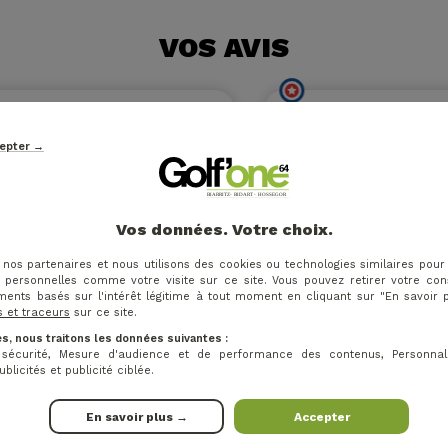
VOS AVIS
cepter →
Vos données. Votre choix.
 nos partenaires et nous utilisons des cookies ou technologies similaires pour
 personnelles comme votre visite sur ce site. Vous pouvez retirer votre c
ments basés sur l'intérêt légitime à tout moment en cliquant sur "En savoir 
s et traceurs
sur ce site.
s, nous traitons les données suivantes :
t sécurité, Mesure d'audience et de performance des contenus, Personnal
licités et publicité ciblée.
LIVRAISON OFFERTE EN RELAIS
P
En savoir plus →
Accepter
à partir de 49€
Vi