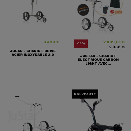
3 490 €
2 499,01 €
Prix
Prix
Prix ​​habituel
-14%
2 936 €
JUCAD - CHARIOT DRIVE
ACIER INOXYDABLE 2.0
JUSTAR - CHARIOT
ÉLECTRIQUE CARBON
LIGHT AVEC...
NOUVEAUTÉ