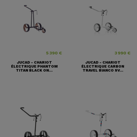
5 390 €
3 990 €
Prix
Prix
JUCAD - CHARIOT
JUCAD - CHARIOT
ÉLECTRIQUE PHANTOM
ÉLECTRIQUE CARBON
TITAN BLACK ON...
TRAVEL BIANCO SV...