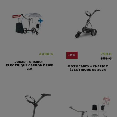
3 490 €
799 €
Prix
Prix
Prix ​​habituel
-11%
899 €
JUCAD - CHARIOT
ÉLECTRIQUE CARBON DRIVE
MOTOCADDY - CHARIOT
2.0
ÉLECTRIQUE SE 2024