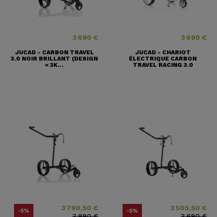
3 690 €
3 690 €
Prix
Prix
JUCAD - CARBON TRAVEL
JUCAD - CHARIOT
3.0 NOIR BRILLANT (DESIGN
ÉLECTRIQUE CARBON
« 3K...
TRAVEL RACING 3.0
3 790,50 €
3 505,50 €
Prix
Prix ​​habituel
Prix
Prix ​​habituel
-5%
-5%
3 990 €
3 690 €