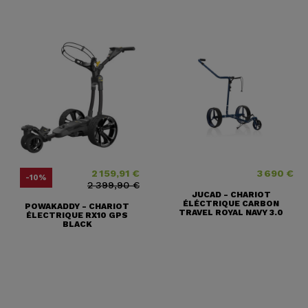
2 159,91 €
3 690 €
Prix
Prix ​​habituel
Prix
-10%
2 399,90 €
JUCAD - CHARIOT
ÉLÉCTRIQUE CARBON
POWAKADDY - CHARIOT
TRAVEL ROYAL NAVY 3.0
ÉLECTRIQUE RX10 GPS
BLACK