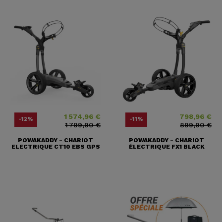
1 574,96 €
798,96 €
Prix
Prix ​​habituel
Prix
Prix ​​habituel
-12%
-11%
1 799,90 €
899,90 €
POWAKADDY - CHARIOT
POWAKADDY - CHARIOT
ELECTRIQUE CT10 EBS GPS
ÉLECTRIQUE FX1 BLACK