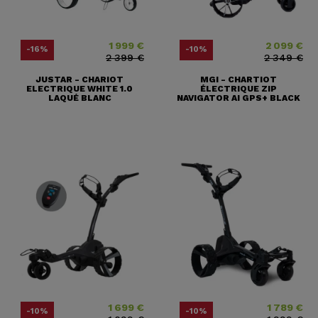
1 999 €
2 099 €
Prix
Prix ​​habituel
Prix
Prix ​​habituel
-16%
-10%
2 399 €
2 349 €
JUSTAR - CHARIOT
MGI - CHARTIOT
ELECTRIQUE WHITE 1.0
ÉLECTRIQUE ZIP
LAQUÉ BLANC
NAVIGATOR AI GPS+ BLACK
1 699 €
1 789 €
Prix
Prix ​​habituel
Prix
Prix ​​habituel
-10%
-10%