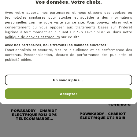
Vos données. Votre choix.
MOTOCADDY - CHARIOT
ÉLECTRIQUE REMOTE ME
Avec votre accord, nos partenaires et nous utilisons des cookies ou
technologies similaires pour stocker et accéder à des informations
personnelles comme votre visite sur ce site. Vous pouvez retirer votre
consentement ou vous opposer aux traitements basés sur l'intérêt
légitime à tout moment en cliquant sur "En savoir plus" ou dans notre
politique de cookies et traceurs
sur ce site.
Avec nos partenaires, nous traitons les données suivantes :
Fonctionnalités et sécurité, Mesure d'audience et de performance des
contenus, Personnalisation, Mesure de performance des publicités et
publicité ciblée.
En savoir plus →
Accepter
2 298,96 €
Prix
Prix ​​habituel
Prix
Prix ​​habituel
-14%
-12%
918,96 €
2 699,90 €
1 049,90 €
POWAKADDY - CHARIOT
POWAKADDY - CHARIOT
ÉLECTRIQUE RX12 GPS
ÉLECTRIQUE CT2 NOIR
TÉLÉCOMMANDÉ...