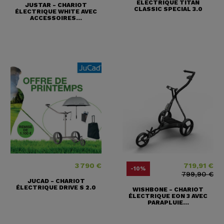
ELECTRIQUE TITAN
JUSTAR - CHARIOT
CLASSIC SPECIAL 3.0
ÉLECTRIQUE WHITE AVEC
ACCESSOIRES...
3 790 €
719,91 €
Prix
Prix
Prix ​​habituel
-10%
799,90 €
JUCAD - CHARIOT
ÉLECTRIQUE DRIVE S 2.0
WISHBONE - CHARIOT
ÉLECTRIQUE EON 3 AVEC
PARAPLUIE...