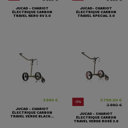
JUCAD - CHARIOT
JUCAD- CHARIOT
ÉLECTRIQUE CARBON
ÉLECTRIQUE CARBON
TRAVEL NERO SV 3.0
TRAVEL SPECIAL 3.0
3 990 €
3 790,50 €
Prix
Prix
Prix ​​habituel
-5%
3 990 €
JUCAD - CHARIOT
ÉLECTRIQUE CARBON
JUCAD - CHARIOT
TRAVEL VERDE BLACK...
ÉLECTRIQUE CARBON
TRAVEL VERDE ROSÉ 3.0