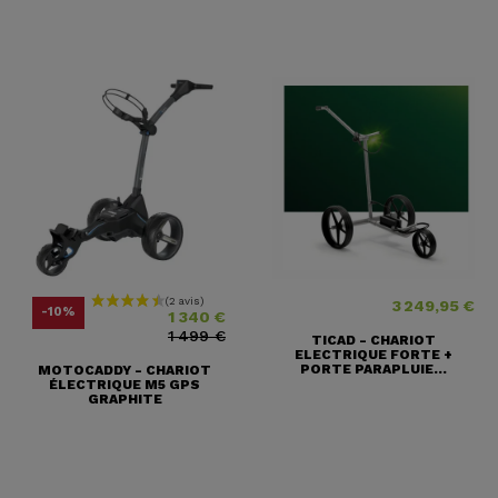
3 249,95 €
Prix
Prix ​​habituel
Prix
-10%
1 340 €
1 499 €
TICAD - CHARIOT
ELECTRIQUE FORTE +
PORTE PARAPLUIE...
MOTOCADDY - CHARIOT
ÉLECTRIQUE M5 GPS
GRAPHITE