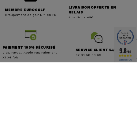
LIVRAISON OFFERTE EN
MEMBRE EUROGOLF
RELAIS
Groupement de golf N°1 en FR
à partir de 49€
PAIEMENT 100% SÉCURISÉ
9.8
SERVICE CLIENT 5J/7
/10
Visa, Paypal, Apple Pay, Paiement
07 84 58 69 69
X3 X4 fois
BASÉ SUR 3143 AVIS
RESTEZ CONNECTÉS
Je m'inscris
J'accepte les
conditions générales
et la
politique de
confidentialité
SERVICE CLIENT
SUIVEZ-NOUS