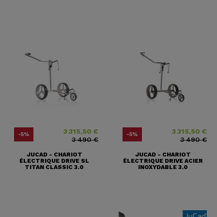
3 315,50 €
3 315,50 €
Prix
Prix ​​habituel
Prix
Prix ​​habituel
-5%
-5%
3 490 €
3 490 €
JUCAD - CHARIOT
JUCAD - CHARIOT
ÉLECTRIQUE DRIVE SL
ÉLECTRIQUE DRIVE ACIER
TITAN CLASSIC 3.0
INOXYDABLE 3.0