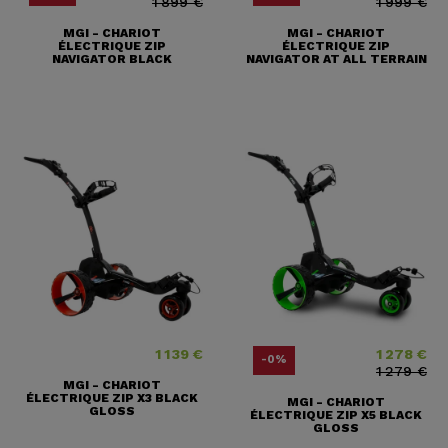
1 899 €
1 999 €
MGI - CHARIOT
MGI - CHARIOT
ÉLECTRIQUE ZIP
ÉLECTRIQUE ZIP
NAVIGATOR BLACK
NAVIGATOR AT ALL TERRAIN
1 139 €
1 278 €
Prix
Prix
Prix ​​habituel
-0%
1 279 €
MGI - CHARIOT
ÉLECTRIQUE ZIP X3 BLACK
MGI - CHARIOT
GLOSS
ÉLECTRIQUE ZIP X5 BLACK
GLOSS