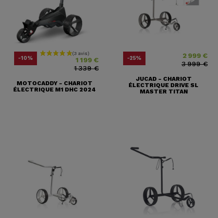
2 999 €
Prix
Prix ​​habituel
Prix
Prix ​​habituel
-10%
-25%
1 199 €
3 999 €
1 339 €
JUCAD - CHARIOT
MOTOCADDY - CHARIOT
ÉLECTRIQUE DRIVE SL
ÉLECTRIQUE M1 DHC 2024
MASTER TITAN