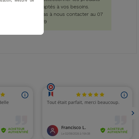
isation, Mesure de
les plus adaptés à vos besoins.
N'hésitez pas à nous contacter au 07
84 58 69 69