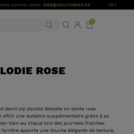
Notre service client
WEB@GOLFONE64.FR
FR
0
ELODIE ROSE
ull demi-zip doublé Melodie en teinte rose
 offrir une isolation supplémentaire grâce à sa
ester bien au chaud lors des journées fraîches.
 à l’arrière apporte une touche élégante de texture,