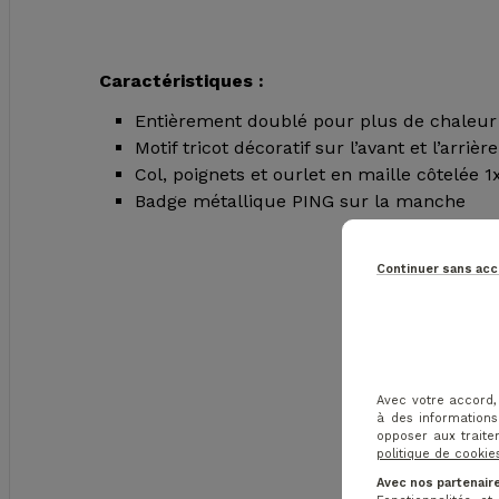
Caractéristiques :
Entièrement doublé pour plus de chaleur 
Motif tricot décoratif sur l’avant et l’arrière
Col, poignets et ourlet en maille côtelée
Badge métallique PING sur la manche
Continuer sans ac
Avec votre accord,
à des informations
opposer aux traite
politique de cookie
Avec nos partenaire