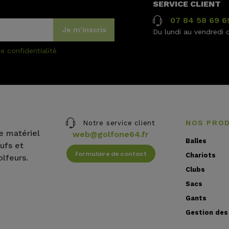
SERVICE CLIENT
07 84 58 69 6
Je m'inscris
Du lundi au vendredi 
e confidentialité
NOS PRO
Notre service client
e matériel
web@golfone64.fr
Balles
ufs et
Formulaire de contact
Chariots
olfeurs.
Clubs
Sacs
Gants
Gestion des