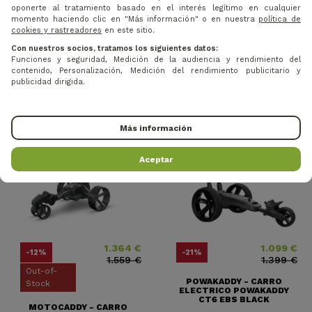
2.834 €
oponerte al tratamiento basado en el interés legítimo en cualquier
JUCAD - CARRO ELECTRICO
momento haciendo clic en "Más información" o en nuestra
política de
PHANTOM TITAN ROSÉ 3.0
BIG MAX - CARRITO
cookies y rastreadores
en este sitio.
+...
ELÉCTRICO E-LITE 3
ULTRALIGERO Y...
Con nuestros socios, tratamos los siguientes datos:
Funciones y seguridad, Medición de la audiencia y rendimiento del
contenido, Personalización, Medición del rendimiento publicitario y
publicidad dirigida.
Más información
Aceptar
1.364 €
1.099 €
Precio
Precio base
Precio
Precio base
-12%
-21%
1.559 €
1.399 €
Out-of-
POWAKADDY - CARRO
Stock
ELECTRICO POWAKADDY
CT6 EBS BLACK
MOTOCADDY - CARRO