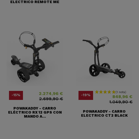
ELECTRICO REMOTE ME
2.274,96 €
Precio
Precio base
Precio
Precio base
-15%
-19%
848,96 €
2.699,90 €
1.049,90 €
POWAKADDY - CARRO
POWAKADDY - CARRO
ELÉCTRICO RX 12 GPS CON
ELECTRICO CT2 BLACK
MANDO A...