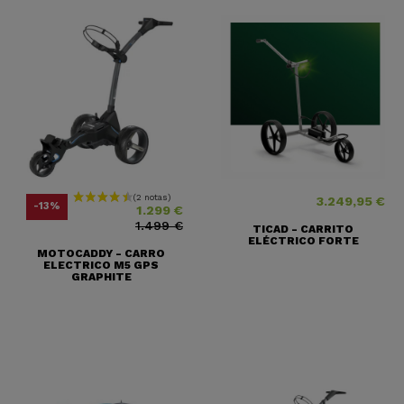
3.249,95 €
Precio
Precio base
Precio
-13%
1.299 €
1.499 €
TICAD - CARRITO
ELÉCTRICO FORTE
MOTOCADDY - CARRO
ELECTRICO M5 GPS
GRAPHITE