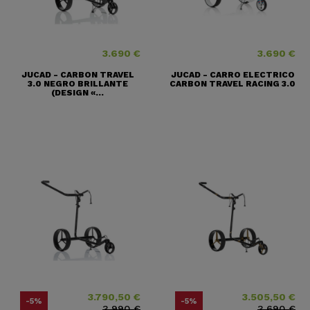
3.690 €
3.690 €
Precio
Precio
JUCAD - CARBON TRAVEL
JUCAD - CARRO ELECTRICO
3.0 NEGRO BRILLANTE
CARBON TRAVEL RACING 3.0
(DESIGN «...
3.790,50 €
3.505,50 €
Precio
Precio base
Precio
Precio base
-5%
-5%
3.990 €
3.690 €