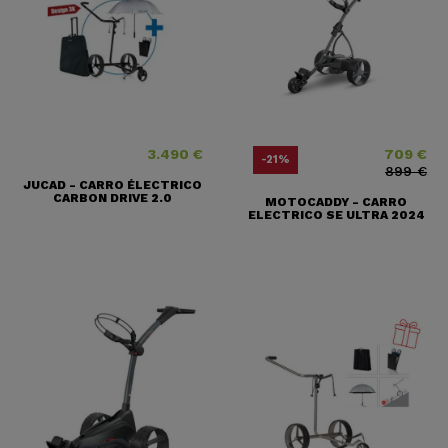
3.490 €
709 €
Precio
Precio
Precio base
-21%
899 €
JUCAD - CARRO ÉLECTRICO
CARBON DRIVE 2.0
MOTOCADDY - CARRO
ELECTRICO SE ULTRA 2024