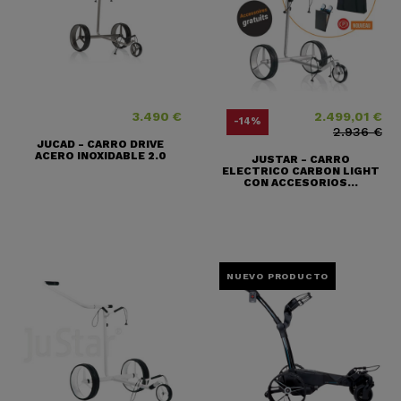
3.490 €
2.499,01 €
Precio
Precio
Precio base
-14%
2.936 €
JUCAD - CARRO DRIVE
ACERO INOXIDABLE 2.0
JUSTAR - CARRO
ELECTRICO CARBON LIGHT
CON ACCESORIOS...
NUEVO PRODUCTO