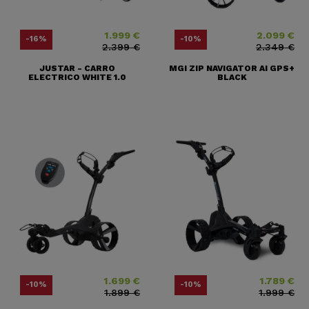
1.999 €
2.099 €
Precio
Precio base
Precio
Precio base
-16%
-10%
2.399 €
2.349 €
JUSTAR - CARRO
MGI ZIP NAVIGATOR AI GPS+
ELECTRICO WHITE 1.0
BLACK
1.699 €
1.789 €
Precio
Precio base
Precio
Precio base
-10%
-10%
1.899 €
1.999 €