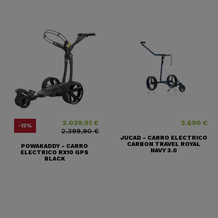
2.039,91 €
3.690 €
Precio
Precio base
Precio
-15%
2.399,90 €
JUCAD - CARRO ELECTRICO
CARBON TRAVEL ROYAL
POWAKADDY - CARRO
NAVY 3.0
ELECTRICO RX10 GPS
BLACK