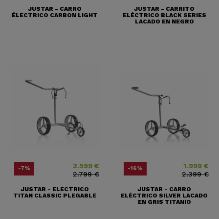
JUSTAR - CARRO
JUSTAR - CARRITO
ÉLECTRICO CARBON LIGHT
ELÉCTRICO BLACK SERIES
LACADO EN NEGRO
2.599 €
1.999 €
Precio
Precio base
Precio
Precio base
-7%
-16%
2.799 €
2.399 €
JUSTAR - ELECTRICO
JUSTAR - CARRO
TITAN CLASSIC PLEGABLE
ELÉCTRICO SILVER LACADO
EN GRIS TITANIO