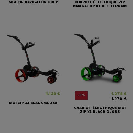
MGI ZIP NAVIGATOR GREY
CHARIOT ÉLECTRIQUE ZIP
NAVIGATOR AT ALL TERRAIN
1.139 €
1.278 €
Precio
Precio
Precio base
-0%
1.279 €
MGI ZIP X3 BLACK GLOSS
CHARIOT ÉLECTRIQUE MGI
ZIP X5 BLACK GLOSS