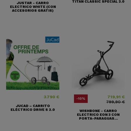
TITAN CLASSIC SPECIAL 3.0
JUSTAR - CARRO
ELECTRICO WHITE (CON
ACCESORIOS GRATIS)
3.790 €
719,91 €
Precio
Precio
Precio base
-10%
799,90 €
JUCAD – CARRITO
ELÉCTRICO DRIVE S 2.0
WISHBONE - CARRO
ELECTRICO EON 3 CON
PORTA-PARAGUAS...