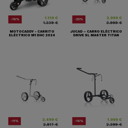
1.119 €
2.999 €
Precio
Precio base
Precio
Precio base
-16%
-25%
1.339 €
3.999 €
MOTOCADDY - CARRITO
JUCAD – CARRO ELÉCTRICO
ELÉCTRICO M1 DHC 2024
DRIVE SL MASTER TITAN
2.499 €
1.999 €
Precio
Precio base
Precio
Precio base
-11%
-16%
2.817 €
2.399 €