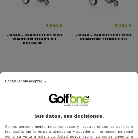
4.990 €
5.390 €
Precio
Precio
JUCAD - CARRO ELECTRICO
JUCAD - CARRO ELECTRICO
PHANTOM TITAN 3.0 +
PHANTOM TITAN EX 3.0
BOLSA DE...
Continuar sin aceptar →
Sus datos, sus decisiones.
Con su consentimiento, nuestros socios y nosotros utilizamos cookies o
tecnologías similares para almacenar y acceder a información personal
5.390 €
2.490 €
Precio
Precio
Precio base
-12%
como su visita a este sitio. Usted puede retirar su consentimiento u