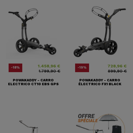
1.458,96 €
728,96 €
Precio
Precio base
Precio
Precio base
-18%
-19%
1.799,90 €
899,90 €
POWAKADDY - CARRO
POWAKADDY - CARRO
ELECTRICO CT10 EBS GPS
ÉLECTRICO FX1 BLACK