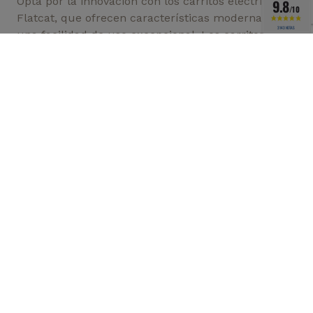
Opta por la innovación con los carritos eléctricos
9.8
/10
Flatcat, que ofrecen características modernas y
3143 NOTAS
una facilidad de uso excepcional. Los carritos
eléctricos MGI se distinguen por su diseño robusto
y sus características avanzadas para mejorar tu
juego de golf.
Descubre la confiabilidad y el rendimiento de los
carritos eléctricos Motocaddy, una referencia en el
mundo del golf eléctrico.
En Golf One 64, ofrecemos una amplia gama de
carritos de golf eléctricos con marcas de calidad,
acompañadas de asesoramiento experto y entrega
rápida. Encuentra el carrito eléctrico que se adapte
a tus necesidades y disfruta de una experiencia de
golf electrificante.