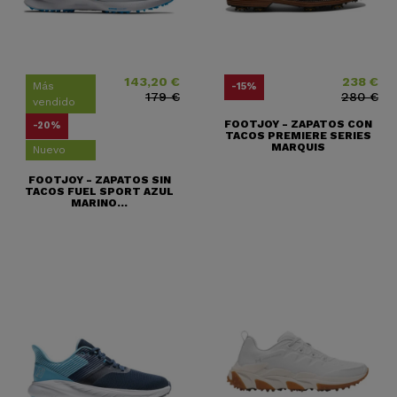
143,20 €
238 €
Precio
Precio base
Precio
Precio base
Más
-15%
179 €
280 €
vendido
FOOTJOY - ZAPATOS CON
-20%
TACOS PREMIERE SERIES
MARQUIS
Nuevo
FOOTJOY - ZAPATOS SIN
TACOS FUEL SPORT AZUL
MARINO...