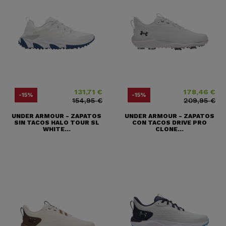
131,71 €
178,46 €
Precio
Precio base
Precio
Precio base
-15%
-15%
154,95 €
209,95 €
UNDER ARMOUR - ZAPATOS
UNDER ARMOUR - ZAPATOS
SIN TACOS HALO TOUR SL
CON TACOS DRIVE PRO
WHITE...
CLONE...