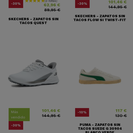
101,46 €
Precio
Precio base
Precio
Precio base
-30%
-30%
62,96 €
144,95 €
89,95 €
SKECHERS - ZAPATOS SIN
SKECHERS - ZAPATOS SIN
TACOS FLOW SI TWIST-FIT
TACOS QUEST
101,46 €
117 €
Precio
Precio base
Precio
Precio base
Más
-10%
144,95 €
130 €
vendido
PUMA - ZAPATOS SIN
-30%
TACOS SUEDE G 30904
BLANCO VERDE