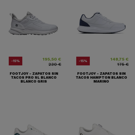
195,50 €
148,75 €
Precio
Precio base
Precio
Precio base
-15%
-15%
230 €
175 €
FOOTJOY - ZAPATOS SIN
FOOTJOY - ZAPATOS SIN
TACOS PRO SL BLANCO
TACOS HAMPTON BLANCO
BLANCO GRIS
MARINO