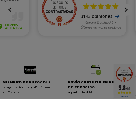
MIEMBRO DE EUROGOLF
ENVÍO GRATUITO EN PUNTO
9.8
la agrupación de golf número 1
DE RECOGIDO
/10
en Francia
a partir de 49€
3143 NOTAS
PAGO 100% SEGURO
SERVICIO AL CLIENTE 5
con Visa, Paypal, Apple Pay y pago
DÍAS A LA SEMANA
en 3X 4X
web@golfone64.fr