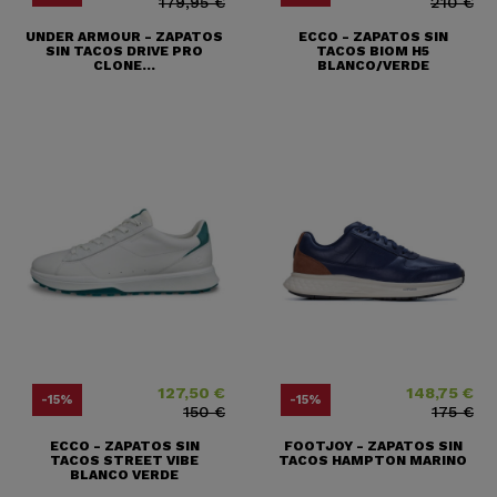
179,95 €
210 €
UNDER ARMOUR - ZAPATOS
ECCO - ZAPATOS SIN
SIN TACOS DRIVE PRO
TACOS BIOM H5
CLONE...
BLANCO/VERDE
127,50 €
148,75 €
Precio
Precio base
Precio
Precio base
-15%
-15%
150 €
175 €
ECCO - ZAPATOS SIN
FOOTJOY - ZAPATOS SIN
TACOS STREET VIBE
TACOS HAMPTON MARINO
BLANCO VERDE