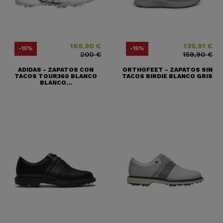
169,90 €
135,91 €
Precio
Precio base
Precio
Precio base
-15%
-15%
200 €
159,90 €
ADIDAS - ZAPATOS CON
ORTHOFEET - ZAPATOS SIN
TACOS TOUR360 BLANCO
TACOS BIRDIE BLANCO GRIS
BLANCO...