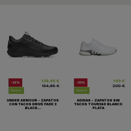
139,45 €
149 €
Precio
Precio base
Precio
Precio base
-10%
-25%
154,95 €
200 €
Nuevo
Nuevo
UNDER ARMOUR - ZAPATOS
ADIDAS - ZAPATOS SIN
CON TACOS DRIVE FADE 2
TACOS TOUR360 BLANCO
BLACK...
PLATA