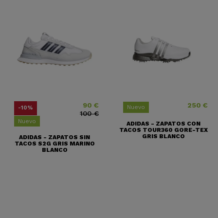
90 €
250 €
Precio
Precio base
Precio
Nuevo
-10%
100 €
Nuevo
ADIDAS - ZAPATOS CON
TACOS TOUR360 GORE-TEX
GRIS BLANCO
ADIDAS - ZAPATOS SIN
TACOS S2G GRIS MARINO
BLANCO