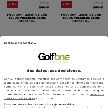
221 €
221 €
Precio
Precio base
Precio
Precio base
-15%
-15%
260 €
260 €
FOOTJOY - ZAPATOS CON
FOOTJOY - ZAPATOS CON
TACOS PREMIERE SÉRIE
TACOS PREMIERE SÉRIE
PACKARD...
PACKARD...
Continuar sin aceptar →
Sus datos, sus decisiones.
Con su consentimiento, nuestros socios y nosotros utilizamos cookies o
tecnologías similares para almacenar y acceder a información personal
como su visita a este sitio. Usted puede retirar su consentimiento u
oponerte al tratamiento basado en el interés legítimo en cualquier
221 €
Precio
Precio base
À PARTIR DE
-15%
-15%
momento haciendo clic en "Más información" o en nuestra
política de
260 €
204,00 €
cookies y rastreadores
en este sitio.
FOOTJOY - ZAPATOS CON
Con nuestros socios, tratamos los siguientes datos:
TACOS PREMIERE SÉRIE
FOOTJOY - ZAPATOS CON