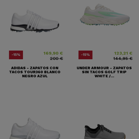
169,90 €
123,21 €
Precio
Precio base
Precio
Precio base
-15%
-15%
200 €
144,95 €
ADIDAS - ZAPATOS CON
UNDER ARMOUR - ZAPATOS
TACOS TOUR360 BLANCO
SIN TACOS GOLF TRIP
NEGRO AZUL
WHITE /...
(2 notas)