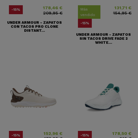
178,46 €
131,71 €
Precio
Precio base
Precio
Precio base
Más
-15%
209,95 €
154,95 €
vendido
UNDER ARMOUR - ZAPATOS
-15%
CON TACOS PRO CLONE
DISTANT...
UNDER ARMOUR - ZAPATOS
SIN TACOS DRIVE FADE 2
WHITE...
152,96 €
178,50 €
Precio
Precio base
Precio
Precio base
-15%
-15%