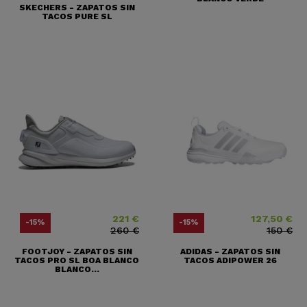
SKECHERS - ZAPATOS SIN
TACOS PURE SL
221 €
127,50 €
Precio
Precio base
Precio
Precio base
-15%
-15%
260 €
150 €
FOOTJOY - ZAPATOS SIN
ADIDAS - ZAPATOS SIN
TACOS PRO SL BOA BLANCO
TACOS ADIPOWER 26
BLANCO...