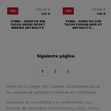
93,50 €
93,50 €
Precio
Precio base
Precio
Precio base
-15%
-15%
110 €
110 €
PUMA - ZAPATOS SIN
PUMA - ZAPATOS CON
TACOS GRUVE SPORT
TACOS FUSION GRIP ST
MARINO ANTRACITO
ANTRACITO...
Siguiente página
1
2
3
Optimiza tu juego con nuestra excepcional gama
de zapatos de golf para hombres en GolfOne64.
Descubre la comodidad y el rendimiento con
marcas de renombre como FootJoy, Ecco, Puma,