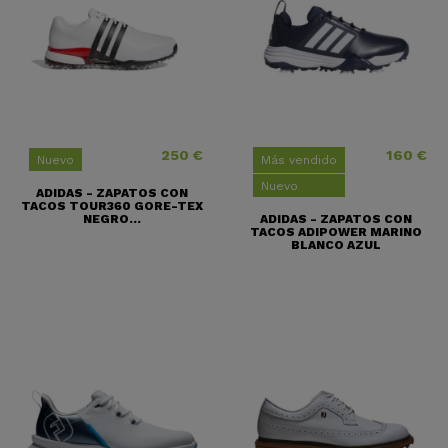
250 €
160 €
Precio
Precio
Nuevo
Más vendido
Nuevo
ADIDAS - ZAPATOS CON
TACOS TOUR360 GORE-TEX
NEGRO...
ADIDAS - ZAPATOS CON
TACOS ADIPOWER MARINO
BLANCO AZUL