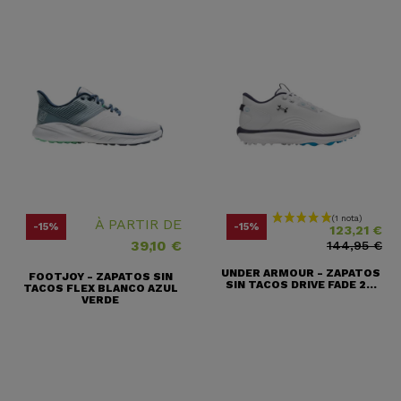
Precio
Precio base
À PARTIR DE
-15%
-15%
123,21 €
39,10 €
144,95 €
UNDER ARMOUR - ZAPATOS
FOOTJOY - ZAPATOS SIN
SIN TACOS DRIVE FADE 2...
TACOS FLEX BLANCO AZUL
VERDE
(1 nota)