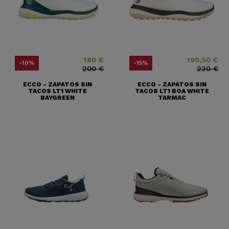
180 €
195,50 €
Precio
Precio base
Precio
Precio base
-10%
-15%
200 €
230 €
ECCO - ZAPATOS SIN
ECCO - ZAPATOS SIN
TACOS LT1 WHITE
TACOS LT1 BOA WHITE
BAYGREEN
TARMAC
(3 notas)