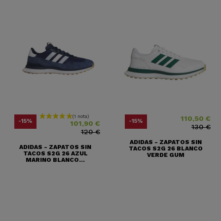
(1 nota)
110,50 €
Precio
Precio base
Precio
Precio base
-15%
-15%
101,90 €
130 €
120 €
ADIDAS - ZAPATOS SIN
ADIDAS - ZAPATOS SIN
TACOS S2G 26 BLANCO
TACOS S2G 26 AZUL
VERDE GUM
MARINO BLANCO...