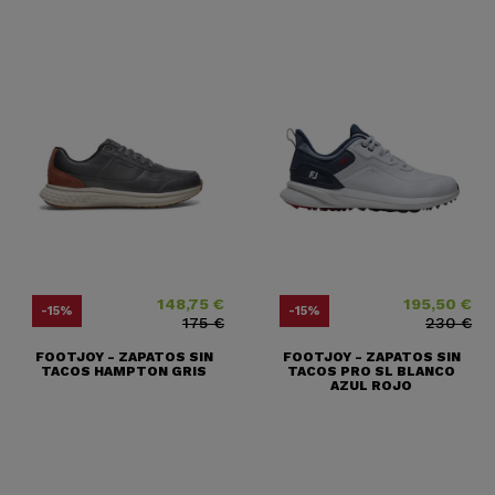
148,75 €
195,50 €
Precio
Precio base
Precio
Precio base
-15%
-15%
175 €
230 €
FOOTJOY - ZAPATOS SIN
FOOTJOY - ZAPATOS SIN
TACOS HAMPTON GRIS
TACOS PRO SL BLANCO
AZUL ROJO