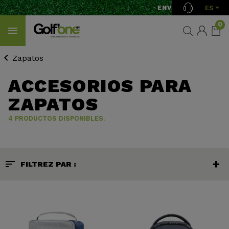
ES
ENVÍO GRATIS A PAR
0
Zapatos
ACCESORIOS PARA
ZAPATOS
4 PRODUCTOS DISPONIBLES.
sort
FILTREZ PAR :