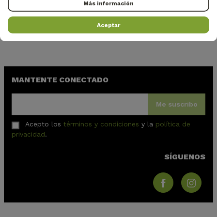
Más información
PAGO 100% SEGURO
SERVICIO AL CLIENTE 5
Aceptar
con Visa, Paypal, Apple Pay y pago
DÍAS A LA SEMANA
en 3X 4X
web@golfone64.fr
MANTENTE CONECTADO
Me suscribo
Acepto los
términos y condiciones
y la
política de
privacidad
.
SÍGUENOS