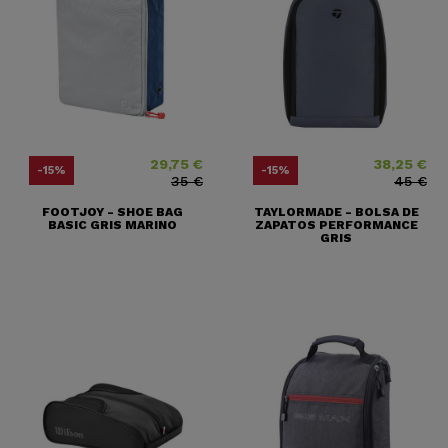
29,75 €
38,25 €
Precio
Precio base
Precio
Precio base
-15%
-15%
35 €
45 €
FOOTJOY - SHOE BAG
TAYLORMADE - BOLSA DE
BASIC GRIS MARINO
ZAPATOS PERFORMANCE
GRIS