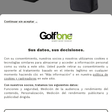
21,25 €
18,70 €
Precio
Precio base
Precio
Precio base
Continuar sin aceptar →
-15%
-15%
25 €
22 €
WILSON - BOLSA PARA
BIG MAX - BOLSA PARA
ZAPATOS TOUR NEGRO
ZAPATOS MAX SHOES BAG
CHARCOAL RED
Sus datos, sus decisiones.
Con su consentimiento, nuestros socios y nosotros utilizamos cookies o
tecnologías similares para almacenar y acceder a información personal
como su visita a este sitio. Usted puede retirar su consentimiento u
oponerte al tratamiento basado en el interés legítimo en cualquier
momento haciendo clic en "Más información" o en nuestra
política de
cookies y rastreadores
en este sitio.
Con nuestros socios, tratamos los siguientes datos:
Funciones y seguridad, Medición de la audiencia y rendimiento del
MIEMBRO DE EUROGOLF
ENVÍO GRATUITO EN PUNTO
contenido, Personalización, Medición del rendimiento publicitario y
la agrupación de golf número 1
DE RECOGIDO
publicidad dirigida.
en Francia
a partir de 49€