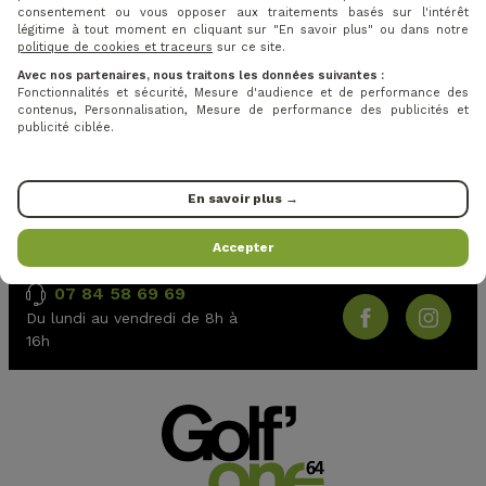
consentement ou vous opposer aux traitements basés sur l'intérêt
légitime à tout moment en cliquant sur "En savoir plus" ou dans notre
politique de cookies et traceurs
sur ce site.
Avec nos partenaires, nous traitons les données suivantes :
RESTEZ CONNECTÉS
Fonctionnalités et sécurité, Mesure d'audience et de performance des
contenus, Personnalisation, Mesure de performance des publicités et
publicité ciblée.
Je m'inscris
J'accepte les
conditions générales
et la
politique de
En savoir plus →
confidentialité
Accepter
SERVICE CLIENT
SUIVEZ-NOUS
07 84 58 69 69
Du lundi au vendredi de 8h à
16h