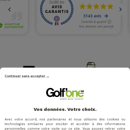
Continuer sans accepter →
LIVRAISON OFFERTE EN
MEMBRE EUROGOLF
RELAIS
Groupement de golf N°1 en FR
à partir de 49€
Vos données. Votre choix.
PAIEMENT 100% SÉCURISÉ
Avec votre accord, nos partenaires et nous utilisons des cookies ou
SERVICE CLIENT 5J/7
Visa, Paypal, Apple Pay, Paiement
technologies similaires pour stocker et accéder à des informations
07 84 58 69 69
X3 X4 fois
personnelles comme votre visite sur ce site. Vous pouvez retirer votre