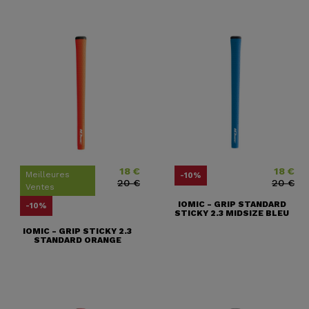
18 €
18 €
Prix
Prix ​​habituel
Prix
Prix ​​habit
Meilleures
-10%
20 €
20 €
Ventes
IOMIC - GRIP STANDARD
-10%
STICKY 2.3 MIDSIZE BLEU
IOMIC - GRIP STICKY 2.3
STANDARD ORANGE