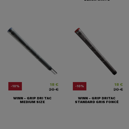
18 €
18 €
Prix
Prix ​​habituel
Prix
Prix ​​habit
-10%
-10%
20 €
20 €
WINN - GRIP DRI TAC
WINN - GRIP DRITAC
MEDIUM SIZE
STANDARD GRIS FONCÉ