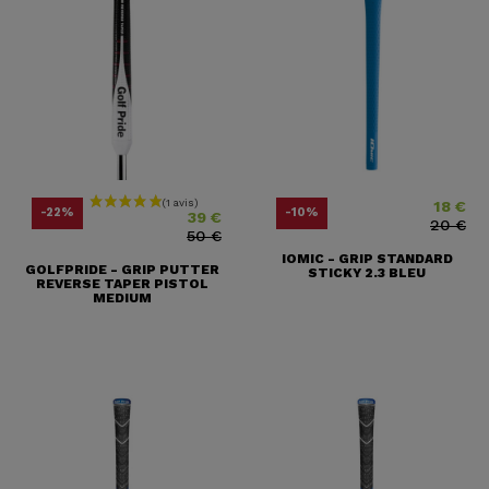
18 €
Prix
Prix ​​habituel
Prix
Prix ​​habit
-22%
-10%
39 €
20 €
50 €
IOMIC - GRIP STANDARD
GOLFPRIDE - GRIP PUTTER
STICKY 2.3 BLEU
REVERSE TAPER PISTOL
MEDIUM