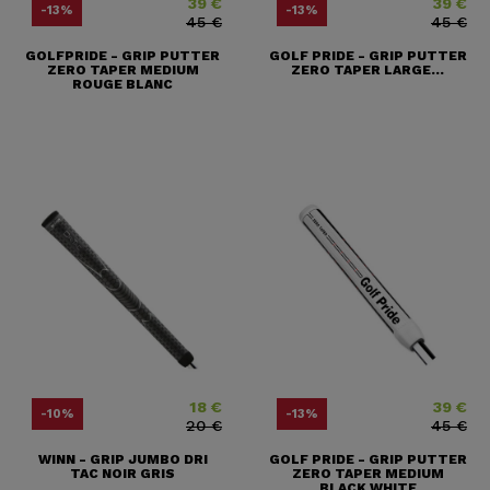
39 €
39 €
Prix
Prix ​​habituel
Prix
Prix ​​habitu
-13%
-13%
45 €
45 €
GOLFPRIDE - GRIP PUTTER
GOLF PRIDE - GRIP PUTTER
ZERO TAPER MEDIUM
ZERO TAPER LARGE...
ROUGE BLANC
18 €
39 €
Prix
Prix ​​habituel
Prix
Prix ​​habitu
-10%
-13%
20 €
45 €
WINN - GRIP JUMBO DRI
GOLF PRIDE - GRIP PUTTER
TAC NOIR GRIS
ZERO TAPER MEDIUM
BLACK WHITE