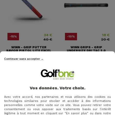
34 €
18 €
Prix
Prix ​​habituel
Prix
Prix ​​habit
-15%
-10%
40 €
20 €
WINN - GRIP PUTTER
WINN GRIPS - GRIP
SAVIOR PISTOL LITE EXCEL
UNDERSIZE DRI TAC 2.0
BLEU...
LADY BLACK
Continuer sans accepter →
Vos données. Votre choix.
Avec votre accord, nos partenaires et nous utilisons des cookies ou
technologies similaires pour stocker et accéder à des informations
personnelles comme votre visite sur ce site. Vous pouvez retirer votre
consentement ou vous opposer aux traitements basés sur l'intérêt
légitime à tout moment en cliquant sur "En savoir plus" ou dans notre