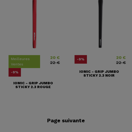
20 €
20 €
Prix
Prix ​​habituel
Prix
Prix ​​habitu
Meilleures
-9%
22 €
22 €
Ventes
IOMIC - GRIP JUMBO
-9%
STICKY 2.3 NOIR
IOMIC - GRIP JUMBO
STICKY 2.3 ROUGE
Page suivante