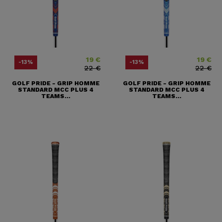
19 €
19 €
Prix
Prix ​​habituel
Prix
Prix ​​habit
-13%
-13%
22 €
22 €
GOLF PRIDE - GRIP HOMME
GOLF PRIDE - GRIP HOMME
STANDARD MCC PLUS 4
STANDARD MCC PLUS 4
TEAMS...
TEAMS...