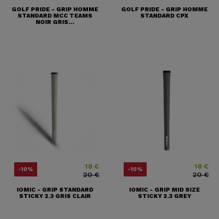
GOLF PRIDE - GRIP HOMME
GOLF PRIDE - GRIP HOMME
STANDARD MCC TEAMS
STANDARD CPX
NOIR GRIS...
18 €
18 €
Prix
Prix ​​habituel
Prix
Prix ​​habit
-10%
-10%
20 €
20 €
IOMIC - GRIP STANDARD
IOMIC - GRIP MID SIZE
STICKY 2.3 GRIS CLAIR
STICKY 2.3 GREY