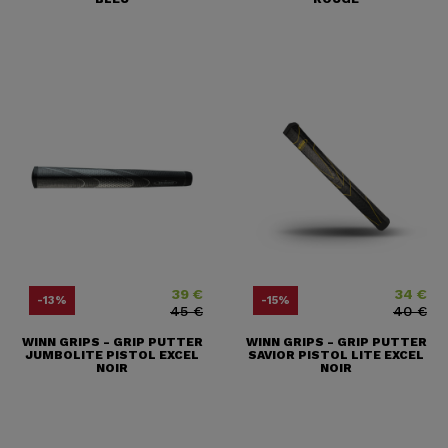
39 €
34 €
Prix
Prix ​​habituel
Prix
Prix ​​habitu
-13%
-15%
45 €
40 €
WINN GRIPS - GRIP PUTTER
WINN GRIPS - GRIP PUTTER
JUMBOLITE PISTOL EXCEL
SAVIOR PISTOL LITE EXCEL
NOIR
NOIR