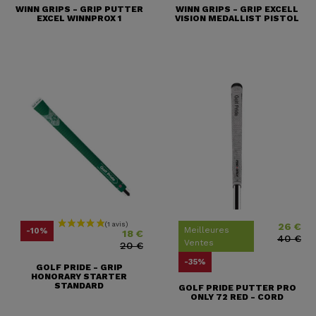
WINN GRIPS - GRIP PUTTER
WINN GRIPS - GRIP EXCELL
EXCEL WINNPROX 1
VISION MEDALLIST PISTOL
26 €
Prix
Prix ​​habituel
Prix
Prix ​​habit
Meilleures
-10%
18 €
40 €
Ventes
20 €
-35%
GOLF PRIDE - GRIP
HONORARY STARTER
STANDARD
GOLF PRIDE PUTTER PRO
ONLY 72 RED - CORD