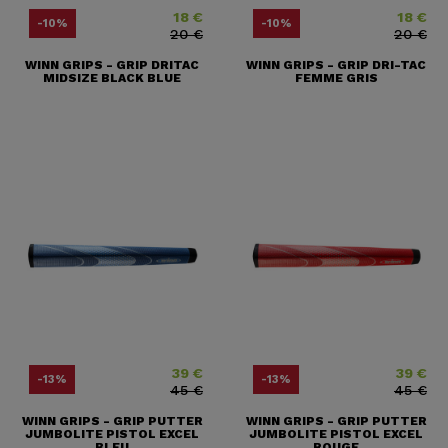
18 €
18 €
Prix
Prix ​​habituel
Prix
Prix ​​habit
-10%
-10%
20 €
20 €
WINN GRIPS - GRIP DRITAC
WINN GRIPS - GRIP DRI-TAC
MIDSIZE BLACK BLUE
FEMME GRIS
39 €
39 €
Prix
Prix ​​habituel
Prix
Prix ​​habitu
-13%
-13%
45 €
45 €
WINN GRIPS - GRIP PUTTER
WINN GRIPS - GRIP PUTTER
JUMBOLITE PISTOL EXCEL
JUMBOLITE PISTOL EXCEL
BLEU
ROUGE