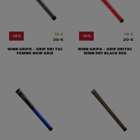
18 €
18 €
Prix
Prix ​​habituel
Prix
Prix ​​habit
-10%
-10%
20 €
20 €
WINN GRIPS - GRIP DRI TAC
WINN GRIPS - GRIP DRITAC
FEMME NOIR GRIS
WINN DRY BLACK RED