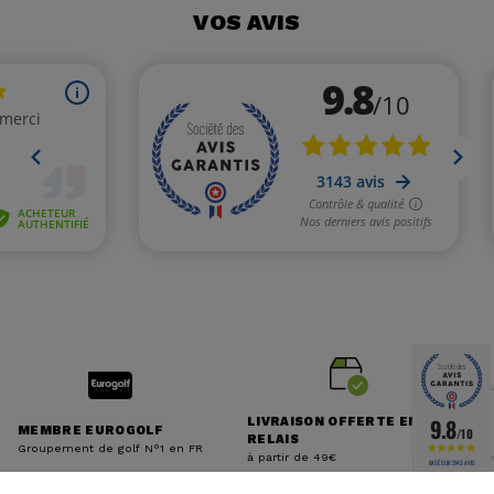
VOS AVIS
9.8
LIVRAISON OFFERTE EN
MEMBRE EUROGOLF
/10
RELAIS
Groupement de golf N°1 en FR
à partir de 49€
BASÉ SUR 3143 AVIS