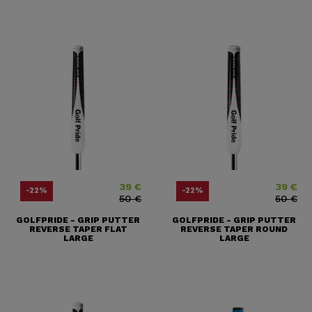
39 €
39 €
Prix
Prix ​​habituel
Prix
Prix ​​habitu
-22%
-22%
50 €
50 €
GOLFPRIDE - GRIP PUTTER
GOLFPRIDE - GRIP PUTTER
REVERSE TAPER FLAT
REVERSE TAPER ROUND
LARGE
LARGE