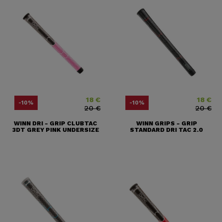
18 €
18 €
Prix
Prix ​​habituel
Prix
Prix ​​habit
-10%
-10%
20 €
20 €
WINN DRI - GRIP CLUBTAC
WINN GRIPS - GRIP
3DT GREY PINK UNDERSIZE
STANDARD DRI TAC 2.0