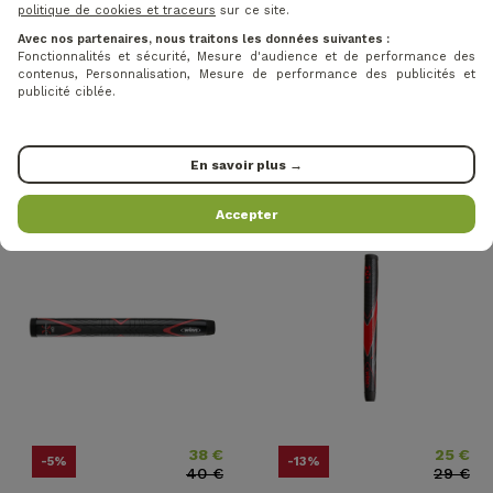
politique de cookies et traceurs
sur ce site.
Avec nos partenaires, nous traitons les données suivantes :
Fonctionnalités et sécurité, Mesure d'audience et de performance des
18 €
18 €
Prix
Prix ​​habituel
Prix
Prix ​​habit
-10%
-10%
contenus, Personnalisation, Mesure de performance des publicités et
20 €
20 €
publicité ciblée.
WINN - GRIP MIDSIZE DRI
WINN GRIPS - GRIP
TAC 2.0 BLACK
STANDARD EXCELL BLACK
En savoir plus →
Accepter
38 €
25 €
Prix
Prix ​​habituel
Prix
Prix ​​habitu
-5%
-13%
40 €
29 €