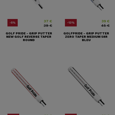
37 €
39 €
Prix
Prix ​​habituel
Prix
Prix ​​habitu
-5%
-13%
39 €
45 €
GOLF PRIDE - GRIP PUTTER
GOLFPRIDE - GRIP PUTTER
NEW GOLF REVERSE TAPER
ZERO TAPER MEDIUM 58R
ROUND
BLEU