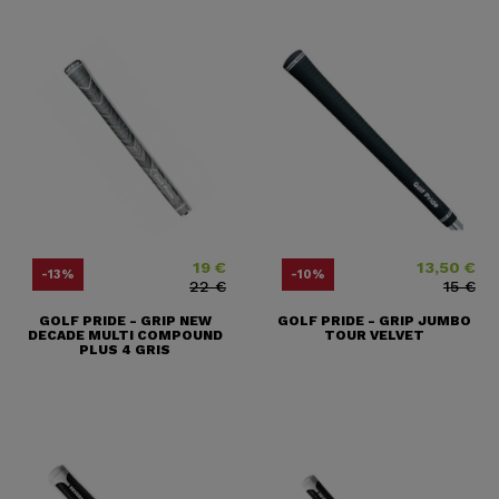
19 €
13,50 €
Prix
Prix ​​habituel
Prix
Prix ​​habituel
-13%
-10%
22 €
15 €
GOLF PRIDE - GRIP NEW
GOLF PRIDE - GRIP JUMBO
DECADE MULTI COMPOUND
TOUR VELVET
PLUS 4 GRIS