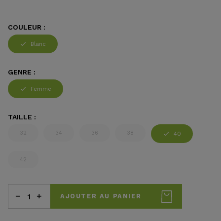
COULEUR :
Blanc
GENRE :
Femme
TAILLE :
32
34
36
38
40
42
AJOUTER AU PANIER