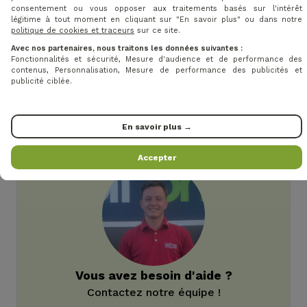
Tissu stretch résistant au vent et à l’eau
consentement ou vous opposer aux traitements basés sur l'intérêt
Poches avant et arrière pour un rangement
légitime à tout moment en cliquant sur "En savoir plus" ou dans notre
politique de cookies et traceurs
sur ce site.
pratique
Petite fente arrière pour une meilleure amplitude
Avec nos partenaires, nous traitons les données suivantes :
Fonctionnalités et sécurité, Mesure d'audience et de performance des
de mouvement
contenus, Personnalisation, Mesure de performance des publicités et
Ceinture élastique pour un maintien parfait
publicité ciblée.
Marqueur de balle amovible pour praticité et style
Design raffiné avec coutures minimales pour un
En savoir plus →
look épuré
Accepter
Vous avez besoin d'aide ?
Contactez notre équipe !