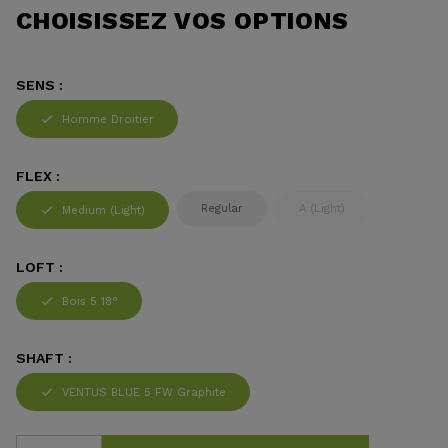
CHOISISSEZ VOS OPTIONS
SENS :
Homme Droitier
FLEX :
Regular
A (Light)
Medium (Light)
LOFT :
Bois 5 18°
SHAFT :
VENTUS BLUE 5 FW Graphite