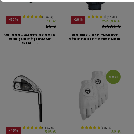
Prix
Prix ​​habituel
Prix
Prix ​​habituel
-50%
-20%
10 €
295,96 €
20 €
369,95 €
WILSON - GANTS DE GOLF
BIG MAX - SAC CHARIOT
CUIR ( UNITÉ ) HOMME
SÉRIE DRILITE PRIME NOIR
STAFF...
2=3
Prix
Prix ​​habituel
Prix
-45%
515 €
32 €