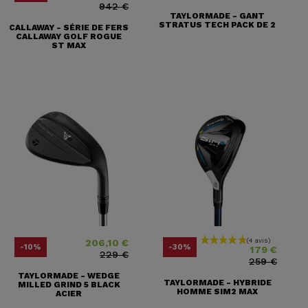
942 €
TAYLORMADE - GANT
STRATUS TECH PACK DE 2
CALLAWAY - SÉRIE DE FERS
CALLAWAY GOLF ROGUE
ST MAX
206,10 €
Prix
Prix ​​habituel
Prix
Prix ​​habituel
-10%
-30%
179 €
229 €
259 €
TAYLORMADE - WEDGE
TAYLORMADE - HYBRIDE
MILLED GRIND 5 BLACK
HOMME SIM2 MAX
ACIER