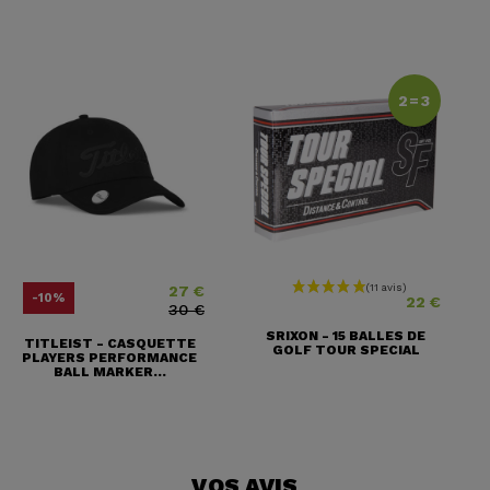
2=3
27 €
Prix
Prix ​​habituel
Prix
-10%
22 €
30 €
SRIXON - 15 BALLES DE
TITLEIST - CASQUETTE
GOLF TOUR SPECIAL
PLAYERS PERFORMANCE
BALL MARKER...
VOS AVIS