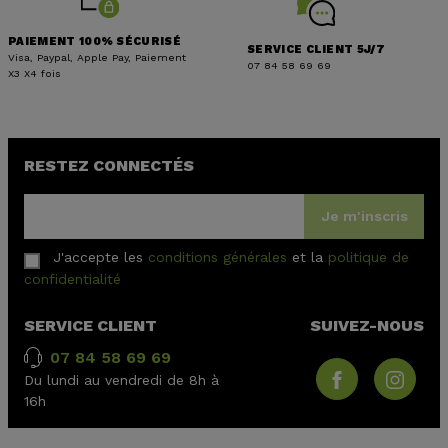
PAIEMENT 100% SÉCURISÉ
SERVICE CLIENT 5J/7
Visa, Paypal, Apple Pay, Paiement
07 84 58 69 69
X3 X4 fois
RESTEZ CONNECTÉS
Je m'inscris
J'accepte les
conditions générales
et la
politique de
confidentialité
(8 avis)
SERVICE CLIENT
SUIVEZ-NOUS
07 84 58 69 69
Du lundi au vendredi de 8h à
16h