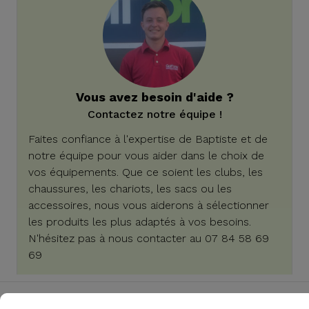
Vous avez besoin d'aide ?
Contactez notre équipe !
Faites confiance à l'expertise de Baptiste et de
notre équipe pour vous aider dans le choix de
vos équipements. Que ce soient les clubs, les
chaussures, les chariots, les sacs ou les
accessoires, nous vous aiderons à sélectionner
les produits les plus adaptés à vos besoins.
N'hésitez pas à nous contacter au 07 84 58 69
69
SPÉCIFICITÉS TECHNIQUES