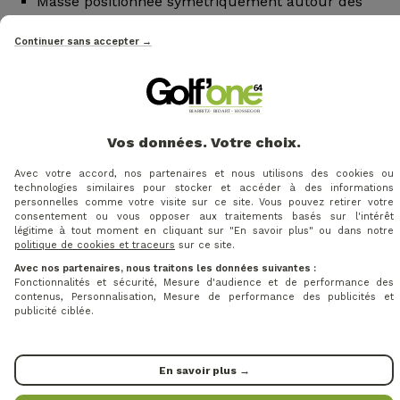
Masse positionnée symétriquement autour des
trois axes principaux
Continuer sans accepter →
Masse resserrée autour du CG pour limiter la
rotation diagonale
Analyse de millions d’impacts via intelligence
artificielle pour déterminer l’emplacement optimal
des masses fixes et ajustables
Vos données. Votre choix.
Résultat : stabilité maximale et trajectoires plus
Avec votre accord, nos partenaires et nous utilisons des cookies ou
constantes.
technologies similaires pour stocker et accéder à des informations
personnelles comme votre visite sur ce site. Vous pouvez retirer votre
Réglage personnalisé avec hosel FutureFit33™
consentement ou vous opposer aux traitements basés sur l'intérêt
légitime à tout moment en cliquant sur "En savoir plus" ou dans notre
politique de cookies et traceurs
sur ce site.
Le hosel FutureFit33™ propose 33 positions uniques de
Avec nos partenaires, nous traitons les données suivantes :
loft et de lie :
Fonctionnalités et sécurité, Mesure d'audience et de performance des
contenus, Personnalisation, Mesure de performance des publicités et
Ajustement de +/- 2° dans toutes les directions
publicité ciblée.
Optimisation de la trajectoire et réduction des
erreurs
Technologie SMARTPAD® garantissant une face
En savoir plus →
parfaitement square quel que soit le réglage