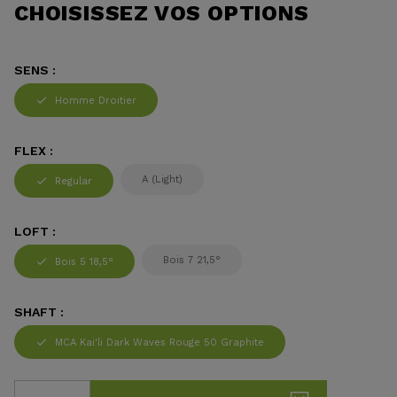
CHOISISSEZ VOS OPTIONS
SENS :
Homme Droitier
FLEX :
A (Light)
Regular
LOFT :
Bois 7 21,5°
Bois 5 18,5°
SHAFT :
MCA Kai'li Dark Waves Rouge 50 Graphite