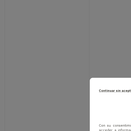
Continuar sin acep
TAYLOR
SINTET
Con su consentimi
acceder a informac