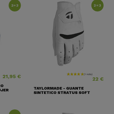
2=3
2=3
21,95 €
Precio
Precio
22 €
RO
TAYLORMADE - GUANTE
UJER
SINTETICO STRATUS SOFT