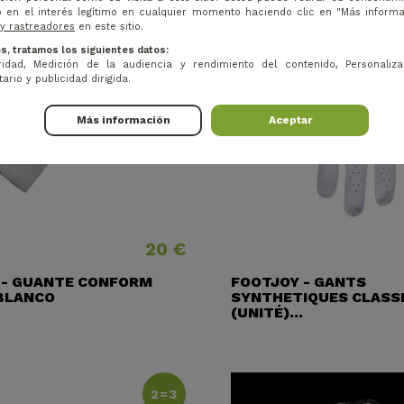
 en el interés legítimo en cualquier momento haciendo clic en "Más inform
 y rastreadores
en este sitio.
s, tratamos los siguientes datos:
idad, Medición de la audiencia y rendimiento del contenido, Personaliza
ario y publicidad dirigida.
Más información
Aceptar
20 €
Precio
 - GUANTE CONFORM
FOOTJOY - GANTS
BLANCO
SYNTHETIQUES CLASS
(UNITÉ)...
2=3