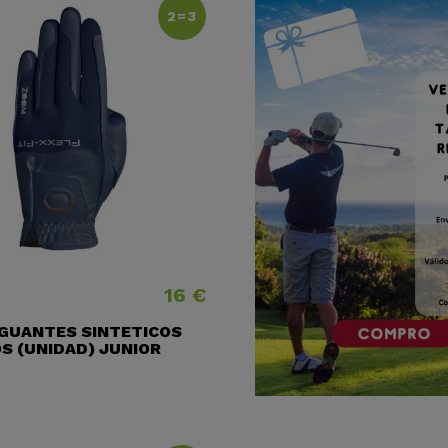
2=3
16 €
Precio
 GUANTES SINTETICOS
S (UNIDAD) JUNIOR