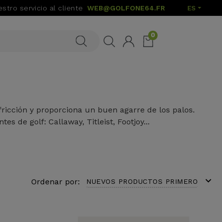
stro servicio al cliente
WEB@GOLFONE64.FR
ES
0
fricción y proporciona un buen agarre de los palos.
 de golf: Callaway, Titleist, Footjoy...
expand_more
Ordenar por:
NUEVOS PRODUCTOS PRIMERO