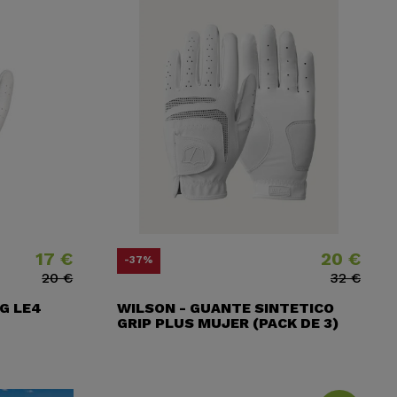
17 €
20 €
Precio
Precio base
Precio
Precio base
-37%
20 €
32 €
G LE4
WILSON - GUANTE SINTETICO
GRIP PLUS MUJER (PACK DE 3)