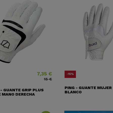
7,35 €
Precio
Precio base
-15%
15 €
PING - GUANTE MUJER 
- GUANTE GRIP PLUS
BLANCO
 MANO DERECHA