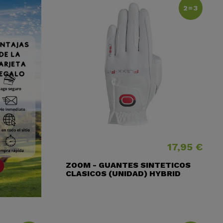
2=3
17,95 €
Precio
ZOOM - GUANTES SINTETICOS
CLASICOS (UNIDAD) HYBRID