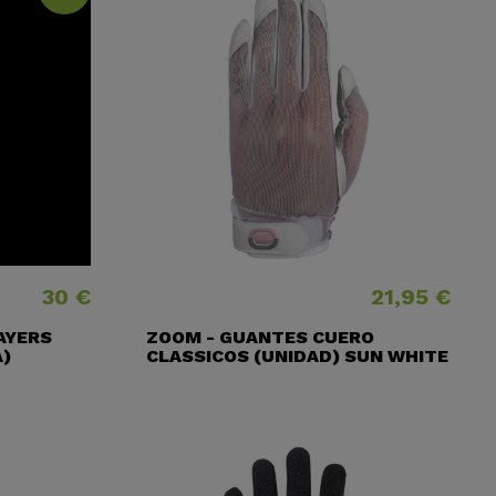
30 €
21,95 €
Precio
Precio
AYERS
ZOOM - GUANTES CUERO
A)
CLASSICOS (UNIDAD) SUN WHITE