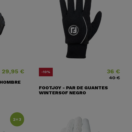
29,95 €
36 €
Precio
Precio
Precio base
-10%
40 €
 HOMBRE
FOOTJOY - PAR DE GUANTES
WINTERSOF NEGRO
2=3