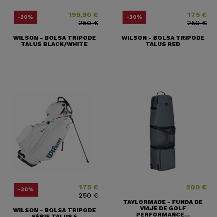
199,90 €
175 €
Precio
Precio base
Precio
Precio base
-20%
-30%
250 €
250 €
WILSON - BOLSA TRIPODE
WILSON - BOLSA TRIPODE
TALUS BLACK/WHITE
TALUS RED
175 €
200 €
Precio
Precio base
Precio
-30%
250 €
TAYLORMADE - FUNDA DE
VIAJE DE GOLF
WILSON - BOLSA TRIPODE
PERFORMANCE...
SÉRIE TALUS 5