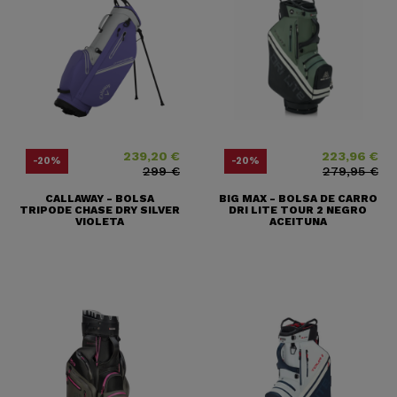
239,20 €
223,96 €
Precio
Precio base
Precio
Precio base
-20%
-20%
299 €
279,95 €
CALLAWAY - BOLSA
BIG MAX - BOLSA DE CARRO
TRIPODE CHASE DRY SILVER
DRI LITE TOUR 2 NEGRO
VIOLETA
ACEITUNA