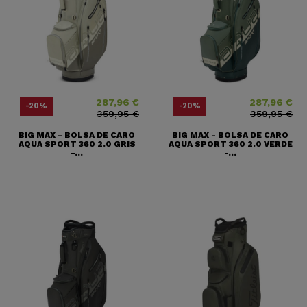
287,96 €
287,96 €
Precio
Precio base
Precio
Precio base
-20%
-20%
359,95 €
359,95 €
BIG MAX - BOLSA DE CARO
BIG MAX - BOLSA DE CARO
AQUA SPORT 360 2.0 GRIS
AQUA SPORT 360 2.0 VERDE
-...
-...