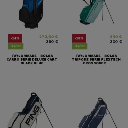
273,60 €
240 €
Precio
Precio base
Precio
Precio base
-24%
-20%
360 €
300 €
Nuevo
Nuevo
TAYLORMADE - BOLSA
TAYLORMADE - BOLSA
CARRO SÉRIE DELUXE CART
TRIPODE SÉRIE FLEXTECH
BLACK BLUE
CROSSOVER...