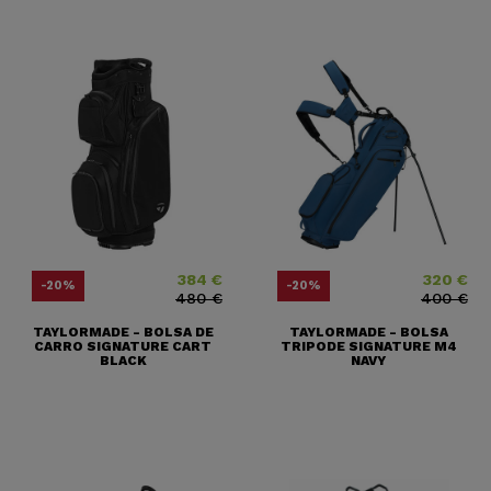
384 €
320 €
Precio
Precio base
Precio
Precio base
-20%
-20%
480 €
400 €
TAYLORMADE - BOLSA DE
TAYLORMADE - BOLSA
CARRO SIGNATURE CART
TRIPODE SIGNATURE M4
BLACK
NAVY