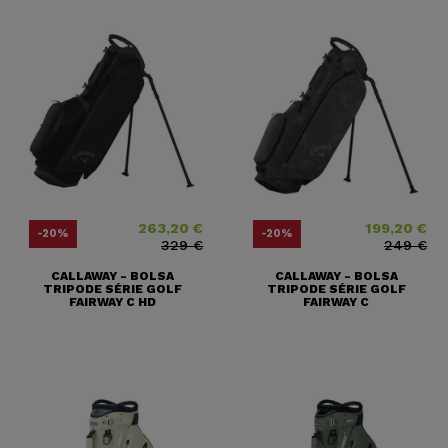
263,20 €
199,20 €
Precio
Precio base
Precio
Precio base
-20%
-20%
329 €
249 €
CALLAWAY - BOLSA
CALLAWAY - BOLSA
TRIPODE SÉRIE GOLF
TRIPODE SÉRIE GOLF
FAIRWAY C HD
FAIRWAY C