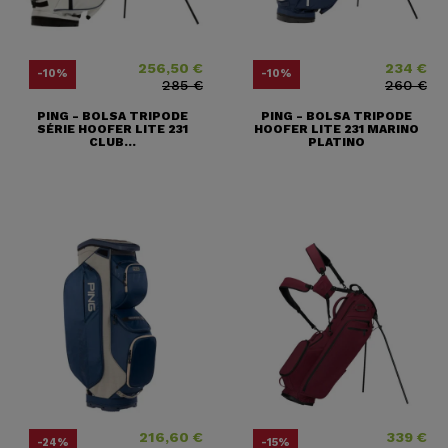
256,50 €
234 €
Precio
Precio base
Precio
Precio base
-10%
-10%
285 €
260 €
PING - BOLSA TRIPODE
PING - BOLSA TRIPODE
SÉRIE HOOFER LITE 231
HOOFER LITE 231 MARINO
CLUB...
PLATINO
216,60 €
339 €
Precio
Precio base
Precio
Precio base
-24%
-15%