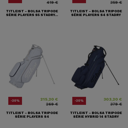
419 €
359 €
TITLEIST - BOLSA TRIPODE
TITLEIST - BOLSA TRIPODE
SÉRIE PLAYERS S5 STADRY...
SÉRIE PLAYERS S4 STADRY
215,20 €
303,20 €
Precio
Precio base
Precio
Precio base
-20%
-20%
269 €
379 €
TITLEIST - BOLSA TRIPODE
TITLEIST - BOLSA TRIPODE
SÉRIE PLAYERS S4
SÉRIE HYBRID 14 STADRY