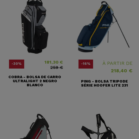
181,30 €
Precio
Precio base
À PARTIR DE
-30%
-16%
259 €
218,40 €
COBRA - BOLSA DE CARRO
ULTRALIGHT 2 NEGRO
PING - BOLSA TRIPODE
BLANCO
SÉRIE HOOFER LITE 231