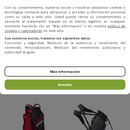
Con su consentimiento, nuestros socios y nosotros utilizamos cookies o
tecnologías similares para almacenar y acceder a información personal
como su visita a este sitio. Usted puede retirar su consentimiento u
oponerte al tratamiento basado en el interés legítimo en cualquier
momento haciendo clic en "Más información" o en nuestra
política de
cookies y rastreadores
en este sitio.
Con nuestros socios, tratamos los siguientes datos:
Funciones y seguridad, Medición de la audiencia y rendimiento del
contenido, Personalización, Medición del rendimiento publicitario y
publicidad dirigida.
335,20 €
287,20 €
Precio
Precio base
Precio
Precio base
-20%
-20%
419 €
359 €
Más información
TITLEIST - BOLSA TRIPODE
TITLEIST - BOLSA TRIPODE
SÉRIE PLAYERS S5 STADRY...
SÉRIE PLAYERS S4 STADRY
Aceptar