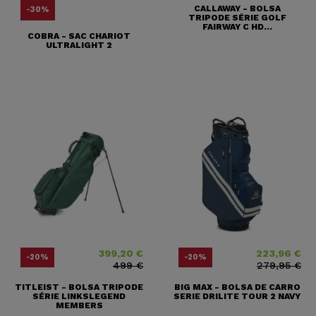
CALLAWAY - BOLSA
-30%
TRIPODE SÉRIE GOLF
FAIRWAY C HD...
COBRA - SAC CHARIOT
ULTRALIGHT 2
399,20 €
223,96 €
Precio
Precio base
Precio
Precio base
-20%
-20%
499 €
279,95 €
TITLEIST - BOLSA TRIPODE
BIG MAX - BOLSA DE CARRO
SÉRIE LINKSLEGEND
SERIE DRILITE TOUR 2 NAVY
MEMBERS