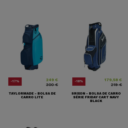
249 €
179,58 €
Precio
Precio base
Precio
Precio base
-17%
-18%
300 €
219 €
TAYLORMADE - BOLSA DE
SRIXON - BOLSA DE CARRO
CARRO LITE
SÉRIE FRIDAY CART NAVY
BLACK