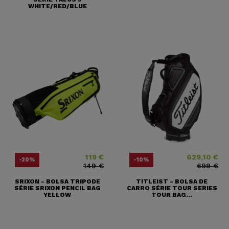
WHITE/RED/BLUE
119 €
629,10 €
Precio
Precio base
Precio
Precio base
-20%
-10%
149 €
699 €
SRIXON - BOLSA TRIPODE
TITLEIST - BOLSA DE
SÉRIE SRIXON PENCIL BAG
CARRO SÉRIE TOUR SERIES
YELLOW
TOUR BAG...