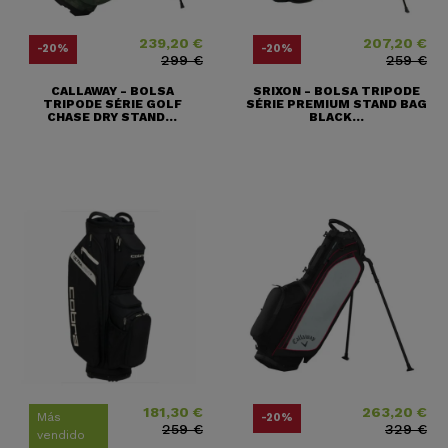
239,20 €
207,20 €
Precio
Precio base
Precio
Precio base
-20%
-20%
299 €
259 €
CALLAWAY - BOLSA
SRIXON - BOLSA TRIPODE
TRIPODE SÉRIE GOLF
SÉRIE PREMIUM STAND BAG
CHASE DRY STAND...
BLACK...
181,30 €
263,20 €
Precio
Precio base
Precio
Precio base
Más
-20%
259 €
329 €
vendido