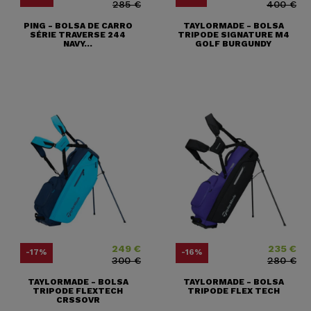
285 €
400 €
PING - BOLSA DE CARRO
TAYLORMADE - BOLSA
SÉRIE TRAVERSE 244
TRIPODE SIGNATURE M4
NAVY...
GOLF BURGUNDY
249 €
235 €
Precio
Precio base
Precio
Precio base
-17%
-16%
300 €
280 €
TAYLORMADE - BOLSA
TAYLORMADE - BOLSA
TRIPODE FLEXTECH
TRIPODE FLEX TECH
CRSSOVR