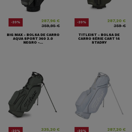
287,96 €
287,20 €
Precio
Precio base
Precio
Precio base
-20%
-20%
359,95 €
359 €
BIG MAX - BOLSA DE CARRO
TITLEIST - BOLSA DE
AQUA SPORT 360 2.0
CARRO SÉRIE CART 14
NEGRO -...
STADRY
335,20 €
287,20 €
Precio
Precio base
Precio
Precio base
-20%
-20%