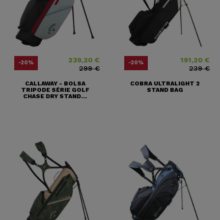
239,20 €
191,20 €
Precio
Precio base
Precio
Precio base
-20%
-20%
299 €
239 €
CALLAWAY - BOLSA
COBRA ULTRALIGHT 2
TRIPODE SÉRIE GOLF
STAND BAG
CHASE DRY STAND...