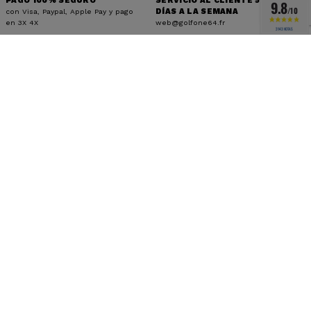
PAGO 100% SEGURO
SERVICIO AL CLIENTE 5
9.8
/10
con Visa, Paypal, Apple Pay y pago
DÍAS A LA SEMANA
en 3X 4X
web@golfone64.fr
3143 NOTAS
MANTENTE CONECTADO
Me suscribo
Acepto los
términos y condiciones
y la
política de
privacidad
.
SÍGUENOS