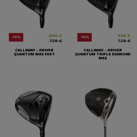
656 €
656 €
Precio
Precio base
Precio
Precio base
-10%
-10%
729 €
729 €
CALLAWAY - DRIVER
CALLAWAY - DRIVER
QUANTUM MAX FAST
QUANTUM TRIPLE DIAMOND
MAX