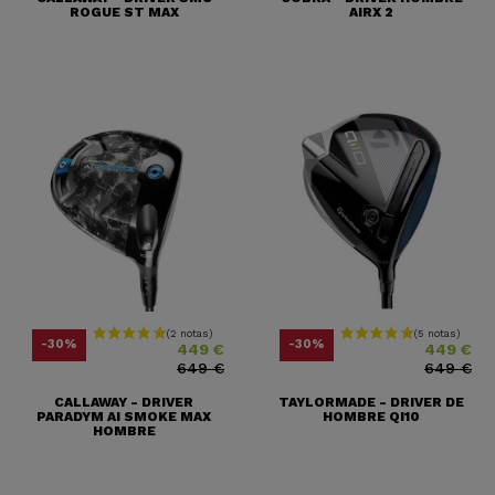
ROGUE ST MAX
AIRX 2
Precio
Precio base
Precio
Precio base
-30%
-30%
449 €
449 €
649 €
649 €
CALLAWAY - DRIVER
TAYLORMADE - DRIVER DE
PARADYM AI SMOKE MAX
HOMBRE QI10
HOMBRE