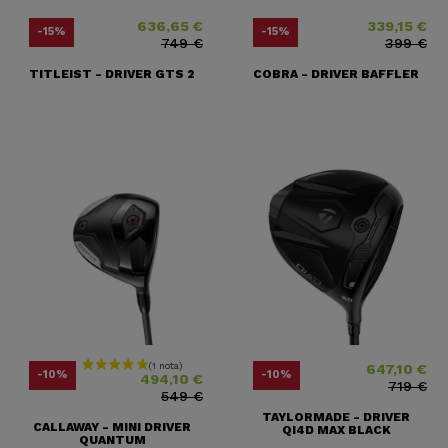
636,65 €
339,15 €
Precio
Precio base
Precio
Precio base
-15%
-15%
749 €
399 €
TITLEIST - DRIVER GTS 2
COBRA - DRIVER BAFFLER
647,10 €
Precio
Precio base
Precio
Precio base
-10%
-10%
494,10 €
719 €
549 €
TAYLORMADE - DRIVER
CALLAWAY - MINI DRIVER
QI4D MAX BLACK
QUANTUM