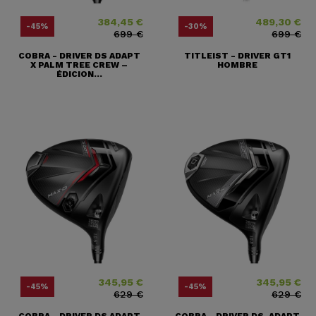
384,45 €
489,30 €
Precio
Precio base
Precio
Precio base
-45%
-30%
699 €
699 €
COBRA - DRIVER DS ADAPT
TITLEIST - DRIVER GT1
X PALM TREE CREW –
HOMBRE
ÉDICION...
345,95 €
345,95 €
Precio
Precio base
Precio
Precio base
-45%
-45%
629 €
629 €