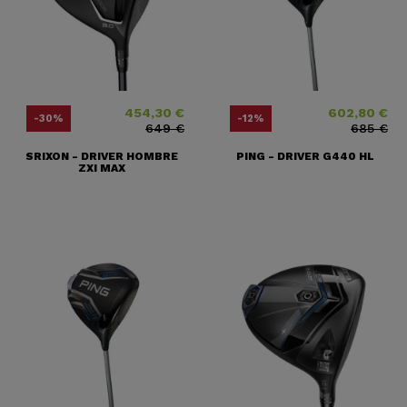
454,30 €
602,80 €
Precio
Precio base
Precio
Precio base
-30%
-12%
649 €
685 €
SRIXON - DRIVER HOMBRE
PING - DRIVER G440 HL
ZXI MAX