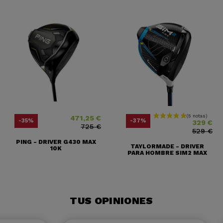
471,25 €
Precio
Precio base
Precio
Precio base
-35%
-37%
329 €
725 €
529 €
PING - DRIVER G430 MAX
TAYLORMADE - DRIVER
10K
PARA HOMBRE SIM2 MAX
TUS OPINIONES