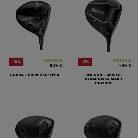
566,10 €
424,15 €
Precio
Precio base
Precio
Precio base
-10%
-15%
629 €
499 €
COBRA - DRIVER OPTM X
WILSON - DRIVER
DYNAPOWER MAX +
HOMBRE
(1 nota)