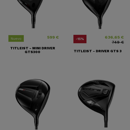
599 €
636,65 €
Precio
Precio
Precio base
Nuevo
-15%
749 €
TITLEIST - MINI DRIVER
TITLEIST - DRIVER GTS 3
GTS300