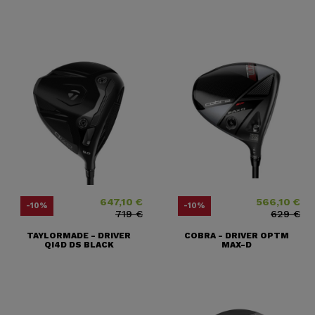
647,10 €
566,10 €
Precio
Precio base
Precio
Precio base
-10%
-10%
719 €
629 €
TAYLORMADE - DRIVER
COBRA - DRIVER OPTM
QI4D DS BLACK
MAX-D