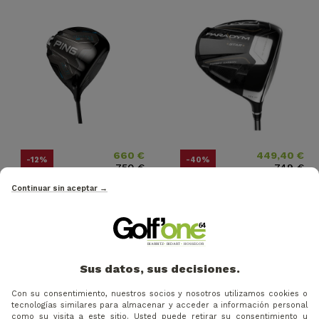
660 €
449,40 €
Precio
Precio base
Precio
Precio base
-12%
-40%
750 €
749 €
Continuar sin aceptar →
PING - DRIVER G440K
CALLWAY - DRIVER PARADYM
STAR HOMBRE
Sus datos, sus decisiones.
Con su consentimiento, nuestros socios y nosotros utilizamos cookies o
tecnologías similares para almacenar y acceder a información personal
como su visita a este sitio. Usted puede retirar su consentimiento u