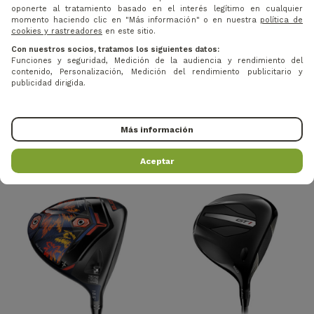
oponerte al tratamiento basado en el interés legítimo en cualquier
momento haciendo clic en "Más información" o en nuestra
política de
cookies y rastreadores
en este sitio.
Con nuestros socios, tratamos los siguientes datos:
Funciones y seguridad, Medición de la audiencia y rendimiento del
contenido, Personalización, Medición del rendimiento publicitario y
publicidad dirigida.
602,80 €
Precio
Precio base
Precio
Precio base
-12%
-35%
406,25 €
685 €
625 €
PING - DRIVER G440 SFT
PING - DRIVER G430 MAX
Más información
Aceptar