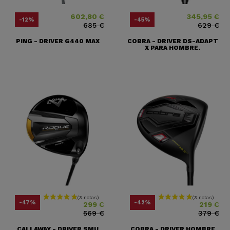
602,80 €
345,95 €
Precio
Precio base
Precio
Precio base
-12%
-45%
685 €
629 €
PING - DRIVER G440 MAX
COBRA - DRIVER DS-ADAPT
X PARA HOMBRE.
Precio
Precio base
Precio
Precio base
-47%
-42%
299 €
219 €
569 €
379 €
CALLAWAY - DRIVER SMU
COBRA - DRIVER HOMBRE