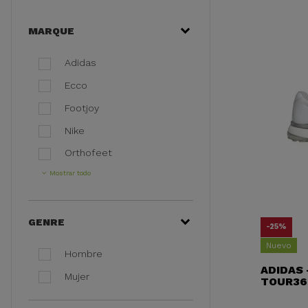
MARQUE
Adidas
Ecco
Footjoy
Nike
Orthofeet
Mostrar todo
GENRE
-25%
Nuevo
Hombre
ADIDAS 
Mujer
TOUR36