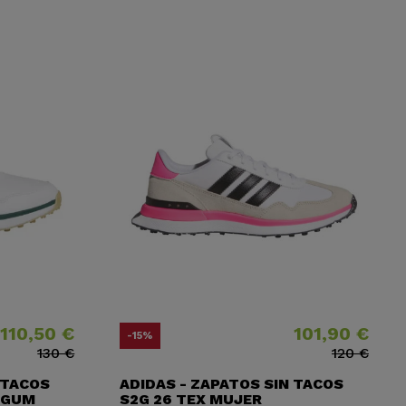
110,50 €
101,90 €
o
o base
Precio
Precio base
-15%
130 €
120 €
 TACOS
ADIDAS - ZAPATOS SIN TACOS
 GUM
S2G 26 TEX MUJER