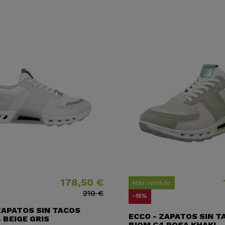
178,50 €
Precio
Precio base
Preci
Preci
Más vendido
210 €
-15%
ZAPATOS SIN TACOS
ECCO - ZAPATOS SIN T
 BEIGE GRIS
BIOM C4 ROSA KHAKI