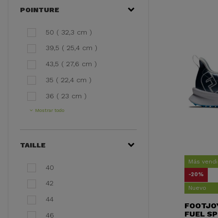
POINTURE
50 ( 32,3 cm )
39,5 ( 25,4 cm )
43,5 ( 27,6 cm )
35 ( 22,4 cm )
36 ( 23 cm )
Mostrar todo
TAILLE
Más vend
40
-20%
42
Nuevo
44
FOOTJOY
FUEL SP
46