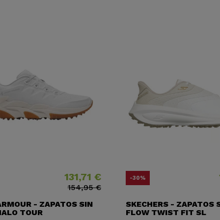
131,71 €
Precio
Precio base
Precio
Precio b
-30%
154,95 €
ARMOUR - ZAPATOS SIN
SKECHERS - ZAPATOS 
HALO TOUR
FLOW TWIST FIT SL