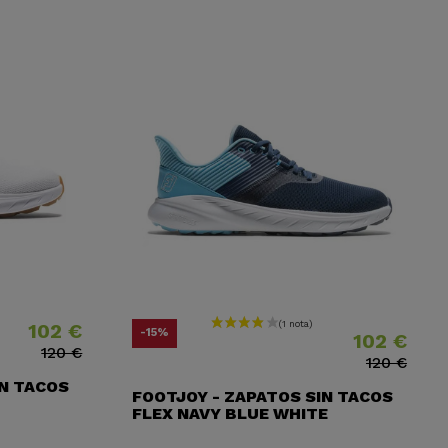
102 €
recio
recio base
Precio
Precio base
-15%
102 €
120 €
120 €
IN TACOS
FOOTJOY - ZAPATOS SIN TACOS
FLEX NAVY BLUE WHITE