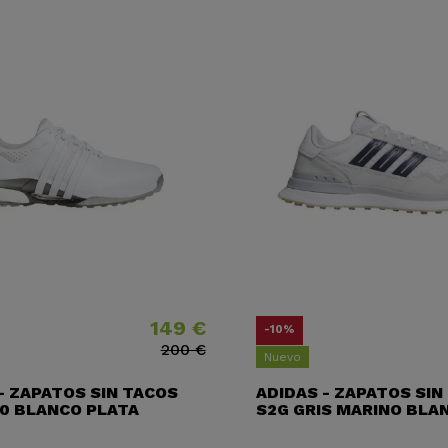
149 €
Precio
Precio base
-10%
200 €
Nuevo
- ZAPATOS SIN TACOS
ADIDAS - ZAPATOS SIN
0 BLANCO PLATA
S2G GRIS MARINO BLA