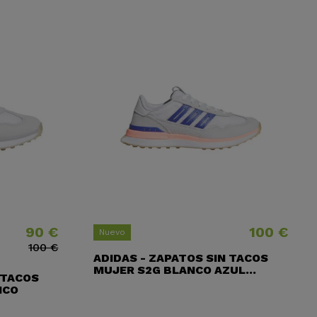
90 €
100 €
Precio
Precio base
Precio
Nuevo
100 €
ADIDAS - ZAPATOS SIN TACOS
MUJER S2G BLANCO AZUL...
 TACOS
NCO