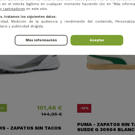
 en el interés legítimo en cualquier momento haciendo clic en "Más inform
 y rastreadores
en este sitio.
s, tratamos los siguientes datos:
idad, Medición de la audiencia y rendimiento del contenido, Personaliza
ario y publicidad dirigida.
Más información
Aceptar
101,46 €
Precio
Precio base
P
P
ido
-10%
144,95 €
PUMA - ZAPATOS SIN 
S - ZAPATOS SIN TACOS
SUEDE G 30904 BLANC