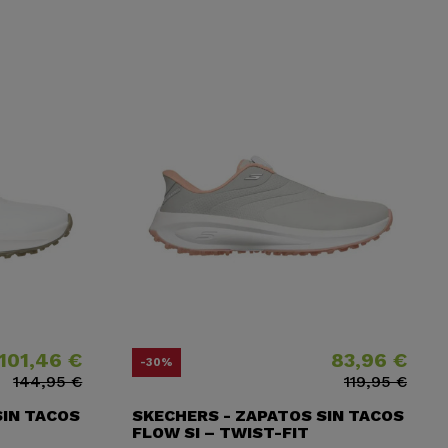
101,46 €
83,96 €
ase
Precio
Precio base
-30%
144,95 €
119,95 €
SIN TACOS
SKECHERS - ZAPATOS SIN TACOS
FLOW SI – TWIST-FIT