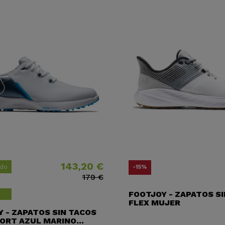
143,20 €
Precio
Precio base
P
P
ido
-15%
179 €
FOOTJOY - ZAPATOS S
FLEX MUJER
 - ZAPATOS SIN TACOS
ORT AZUL MARINO...