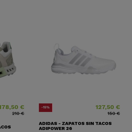
178,50 €
127,50 €
o
o base
Precio
Precio base
-15%
210 €
150 €
ADIDAS - ZAPATOS SIN TACOS
ACOS
ADIPOWER 26