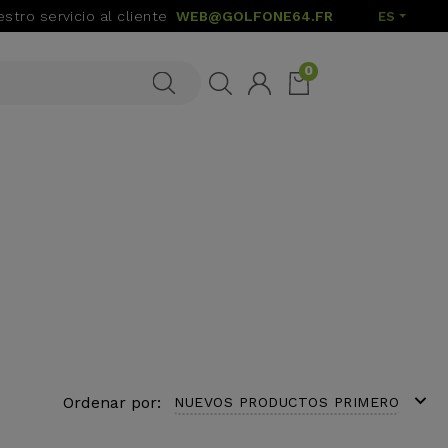
stro servicio al cliente
WEB@GOLFONE64.FR
ES
0
expand_more
Ordenar por:
NUEVOS PRODUCTOS PRIMERO