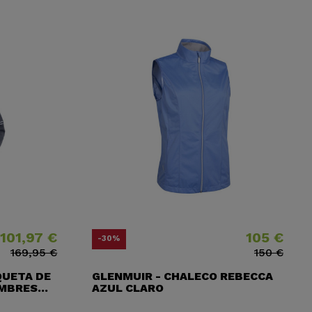
101,97 €
105 €
ase
Precio
Precio base
-30%
169,95 €
150 €
QUETA DE
GLENMUIR - CHALECO REBECCA
MBRES...
AZUL CLARO