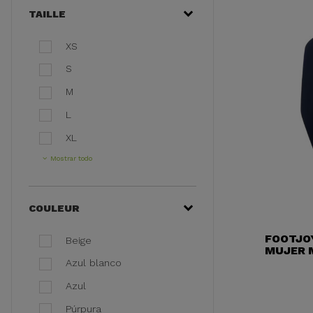
TAILLE
XS
S
M
L
XL
Mostrar todo
COULEUR
FOOTJO
Beige
MUJER 
Azul blanco
Azul
Púrpura