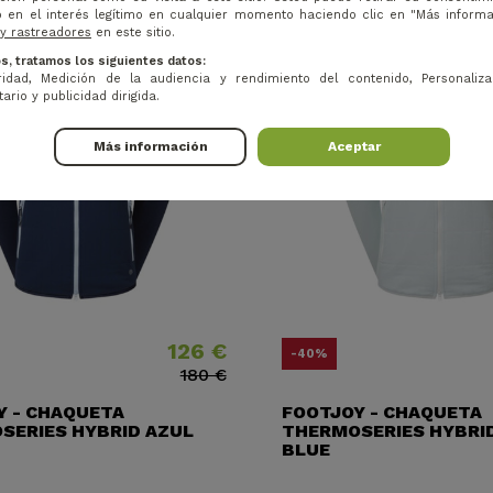
 en el interés legítimo en cualquier momento haciendo clic en "Más inform
 y rastreadores
en este sitio.
s, tratamos los siguientes datos:
idad, Medición de la audiencia y rendimiento del contenido, Personaliza
ario y publicidad dirigida.
Más información
Aceptar
126 €
Precio
Precio base
P
P
-40%
180 €
Y - CHAQUETA
FOOTJOY - CHAQUETA
SERIES HYBRID AZUL
THERMOSERIES HYBRID
BLUE