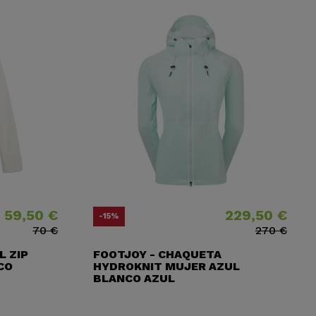
59,50 €
229,50 €
cio
cio base
Precio
Precio base
-15%
70 €
270 €
L ZIP
FOOTJOY - CHAQUETA
CO
HYDROKNIT MUJER AZUL
BLANCO AZUL