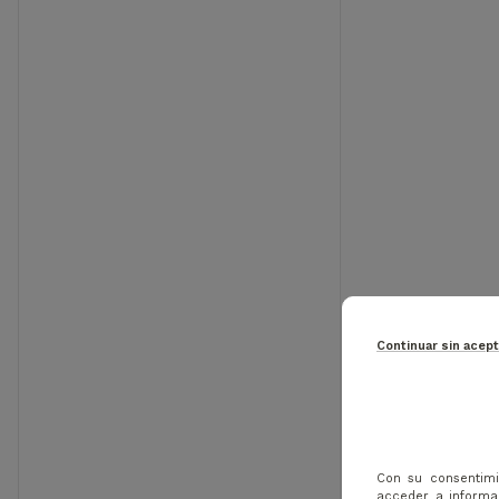
-40%
Continuar sin acep
PING -
QUARTZ
Con su consentimi
acceder a informac