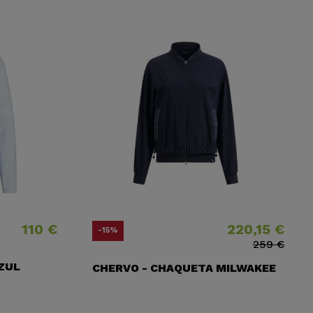
110 €
220,15 €
Precio
Precio
Precio base
-15%
259 €
ZUL
CHERVO - CHAQUETA MILWAKEE