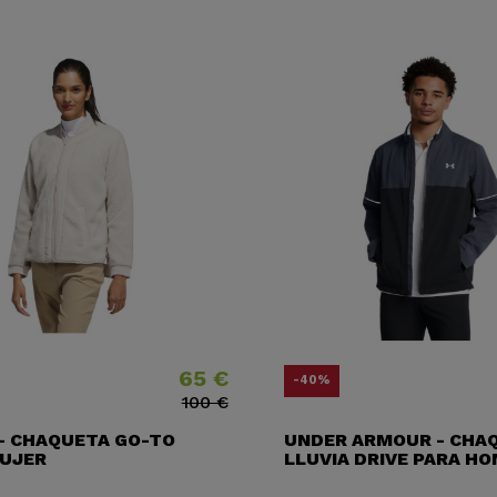
65 €
Precio
Precio base
Precio
Precio b
-40%
100 €
 - CHAQUETA GO-TO
UNDER ARMOUR - CHA
MUJER
LLUVIA DRIVE PARA HO