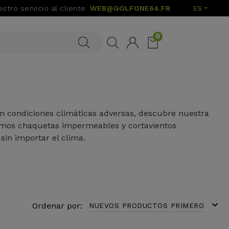
stro servicio al cliente
WEB@GOLFONE64.FR
ES
0
n condiciones climáticas adversas, descubre nuestra
emos chaquetas impermeables y cortavientos
sin importar el clima.
expand_more
Ordenar por:
NUEVOS PRODUCTOS PRIMERO