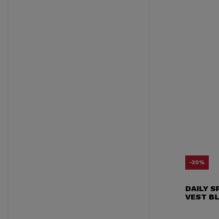
-20%
DAILY S
VEST B