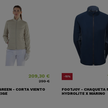
209,30 €
Precio
Precio base
Preci
Preci
-15%
299 €
GREEN - CORTA VIENTO
FOOTJOY - CHAQUETA
EIGE
HYDROLITE X MARINO