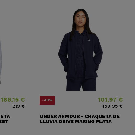
186,15 €
101,97 €
io
io base
Precio
Precio base
-40%
219 €
169,95 €
UETA
UNDER ARMOUR - CHAQUETA DE
EST
LLUVIA DRIVE MARINO PLATA