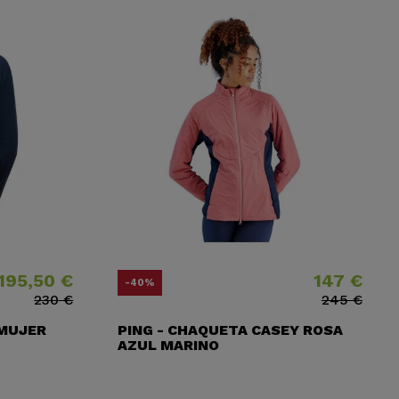
195,50 €
147 €
o
o base
Precio
Precio base
-40%
230 €
245 €
 MUJER
PING - CHAQUETA CASEY ROSA
AZUL MARINO