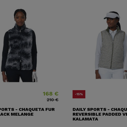
168 €
Precio
Precio base
Prec
Prec
-15%
210 €
PORTS - CHAQUETA FUR
DAILY SPORTS - CHAQ
LACK MELANGE
REVERSIBLE PADDED V
KALAMATA