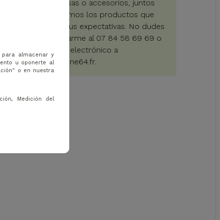
carros, bolsas o accesorios, juntos
encontraremos los productos que
satisfagan tus expectativas. No dudes
en contactarme al 07 84 58 69 69 o
por correo electrónico a
s para almacenar y
web@golfone64.fr
.
iento u oponerte al
ación" o en nuestra
ción, Medición del