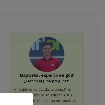
Baptiste, experto en golf
¿Tienes alguna pregunta?
Mi objetivo es ayudarte a elegir el
equipo que mejor se adapte a tus
necesidades. Ya sean palos, zapatos,