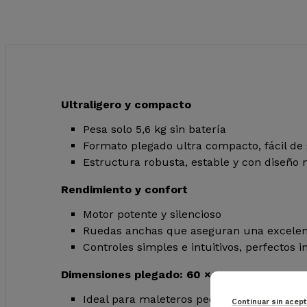
Ultraligero y compacto
Pesa solo 5,6 kg sin batería
Formato plegado ultra compacto, fácil de
Estructura robusta, estable y con diseño
Rendimiento y confort
Motor potente y silencioso
Ruedas anchas que aseguran una excelent
Controles simples e intuitivos, perfectos i
Dimensiones plegado: 60 × 35 × 25 cm
Ideal para maleteros pequeños
Continuar sin acep