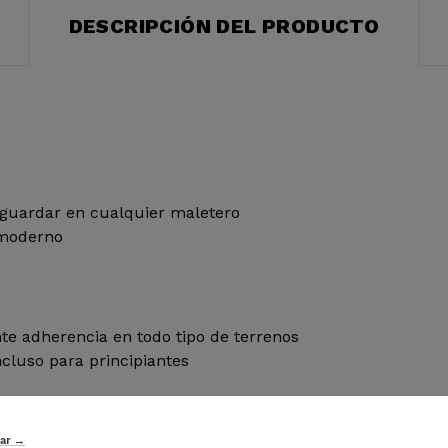
DESCRIPCIÓN DEL PRODUCTO
 guardar en cualquier maletero
 moderno
e adherencia en todo tipo de terrenos
ncluso para principiantes
tar →