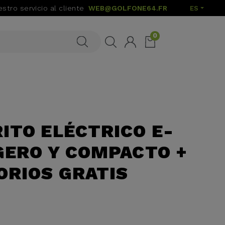
stro servicio al cliente
WEB@GOLFONE64.FR
ES
0
RITO ELÉCTRICO E-
IGERO Y COMPACTO +
ORIOS GRATIS