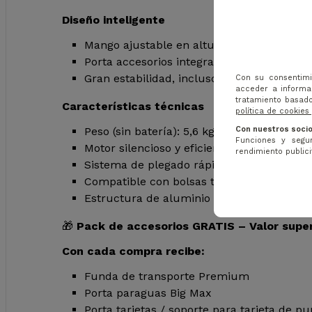
Diseño inteligente
Mango ajustable en altura
Porta accesorios integrado
Gran estabilidad, incluso con bolsa trípod
Con su consentimi
acceder a informac
tratamiento basado
Características técnicas
política de cookies
Con nuestros socio
Peso (sin batería): 5,6 kg
Funciones y segur
Motor silencioso y eficiente
rendimiento publicit
Sistema de plegado rápido
Compatible con bolsas trípode y carros
Estructura de aluminio reforzado
🎁
Pack de accesorios GRATIS – Valor super
Con cada compra recibe:
Funda de transporte Premium
Porta paraguas Big Max
Porta tarjetas / soporte para tarjeta de p