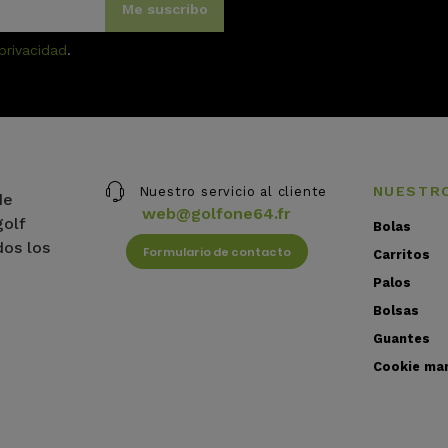
Me suscribo
 privacidad
.
NUESTR
Nuestro servicio al cliente
de
web@golfone64.fr
golf
Bolas
dos los
Formulario de contacto
Carritos
Palos
Bolsas
Guantes
Cookie ma