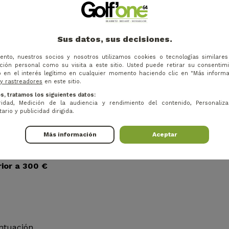
Sus datos, sus decisiones.
e
ento, nuestros socios y nosotros utilizamos cookies o tecnologías similare
ión personal como su visita a este sitio. Usted puede retirar su consentim
 en el interés legítimo en cualquier momento haciendo clic en "Más inform
 y rastreadores
en este sitio.
s, tratamos los siguientes datos:
idad, Medición de la audiencia y rendimiento del contenido, Personaliza
ario y publicidad dirigida.
Más información
Aceptar
ior a 300 €
untuación