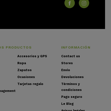
OS PRODUCTOS
INFORMACIÓN
Accesorios y GPS
Contact us
Ropa
Stores
Zapatos
Envío
Ocasiones
Devoluciones
Tarjetas regalo
Términos y
condiciones
nagement
Pago seguro
Le Blog
Avisos legales