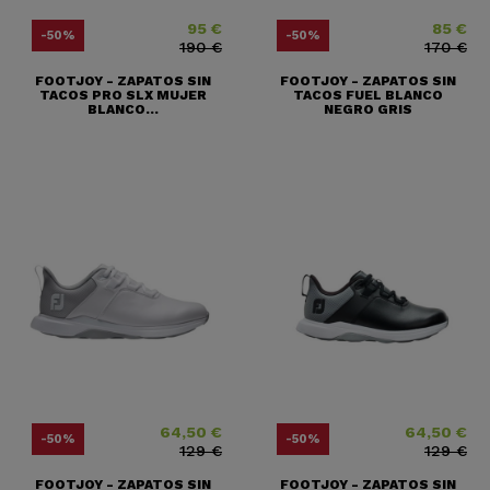
95 €
85 €
Precio
Precio base
Precio
Precio base
-50%
-50%
190 €
170 €
FOOTJOY - ZAPATOS SIN
FOOTJOY - ZAPATOS SIN
TACOS PRO SLX MUJER
TACOS FUEL BLANCO
BLANCO...
NEGRO GRIS
64,50 €
64,50 €
Precio
Precio base
Precio
Precio base
-50%
-50%
129 €
129 €
FOOTJOY - ZAPATOS SIN
FOOTJOY - ZAPATOS SIN