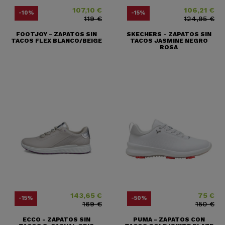
107,10 €
106,21 €
Precio
Precio base
Precio
Precio base
-10%
-15%
119 €
124,95 €
FOOTJOY - ZAPATOS SIN
SKECHERS - ZAPATOS SIN
TACOS FLEX BLANCO/BEIGE
TACOS JASMINE NEGRO
ROSA
143,65 €
75 €
Precio
Precio base
Precio
Precio base
-15%
-50%
169 €
150 €
ECCO - ZAPATOS SIN
PUMA - ZAPATOS CON