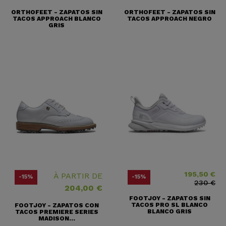
ORTHOFEET - ZAPATOS SIN
ORTHOFEET - ZAPATOS SIN
TACOS APPROACH BLANCO
TACOS APPROACH NEGRO
GRIS
195,50 €
Precio
Precio base
À PARTIR DE
-15%
-15%
230 €
204,00 €
FOOTJOY - ZAPATOS SIN
TACOS PRO SL BLANCO
FOOTJOY - ZAPATOS CON
BLANCO GRIS
TACOS PREMIERE SERIES
MADISON...