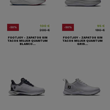
100 €
95 €
Precio
Precio base
Precio
Precio base
-50%
-50%
200 €
190 €
FOOTJOY - ZAPATOS SIN
FOOTJOY - ZAPATOS SIN
TACOS MUJER QUANTUM
TACOS MUJER QUANTUM
BLANCO...
GRIS...