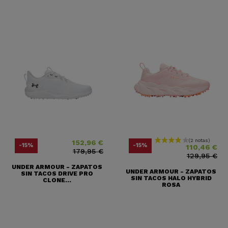
152,96 €
Precio
Precio base
Precio
Precio base
-15%
-15%
110,46 €
179,95 €
129,95 €
UNDER ARMOUR - ZAPATOS
UNDER ARMOUR - ZAPATOS
SIN TACOS DRIVE PRO
SIN TACOS HALO HYBRID
CLONE...
ROSA