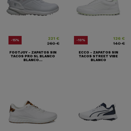
221 €
126 €
Precio
Precio base
Precio
Precio base
-15%
-10%
260 €
140 €
FOOTJOY - ZAPATOS SIN
ECCO - ZAPATOS SIN
TACOS PRO SL BLANCO
TACOS STREET VIBE
BLANCO...
BLANCO