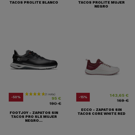
TACOS PROLITE BLANCO
TACOS PROLITE MUJER
NEGRO
143,65 €
Precio
Precio base
Precio
Precio base
-50%
-15%
95 €
169 €
190 €
ECCO - ZAPATOS SIN
FOOTJOY - ZAPATOS SIN
TACOS CORE WHITE RED
TACOS PRO SLX MUJER
NEGRO...