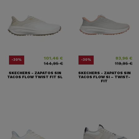
101,46 €
83,96 €
Precio
Precio base
Precio
Precio base
-30%
-30%
144,95 €
119,95 €
SKECHERS - ZAPATOS SIN
SKECHERS - ZAPATOS SIN
TACOS FLOW TWIST FIT SL
TACOS FLOW SI – TWIST-
FIT