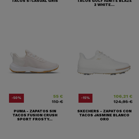
TACOS S-CASUAL GRIS
TACOS GOLF IGNITE BLAZE
2 WHITE...
55 €
106,21 €
Precio
Precio base
Precio
Precio base
-50%
-15%
110 €
124,95 €
PUMA - ZAPATOS SIN
SKECHERS - ZAPATOS CON
TACOS FUSION CRUSH
TACOS JASMINE BLANCO
SPORT FROSTY...
ORO