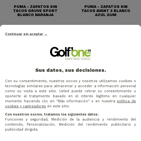
PUMA - ZAPATOS SIN
PUMA - ZAPATOS SIN
TACOS GRUVE SPORT
TACOS AVANT 2 BLANCO
BLANCO NARANJA
AZUL GUM
Continuar sin aceptar →
Sus datos, sus decisiones.
Con su consentimiento, nuestros socios y nosotros utilizamos cookies o
tecnologías similares para almacenar y acceder a información personal
como su visita a este sitio. Usted puede retirar su consentimiento u
oponerte al tratamiento basado en el interés legítimo en cualquier
momento haciendo clic en "Más información" o en nuestra
política de
cookies y rastreadores
en este sitio.
148,75 €
143,65 €
Precio
Precio base
Precio
Precio base
-15%
-15%
175 €
169 €
Con nuestros socios, tratamos los siguientes datos:
Funciones y seguridad, Medición de la audiencia y rendimiento del
FOOTJOY - ZAPATOS SIN
ECCO - ZAPATOS SIN
contenido, Personalización, Medición del rendimiento publicitario y
TACOS PULSA BOA BLANCO
TACOS S-CASUAL BLUSH
publicidad dirigida.
AZUL
VIOLETA