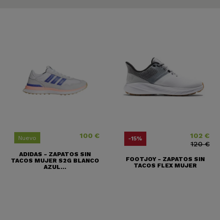
100 €
102 €
Precio
Precio
Precio base
Nuevo
-15%
120 €
ADIDAS - ZAPATOS SIN
FOOTJOY - ZAPATOS SIN
TACOS MUJER S2G BLANCO
TACOS FLEX MUJER
AZUL...