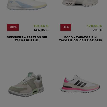
101,46 €
178,50 €
Precio
Precio base
Precio
Precio base
-30%
-15%
144,95 €
210 €
SKECHERS - ZAPATOS SIN
ECCO - ZAPATOS SIN
TACOS PURE SL
TACOS BIOM C4 BEIGE GRIS