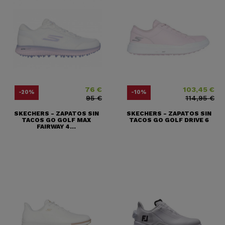
76 €
103,45 €
Precio
Precio base
Precio
Precio base
-20%
-10%
95 €
114,95 €
SKECHERS - ZAPATOS SIN
SKECHERS - ZAPATOS SIN
TACOS GO GOLF MAX
TACOS GO GOLF DRIVE 6
FAIRWAY 4...