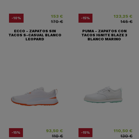
153 €
123,25 €
Precio
Precio base
Precio
Precio base
-10%
-15%
170 €
145 €
ECCO - ZAPATOS SIN
PUMA - ZAPATOS CON
TACOS S-CASUAL BLANCO
TACOS IGNITE BLAZE 3
LEOPARD
BLANCO MARINO
93,50 €
110,50 €
Precio
Precio base
Precio
Precio base
-15%
-15%
110 €
130 €