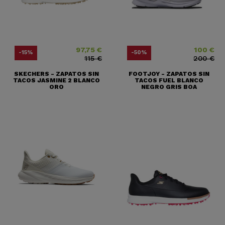
97,75 €
100 €
Precio
Precio base
Precio
Precio base
-15%
-50%
115 €
200 €
SKECHERS - ZAPATOS SIN
FOOTJOY - ZAPATOS SIN
TACOS JASMINE 2 BLANCO
TACOS FUEL BLANCO
ORO
NEGRO GRIS BOA