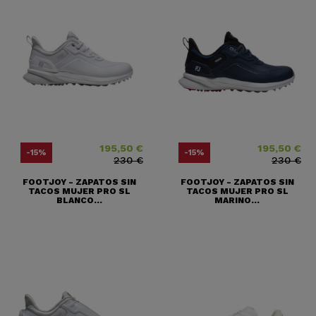
195,50 €
195,50 €
Precio
Precio base
Precio
Precio base
-15%
-15%
230 €
230 €
FOOTJOY - ZAPATOS SIN
FOOTJOY - ZAPATOS SIN
TACOS MUJER PRO SL
TACOS MUJER PRO SL
BLANCO...
MARINO...