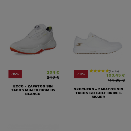
204 €
Precio
Precio base
Precio
Precio base
-15%
-10%
103,45 €
240 €
114,95 €
ECCO - ZAPATOS SIN
SKECHERS - ZAPATOS SIN
TACOS MUJER BIOM H5
TACOS GO GOLF DRIVE 6
BLANCO
MUJER