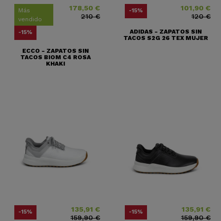
178,50 €
101,90 €
Precio
Precio base
Precio
Precio base
Más
-15%
210 €
120 €
vendido
ADIDAS - ZAPATOS SIN
-15%
TACOS S2G 26 TEX MUJER
ECCO - ZAPATOS SIN
TACOS BIOM C4 ROSA
KHAKI
135,91 €
135,91 €
Precio
Precio base
Precio
Precio base
-15%
-15%
159,90 €
159,90 €