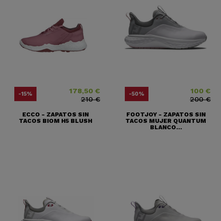
178,50 €
100 €
Precio
Precio base
Precio
Precio base
-15%
-50%
210 €
200 €
ECCO - ZAPATOS SIN
FOOTJOY - ZAPATOS SIN
TACOS BIOM H5 BLUSH
TACOS MUJER QUANTUM
BLANCO...