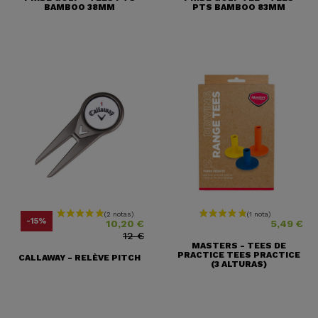
BAMBOO 38MM
PTS BAMBOO 83MM
Precio
Precio base
Precio
-15%
10,20 €
5,49 €
12 €
MASTERS - TEES DE
PRACTICE TEES PRACTICE
CALLAWAY - RELÈVE PITCH
(3 ALTURAS)