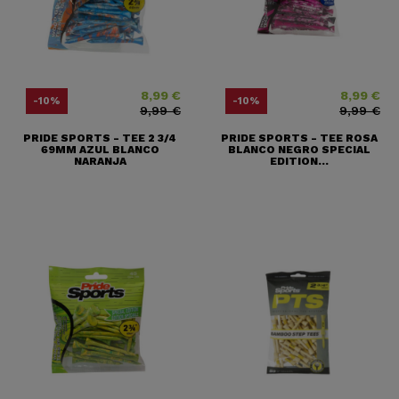
8,99 €
8,99 €
Precio
Precio base
Precio
Precio base
-10%
-10%
9,99 €
9,99 €
PRIDE SPORTS - TEE 2 3/4
PRIDE SPORTS - TEE ROSA
69MM AZUL BLANCO
BLANCO NEGRO SPECIAL
NARANJA
EDITION...