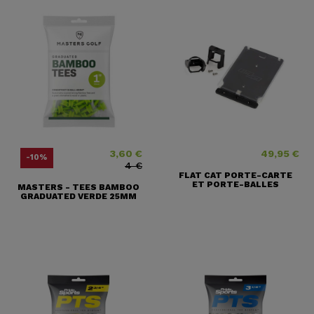
3,60 €
49,95 €
Precio
Precio base
Precio
-10%
4 €
FLAT CAT PORTE-CARTE
ET PORTE-BALLES
MASTERS - TEES BAMBOO
GRADUATED VERDE 25MM