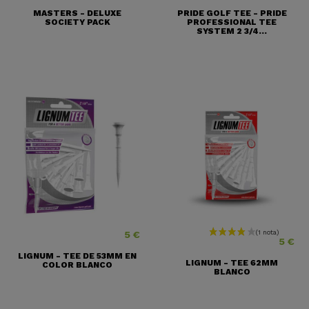
MASTERS - DELUXE
PRIDE GOLF TEE - PRIDE
SOCIETY PACK
PROFESSIONAL TEE
SYSTEM 2 3/4...
5 €
Precio
Precio
5 €
LIGNUM - TEE DE 53MM EN
LIGNUM - TEE 62MM
COLOR BLANCO
BLANCO