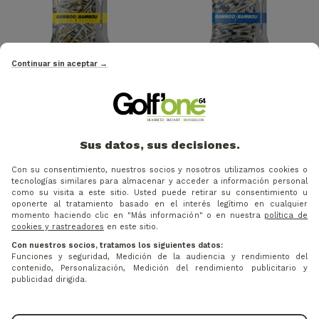
Continuar sin aceptar →
Precio
Precio base
Precio
Precio base
-26%
-26%
8,80 €
8,80 €
12 €
12 €
PRIDE GOLF TEE - PAQUETE
PRIDE GOLF TEE - PAQUETE
DE 100 TEES DE BAMBÚ PTS
DE 75 TEES DE BAMBÚ PTS
Sus datos, sus decisiones.
69MM
83MM
Con su consentimiento, nuestros socios y nosotros utilizamos cookies o
tecnologías similares para almacenar y acceder a información personal
como su visita a este sitio. Usted puede retirar su consentimiento u
oponerte al tratamiento basado en el interés legítimo en cualquier
momento haciendo clic en "Más información" o en nuestra
política de
cookies y rastreadores
en este sitio.
Con nuestros socios, tratamos los siguientes datos:
Funciones y seguridad, Medición de la audiencia y rendimiento del
contenido, Personalización, Medición del rendimiento publicitario y
publicidad dirigida.