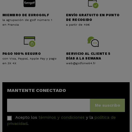
MIEMBRO DE EUROGOLF
ENVÍO GRATUITO EN PUNTO
la agrupación de golf número 1
DE RECOGIDO
en Francia
a partir de 49€
PAGO 100% SEGURO
SERVICIO AL CLIENTE 5
con Visa, Paypal, Apple Pay y pago
DÍAS A LA SEMANA
en 3X 4X
web@golfone64.fr
(1 nota)
MANTENTE CONECTADO
Me suscribo
Acepto los
términos y condiciones
y la
política de
privacidad
.