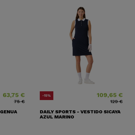
63,75 €
109,65 €
cio
cio base
Precio
Precio base
-15%
75 €
129 €
 GENUA
DAILY SPORTS - VESTIDO SICAYA
AZUL MARINO