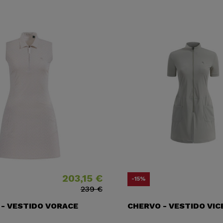
203,15 €
Precio
Precio base
Preci
Preci
-15%
239 €
- VESTIDO VORACE
CHERVO - VESTIDO VIC