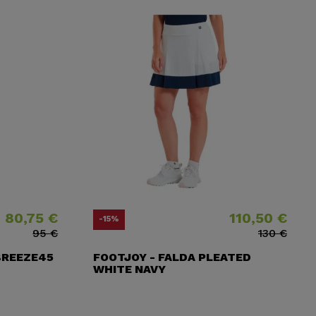
80,75 €
110,50 €
cio
cio base
Precio
Precio base
-15%
95 €
130 €
BREEZE45
FOOTJOY - FALDA PLEATED
WHITE NAVY