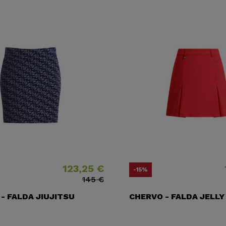
123,25 €
Precio
Precio base
Preci
Preci
-15%
145 €
- FALDA JIUJITSU
CHERVO - FALDA JELLY