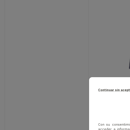
Continuar sin acep
-15%
CHERVO 
Con su consentimi
acceder a informac