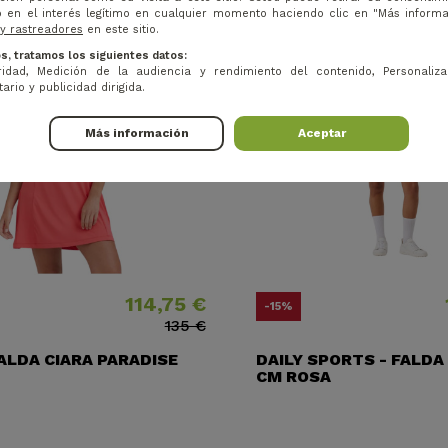
 en el interés legítimo en cualquier momento haciendo clic en "Más inform
 y rastreadores
en este sitio.
s, tratamos los siguientes datos:
idad, Medición de la audiencia y rendimiento del contenido, Personaliza
ario y publicidad dirigida.
Más información
Aceptar
114,75 €
Precio
Precio base
Preci
Preci
-15%
135 €
FALDA CIARA PARADISE
DAILY SPORTS - FALDA
CM ROSA