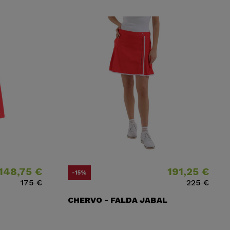
148,75 €
191,25 €
o
o base
Precio
Precio base
-15%
175 €
225 €
CHERVO - FALDA JABAL