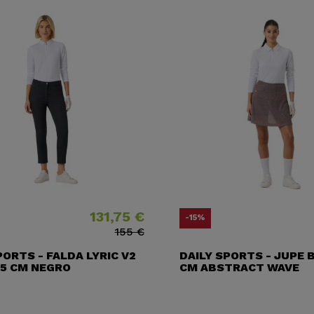
131,75 €
Precio
Precio base
Pre
Pre
-15%
155 €
PORTS - FALDA LYRIC V2
DAILY SPORTS - JUPE 
95 CM NEGRO
CM ABSTRACT WAVE