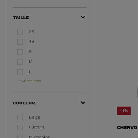
TAILLE
XS
48
S
M
L
Mostrar todo
COULEUR
-15%
Beige
CHERVO 
Púrpura
Multicolor