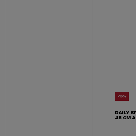
-15%
DAILY S
45 CM 