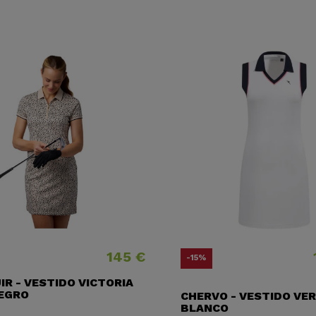
145 €
Precio
Preci
Preci
-15%
R - VESTIDO VICTORIA
NEGRO
CHERVO - VESTIDO VE
BLANCO