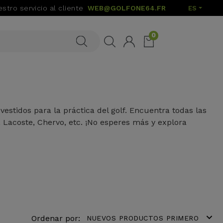
stro servicio al cliente
WEB@GOLFONE64.FR
ES
0
estidos para la práctica del golf. Encuentra todas las
, Lacoste, Chervo, etc. ¡No esperes más y explora
expand_more
Ordenar por:
NUEVOS PRODUCTOS PRIMERO