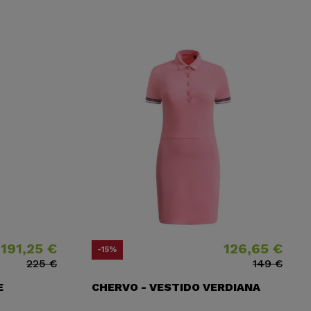
191,25 €
126,65 €
o
o base
Precio
Precio base
-15%
225 €
149 €
E
CHERVO - VESTIDO VERDIANA