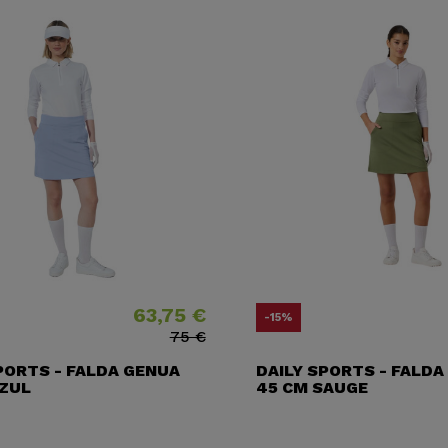
63,75 €
Precio
Precio base
Pre
Pre
-15%
75 €
PORTS - FALDA GENUA
DAILY SPORTS - FALDA
AZUL
45 CM SAUGE