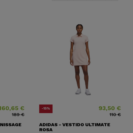
160,65 €
93,50 €
o
o base
Precio
Precio base
-15%
189 €
110 €
RNISSAGE
ADIDAS - VESTIDO ULTIMATE
ROSA