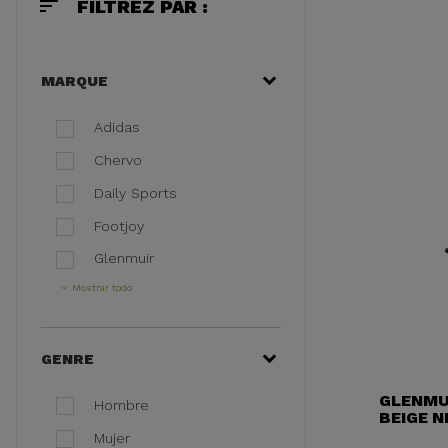
sort
FILTREZ PAR :
MARQUE
Adidas
Chervo
Daily Sports
Footjoy
Glenmuir
Mostrar todo
GENRE
GLENMUI
Hombre
BEIGE 
Mujer