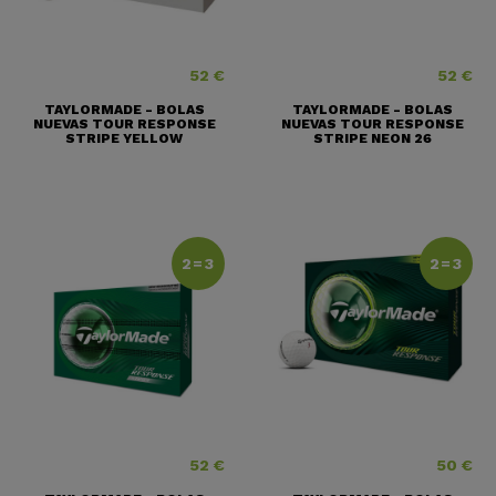
52 €
52 €
Precio
Precio
TAYLORMADE - BOLAS
TAYLORMADE - BOLAS
NUEVAS TOUR RESPONSE
NUEVAS TOUR RESPONSE
STRIPE YELLOW
STRIPE NEON 26
2=3
2=3
52 €
50 €
Precio
Precio