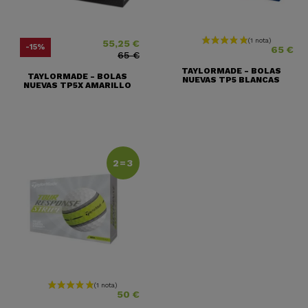
55,25 €
Precio
Precio base
Precio
-15%
65 €
65 €
TAYLORMADE - BOLAS
TAYLORMADE - BOLAS
NUEVAS TP5 BLANCAS
NUEVAS TP5X AMARILLO
2=3
Precio
50 €