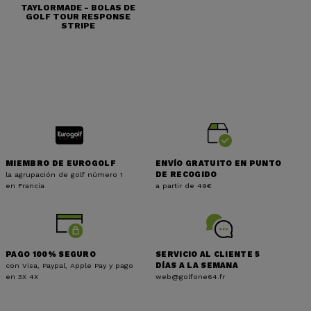
TAYLORMADE - BOLAS DE
GOLF TOUR RESPONSE
STRIPE
(1 nota)
MIEMBRO DE EUROGOLF
ENVÍO GRATUITO EN PUNTO
la agrupación de golf número 1
DE RECOGIDO
en Francia
a partir de 49€
PAGO 100% SEGURO
SERVICIO AL CLIENTE 5
con Visa, Paypal, Apple Pay y pago
DÍAS A LA SEMANA
en 3X 4X
web@golfone64.fr