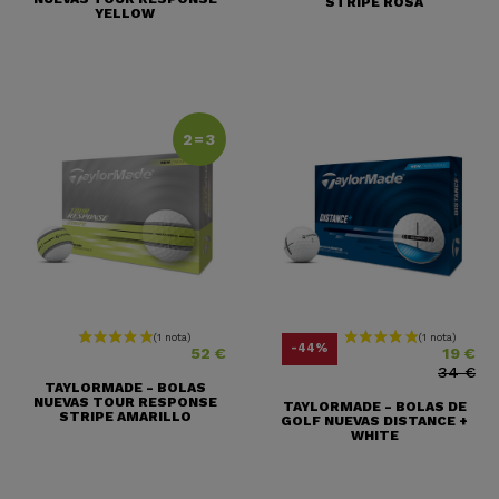
STRIPE ROSA
YELLOW
2=3
Precio
Precio
Precio base
-44%
52 €
19 €
34 €
TAYLORMADE - BOLAS
NUEVAS TOUR RESPONSE
TAYLORMADE - BOLAS DE
STRIPE AMARILLO
GOLF NUEVAS DISTANCE +
WHITE