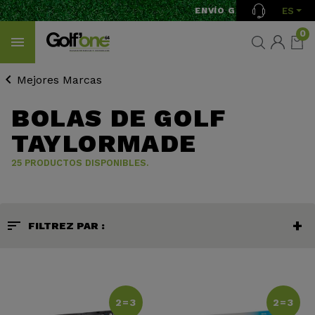
ES
ENVÍO GRATIS A PARTIR D
0
Mejores Marcas
BOLAS DE GOLF
TAYLORMADE
25 PRODUCTOS DISPONIBLES.
sort
FILTREZ PAR :
2=3
2=3