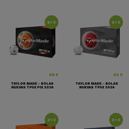
2=3
2=3
68 €
65 €
Precio
Precio
TAYLOR MADE - BOLAS
TAYLOR MADE - BOLAS
NUEVAS TP5X PIX 2026
NUEVAS TP5X 2026
2=3
2=3