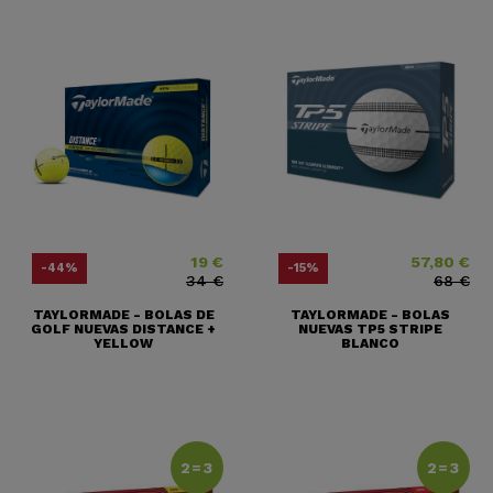
19 €
57,80 €
Precio
Precio base
Precio
Precio base
-44%
-15%
34 €
68 €
TAYLORMADE - BOLAS DE
TAYLORMADE - BOLAS
GOLF NUEVAS DISTANCE +
NUEVAS TP5 STRIPE
YELLOW
BLANCO
2=3
2=3