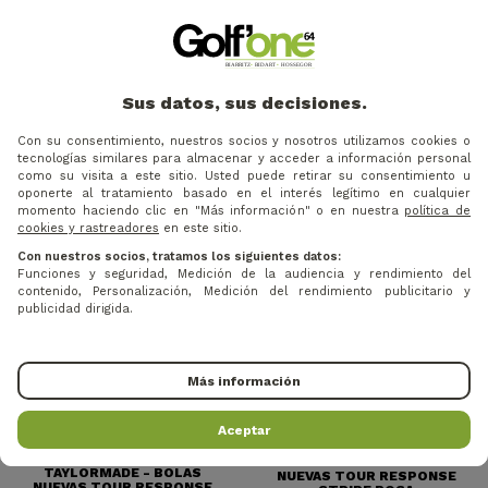
38 €
41 €
Precio
Precio
TAYLORMADE - BOLAS
TAYLORMADE - BOLAS
NUEVAS SPEEDSOFT PINK
NUEVAS SPEEDSOFT INK
Sus datos, sus decisiones.
MUTLI
Con su consentimiento, nuestros socios y nosotros utilizamos cookies o
tecnologías similares para almacenar y acceder a información personal
como su visita a este sitio. Usted puede retirar su consentimiento u
oponerte al tratamiento basado en el interés legítimo en cualquier
momento haciendo clic en "Más información" o en nuestra
política de
2=3
2=3
cookies y rastreadores
en este sitio.
Con nuestros socios, tratamos los siguientes datos:
Funciones y seguridad, Medición de la audiencia y rendimiento del
contenido, Personalización, Medición del rendimiento publicitario y
publicidad dirigida.
Más información
52 €
Precio
Precio
Aceptar
50 €
TAYLORMADE - BOLAS
TAYLORMADE - BOLAS
NUEVAS TOUR RESPONSE
NUEVAS TOUR RESPONSE