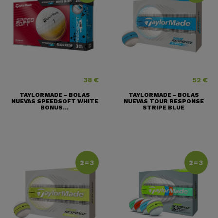
38 €
52 €
Precio
Precio
TAYLORMADE - BOLAS
TAYLORMADE - BOLAS
NUEVAS SPEEDSOFT WHITE
NUEVAS TOUR RESPONSE
BONUS...
STRIPE BLUE
2=3
2=3