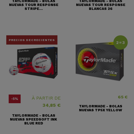
TAYLORMADE - BOLAS
TAYLORMADE - BOLAS
NUEVAS TOUR RESPONSE
NUEVAS TOUR RESPONSE
STRIPE...
BLANCAS 26
PRECIOS DECRECIENTES
2=3
65 €
Precio
À PARTIR DE
-5%
34,85 €
TAYLORMADE - BOLAS
NUEVAS TP5X YELLOW
TAYLORMADE - BOLAS
NUEVAS SPEEDSOFT INK
BLUE RED