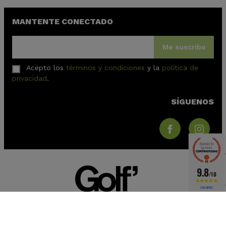
MANTENTE CONECTADO
Me suscribo
Acepto los
términos y condiciones
y la
política de
privacidad
.
SÍGUENOS
(1 nota)
9.8
/10
3143 NOTAS