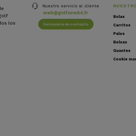
NUESTR
Nuestro servicio al cliente
de
web@golfone64.fr
golf
Bolas
dos los
Formulario de contacto
Carritos
Palos
Bolsas
Guantes
Cookie ma