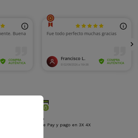
AGO 100% SEGURO
n Visa, Paypal, Apple Pay y pago en 3X 4X