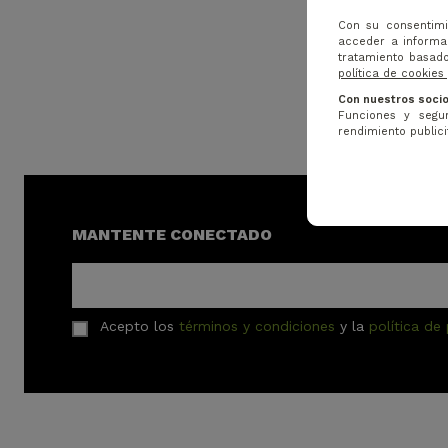
Con su consentimi
acceder a informac
tratamiento basado
política de cookies
Con nuestros socio
Funciones y segur
rendimiento publicit
MANTENTE CONECTADO
Acepto los
términos y condiciones
y la
política de