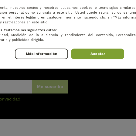
ento, nuestros socios y nosotros utilizamos cookies o tecnologías similare
ión personal como su visita a este sitio. Usted puede retirar su consentim
 en el interés legítimo en cualquier momento haciendo clic en "Más inform
 y rastreadores
en este sitio.
SERVICIO AL CLIENTE 5 DÍAS A LA SEMANA
web@golfone64.fr
s, tratamos los siguientes datos:
idad, Medición de la audiencia y rendimiento del contenido, Personaliza
ario y publicidad dirigida.
Más información
Aceptar
Me suscribo
 privacidad
.