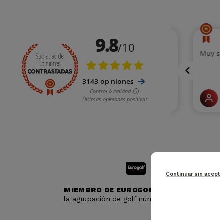
Continuar sin acep
MIEMBRO DE EUROGOLF
la agrupación de golf número 1 en Francia