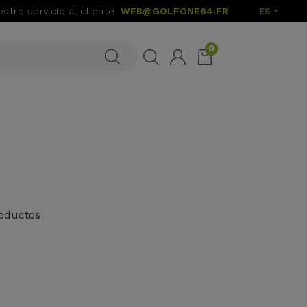
stro servicio al cliente
WEB@GOLFONE64.FR
ES
0
oductos