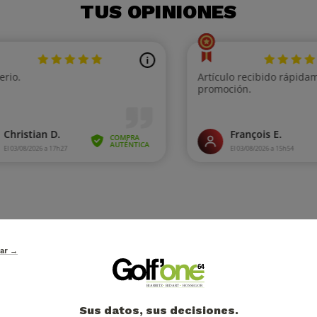
TUS OPINIONES
tar →
ENVÍO GRATUITO EN PUNTO DE RECOGIDO
P
a partir de 49€
co
Sus datos, sus decisiones.