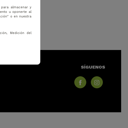
s para almacenar y
iento u oponerte al
ación" o en nuestra
ción, Medición del
SÍGUENOS