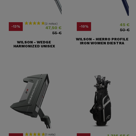
45 €
Precio
Precio base
Precio
Precio bas
-13%
-10%
47,50 €
50 €
55 €
WILSON - HIERRO PROFILE
WILSON - WEDGE
IRON WOMEN DIESTRA
HARMONIZED UNISEX
1.316,65 €