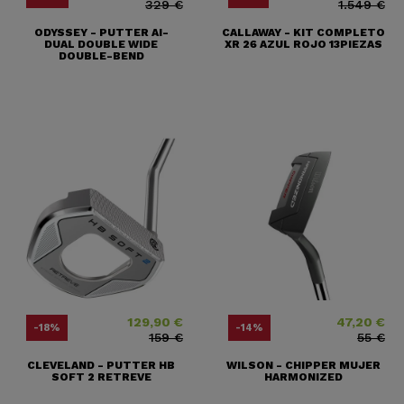
329 €
1.549 €
ODYSSEY - PUTTER AI-
CALLAWAY - KIT COMPLETO
DUAL DOUBLE WIDE
XR 26 AZUL ROJO 13PIEZAS
DOUBLE-BEND
129,90 €
47,20 €
Precio
Precio base
Precio
Precio base
-18%
-14%
159 €
55 €
CLEVELAND - PUTTER HB
WILSON - CHIPPER MUJER
SOFT 2 RETREVE
HARMONIZED