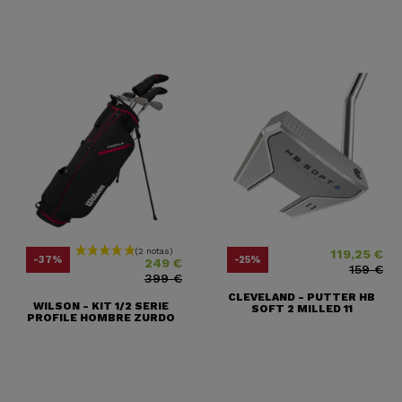
119,25 €
Precio
Precio base
Precio
Precio base
-37%
-25%
249 €
159 €
399 €
(1 nota)
CLEVELAND - PUTTER HB
WILSON - KIT 1/2 SERIE
SOFT 2 MILLED 11
PROFILE HOMBRE ZURDO