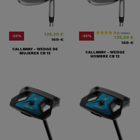
135,20 €
Precio
Precio base
Precio
Precio base
-20%
-20%
135,20 €
169 €
169 €
CALLAWAY - WEDGE DE
CALLAWAY - WEDGE
MUJERES CB 12
HOMBRE CB 12