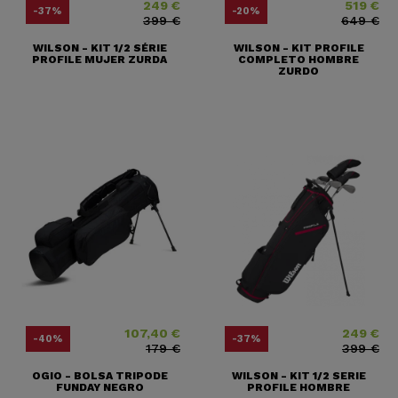
249 €
519 €
Precio
Precio base
Precio
Precio base
-37%
-20%
399 €
649 €
WILSON - KIT 1/2 SÉRIE
WILSON - KIT PROFILE
PROFILE MUJER ZURDA
COMPLETO HOMBRE
ZURDO
(2 notas)
107,40 €
249 €
Precio
Precio base
Precio
Precio base
-40%
-37%
179 €
399 €
OGIO - BOLSA TRIPODE
WILSON - KIT 1/2 SERIE
FUNDAY NEGRO
PROFILE HOMBRE