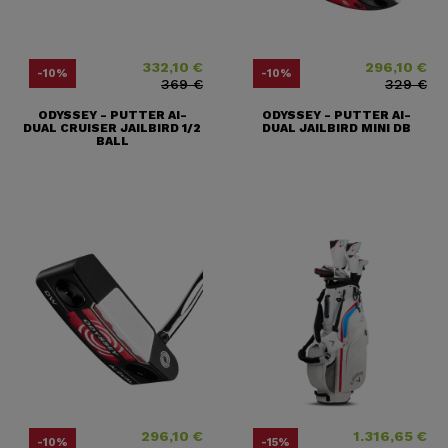
332,10 €
296,10 €
Precio
Precio base
Precio
Precio base
-10%
-10%
369 €
329 €
ODYSSEY - PUTTER AI-
ODYSSEY - PUTTER AI-
DUAL CRUISER JAILBIRD 1/2
DUAL JAILBIRD MINI DB
BALL
296,10 €
1.316,65 €
Precio
Precio base
Precio
Precio base
-10%
-15%