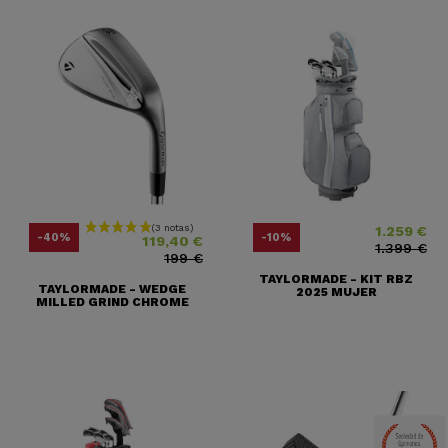
1.259 €
Precio
Precio base
Precio
Precio base
-40%
-10%
119,40 €
1.399 €
199 €
TAYLORMADE - KIT RBZ
TAYLORMADE - WEDGE
2025 MUJER
MILLED GRIND CHROME