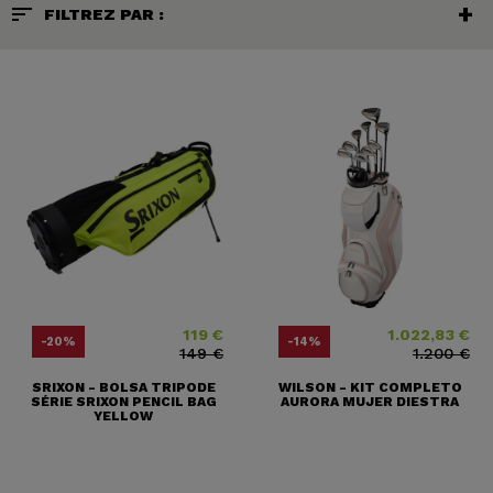
sort
FILTREZ PAR :
119 €
1.022,83 €
Precio
Precio base
Precio
Precio base
-20%
-14%
149 €
1.200 €
SRIXON - BOLSA TRIPODE
WILSON - KIT COMPLETO
SÉRIE SRIXON PENCIL BAG
AURORA MUJER DIESTRA
YELLOW