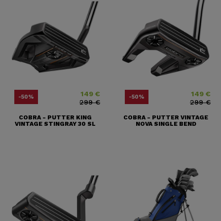
149 €
149 €
Precio
Precio base
Precio
Precio base
-50%
-50%
299 €
299 €
COBRA - PUTTER KING
COBRA - PUTTER VINTAGE
VINTAGE STINGRAY 30 SL
NOVA SINGLE BEND