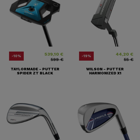
539,10 €
44,20 €
Precio
Precio base
Precio
Precio base
-10%
-19%
599 €
55 €
TAYLORMADE - PUTTER
WILSON - PUTTER
SPIDER ZT BLACK
HARMONIZED X1