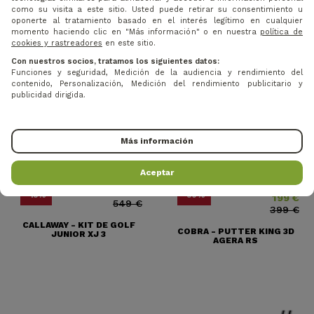
como su visita a este sitio. Usted puede retirar su consentimiento u
oponerte al tratamiento basado en el interés legítimo en cualquier
momento haciendo clic en "Más información" o en nuestra
política de
cookies y rastreadores
en este sitio.
Con nuestros socios, tratamos los siguientes datos:
Funciones y seguridad, Medición de la audiencia y rendimiento del
contenido, Personalización, Medición del rendimiento publicitario y
publicidad dirigida.
Más información
Aceptar
466,65 €
Precio
Precio base
Precio
Precio base
-15%
-50%
199 €
549 €
399 €
CALLAWAY - KIT DE GOLF
COBRA - PUTTER KING 3D
JUNIOR XJ 3
AGERA RS