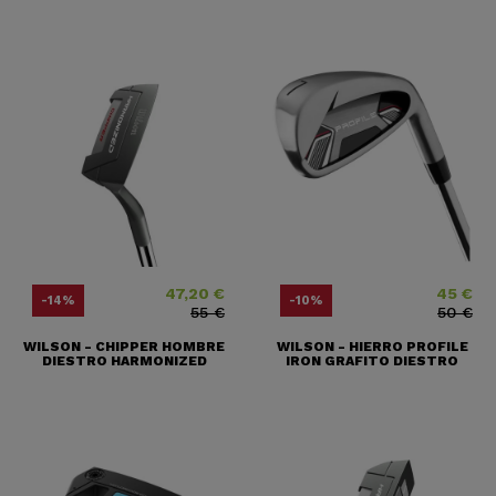
47,20 €
45 €
Precio
Precio base
Precio
Precio bas
-14%
-10%
55 €
50 €
WILSON - CHIPPER HOMBRE
WILSON - HIERRO PROFILE
DIESTRO HARMONIZED
IRON GRAFITO DIESTRO