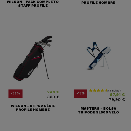
WILSON - PACK COMPLETO
PROFILE HOMBRE
STAFF PROFILE
249 €
Precio
Precio base
Precio
Precio base
-32%
-15%
67,91 €
369 €
79,90 €
WILSON - KIT 1/2 SÉRIE
MASTERS - BOLSA
PROFILE HOMBRE
TRIPODE SL500 VELO