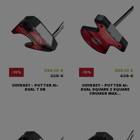
296,10 €
395,10 €
Precio
Precio base
Precio
Precio base
-10%
-10%
329 €
439 €
ODYSSEY - PUTTER AI-
ODYSSEY - PUTTER AI-
DUAL 7 DB
DUAL SQUARE 2 SQUARE
CRUISER MAX...