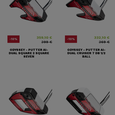
359,10 €
332,10 €
Precio
Precio base
Precio
Precio base
-10%
-10%
399 €
369 €
ODYSSEY - PUTTER AI-
ODYSSEY - PUTTER AI-
DUAL SQUARE 2 SQUARE
DUAL CRUISER 7 DB 1/2
SEVEN
BALL