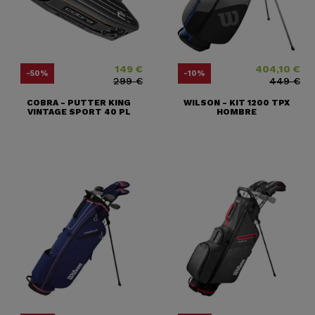
149 €
404,10 €
Precio
Precio base
Precio
Precio base
-50%
-10%
299 €
449 €
COBRA - PUTTER KING
WILSON - KIT 1200 TPX
VINTAGE SPORT 40 PL
HOMBRE