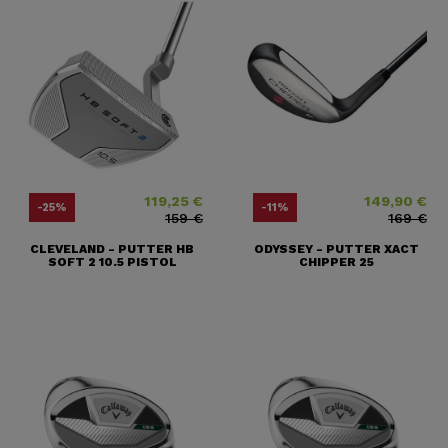
119,25 €
149,90 €
Precio
Precio base
Precio
Precio base
-25%
-11%
159 €
169 €
CLEVELAND - PUTTER HB
ODYSSEY - PUTTER XACT
SOFT 2 10.5 PISTOL
CHIPPER 25