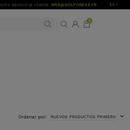
stro servicio al cliente
WEB@GOLFONE64.FR
ES
0
expand_more
Ordenar por:
NUEVOS PRODUCTOS PRIMERO