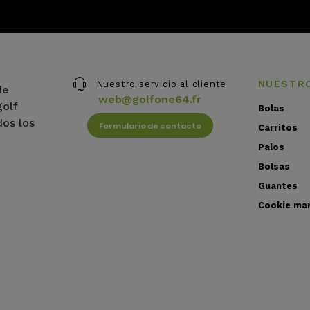
NUESTR
Nuestro servicio al cliente
de
web@golfone64.fr
golf
Bolas
dos los
Formulario de contacto
Carritos
Palos
Bolsas
Guantes
Cookie ma