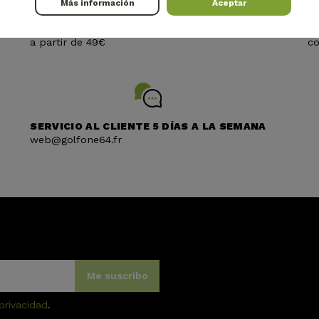
Más información
Aceptar
ENVÍO GRATUITO EN PUNTO DE RECOGIDO
P
a partir de 49€
co
SERVICIO AL CLIENTE 5 DÍAS A LA SEMANA
web@golfone64.fr
Me suscribo
 privacidad
.