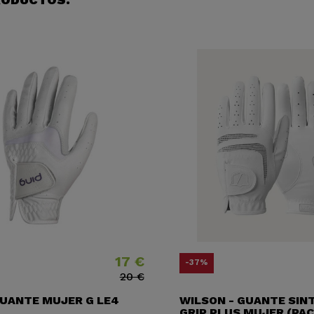
17 €
Precio
Precio base
-37%
20 €
GUANTE MUJER G LE4
WILSON - GUANTE SIN
GRIP PLUS MUJER (PAC