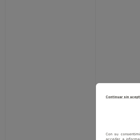
Continuar sin acep
FOOTJO
CLASICO
Con su consentimi
acceder a informac