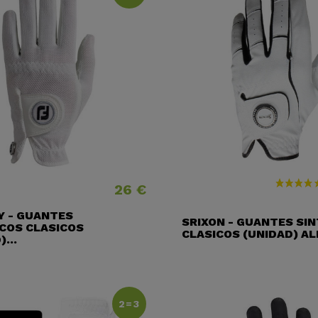
26 €
Precio
Precio
Y - GUANTES
SRIXON - GUANTES SI
COS CLASICOS
CLASICOS (UNIDAD) ALL
...
2=3