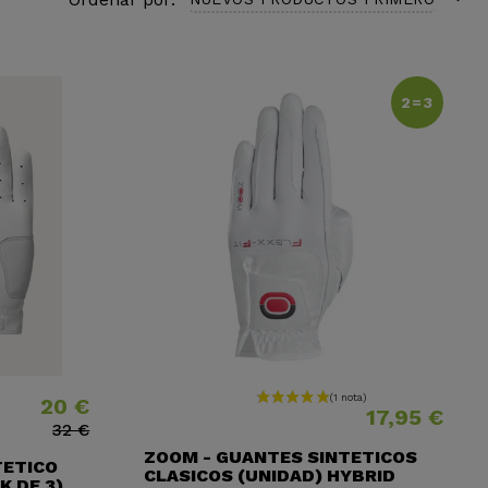
2=3
20 €
Precio
Precio base
Precio
17,95 €
32 €
ZOOM - GUANTES SINTETICOS
TETICO
CLASICOS (UNIDAD) HYBRID
K DE 3)