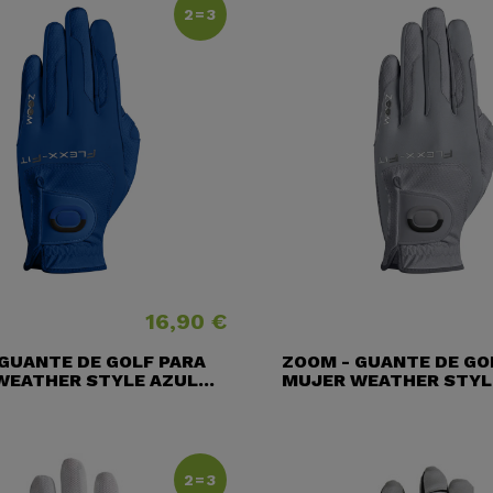
2=3
16,90 €
Precio
GUANTE DE GOLF PARA
ZOOM - GUANTE DE GO
EATHER STYLE AZUL...
MUJER WEATHER STYL
2=3