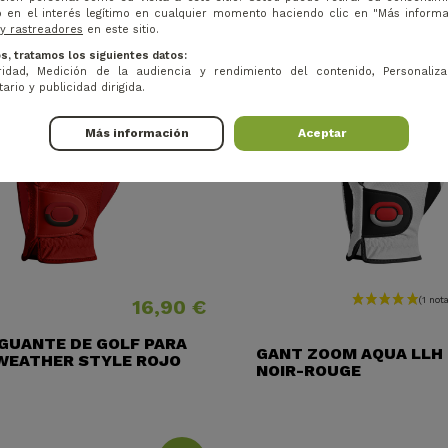
 en el interés legítimo en cualquier momento haciendo clic en "Más inform
2=3
 y rastreadores
en este sitio.
s, tratamos los siguientes datos:
idad, Medición de la audiencia y rendimiento del contenido, Personaliza
ario y publicidad dirigida.
Más información
Aceptar
16,90 €
Precio
Precio
GUANTE DE GOLF PARA
GANT ZOOM AQUA LLH
WEATHER STYLE ROJO
NOIR-ROUGE