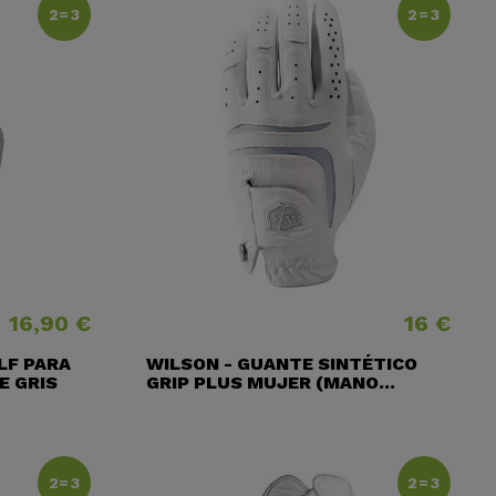
2=3
2=3
16,90 €
16 €
Precio
Precio
LF PARA
WILSON - GUANTE SINTÉTICO
E GRIS
GRIP PLUS MUJER (MANO...
2=3
2=3