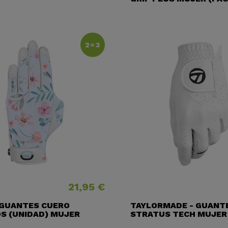
2=3
21,95 €
Precio
 GUANTES CUERO
TAYLORMADE - GUANT
S (UNIDAD) MUJER
STRATUS TECH MUJER