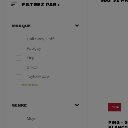
sort
FILTREZ PAR :
MARQUE
Callaway Golf
Footjoy
Ping
Srixon
TaylorMade
Mostrar todo
GENRE
-15%
Mujer
PING - 
BLANCO