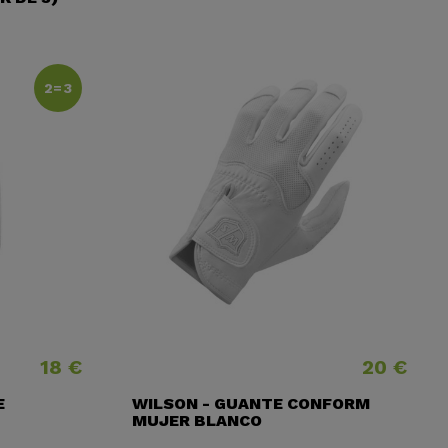
2=3
18 €
20 €
Precio
Precio
E
WILSON - GUANTE CONFORM
MUJER BLANCO