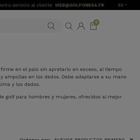
stro servicio al cliente
WEB@GOLFONE64.FR
ES
0
firme en el palo sin apretarlo en exceso, al tiempo
s y ampollas en los dedos. Debe adaptarse a su mano
lma y los dedos.
e golf para hombres y mujeres, ofrecidos al mejor
expand_more
Ordenar por:
NUEVOS PRODUCTOS PRIMERO