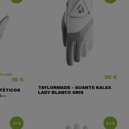
20 €
Precio
18 €
TAYLORMADE - GUANTE KALEA
NTÉTICOS
LADY BLANCO GRIS
...
2=3
2=3