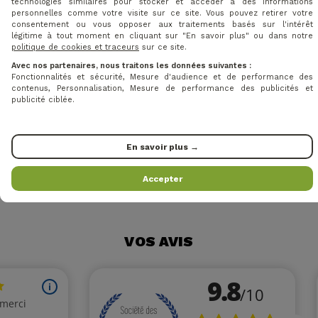
technologies similaires pour stocker et accéder à des informations
Vous avez besoin d'aide ?
personnelles comme votre visite sur ce site. Vous pouvez retirer votre
Contactez notre équipe !
consentement ou vous opposer aux traitements basés sur l'intérêt
légitime à tout moment en cliquant sur "En savoir plus" ou dans notre
politique de cookies et traceurs
sur ce site.
Faites confiance à l'expertise de Baptiste et de
Avec nos partenaires, nous traitons les données suivantes :
notre équipe pour vous aider dans le choix de
Fonctionnalités et sécurité, Mesure d'audience et de performance des
vos équipements. Que ce soient les clubs, les
contenus, Personnalisation, Mesure de performance des publicités et
publicité ciblée.
chaussures, les chariots, les sacs ou les
accessoires, nous vous aiderons à sélectionner
les produits les plus adaptés à vos besoins.
En savoir plus →
N'hésitez pas à nous contacter au 07 84 58 69
69
Accepter
VOS AVIS