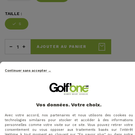
TAILLE :
S
AJOUTER AU PANIER
Continuer sans accepter →
DESCRIPTION
Caractéristiques principales
Aération sous les bras avec zip – régulation
Vos données. Votre choix.
optimale de la température
Avec votre accord, nos partenaires et nous utilisons des cookies ou
Col DrySeal™ – protection supplémentaire contre
technologies similaires pour stocker et accéder à des informations
la pluie
personnelles comme votre visite sur ce site. Vous pouvez retirer votre
consentement ou vous opposer aux traitements basés sur l'intérêt
Stretch 4 voies – liberté de mouvement totale
légitime à tout moment en cliquant sur "En savoir plus" ou dans notre