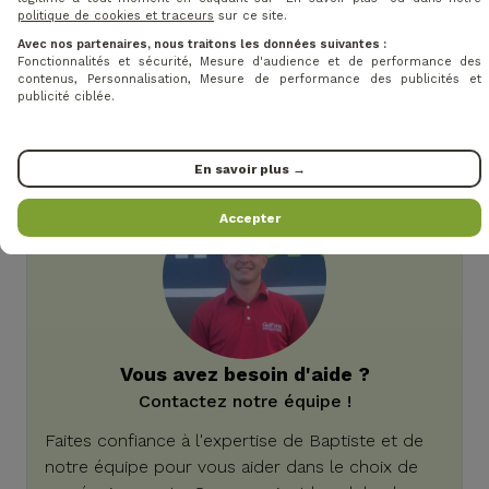
pour le swing
politique de cookies et traceurs
sur ce site.
Coutures étanches – protection complète contre
Avec nos partenaires, nous traitons les données suivantes :
Fonctionnalités et sécurité, Mesure d'audience et de performance des
l’eau
contenus, Personnalisation, Mesure de performance des publicités et
Fermetures éclair YKK étanches – fiables même
publicité ciblée.
sous forte pluie
Légère et coupe-vent – confort sans compromis
En savoir plus →
Accepter
Vous avez besoin d'aide ?
Contactez notre équipe !
Faites confiance à l'expertise de Baptiste et de
notre équipe pour vous aider dans le choix de