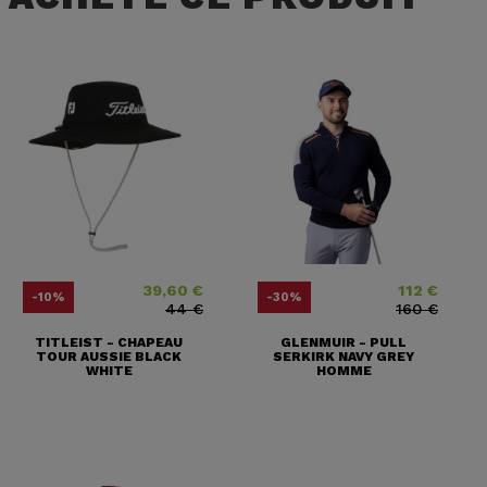
39,60 €
112 €
Prix
Prix ​​habituel
Prix
Prix ​​habituel
-10%
-30%
44 €
160 €
TITLEIST - CHAPEAU
GLENMUIR - PULL
TOUR AUSSIE BLACK
SERKIRK NAVY GREY
WHITE
HOMME