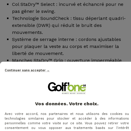
Col StaDry™ Select : incurvé et échancré pour ne
pas gêner le swing.
Technologie SoundCheck : tissu déperlant quadri-
extensible (DWR) qui réduit le bruit des
mouvements.
Système de serrage interne : cordons ajustables
pour plaquer la veste au corps et maximiser la
liberté de mouvement.
Manches StaDry™ Grip : ouverture imperméable
protégeant le grip entre les coups.
Continuer sans accepter →
Composition : 77% nylon / 23% élasthanne.
Vos données. Votre choix.
Avec votre accord, nos partenaires et nous utilisons des cookies ou
technologies similaires pour stocker et accéder à des informations
personnelles comme votre visite sur ce site. Vous pouvez retirer votre
consentement ou vous opposer aux traitements basés sur l'intérêt