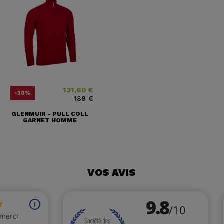
131,60 €
Prix
Prix ​​habituel
-30%
188 €
GLENMUIR - PULL COLL
GARNET HOMME
VOS AVIS