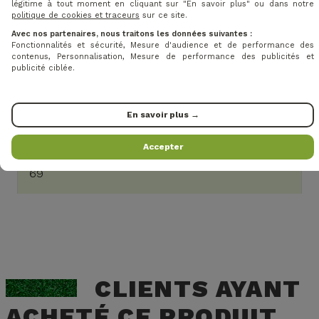
légitime à tout moment en cliquant sur "En savoir plus" ou dans notre
Vous avez besoin d'aide ?
politique de cookies et traceurs
sur ce site.
Contactez notre équipe !
Avec nos partenaires, nous traitons les données suivantes :
Fonctionnalités et sécurité, Mesure d'audience et de performance des
Faites confiance à l'expertise de Baptiste et de
contenus, Personnalisation, Mesure de performance des publicités et
publicité ciblée.
notre équipe pour vous aider dans le choix de
vos équipements. Que ce soient les clubs, les
chaussures, les chariots, les sacs ou les
En savoir plus →
accessoires, nous vous aiderons à sélectionner
les produits les plus adaptés à vos besoins.
Accepter
N'hésitez pas à nous contacter au 07 84 58 69
69
CLIENTS AYANT
ACHETÉ CE PRODUIT