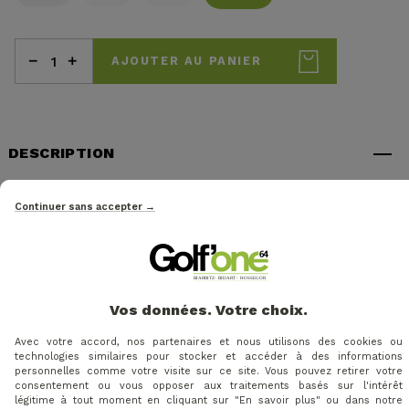
AJOUTER AU PANIER
DESCRIPTION
Caractéristiques :
Continuer sans accepter →
Panneaux isolés sur l’avant, l’arrière et le haut des
manches pour une chaleur légère et efficace.
Clo® Vivo Extreme : isolation innovante avec
perforations brevetées pour une meilleure
Vos données. Votre choix.
respirabilité et une élasticité 4-way stretch.
Tissu extérieur léger, extensible et déperlant pour
Avec votre accord, nos partenaires et nous utilisons des cookies ou
technologies similaires pour stocker et accéder à des informations
plus de confort.
personnelles comme votre visite sur ce site. Vous pouvez retirer votre
Panneaux en polaire extensible sur les côtés, sous
consentement ou vous opposer aux traitements basés sur l'intérêt
légitime à tout moment en cliquant sur "En savoir plus" ou dans notre
les bras et dans le bas du dos pour une totale