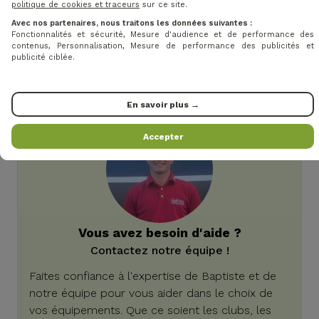
politique de cookies et traceurs
sur ce site.
liberté de mouvement.
Avec nos partenaires, nous traitons les données suivantes :
Fermeture zippée double sens.
Fonctionnalités et sécurité, Mesure d'audience et de performance des
contenus, Personnalisation, Mesure de performance des publicités et
Deux poches zippées à l’avant.
publicité ciblée.
Logo PING sur la manche droite et la patte
intérieure du zip.
En savoir plus →
Accepter
Vous avez besoin d'aide ?
Contactez notre équipe !
Faites confiance à l'expertise de Baptiste et de
notre équipe pour vous aider dans le choix de
vos équipements. Que ce soient les clubs, les