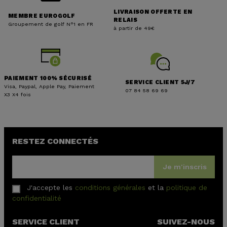
LIVRAISON OFFERTE EN
MEMBRE EUROGOLF
RELAIS
Groupement de golf N°1 en FR
à partir de 49€
PAIEMENT 100% SÉCURISÉ
SERVICE CLIENT 5J/7
Visa, Paypal, Apple Pay, Paiement
07 84 58 69 69
X3 X4 fois
RESTEZ CONNECTÉS
Je m'inscris
J'accepte les
conditions générales
et la
politique de
confidentialité
SERVICE CLIENT
SUIVEZ-NOUS