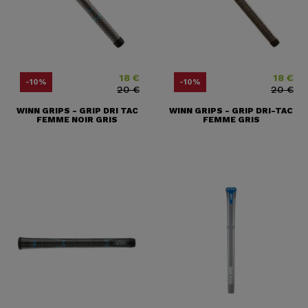
18 €
18 €
Prix
Prix ​​habituel
Prix
Prix ​​habit
-10%
-10%
20 €
20 €
WINN GRIPS - GRIP DRI TAC
WINN GRIPS - GRIP DRI-TAC
FEMME NOIR GRIS
FEMME GRIS