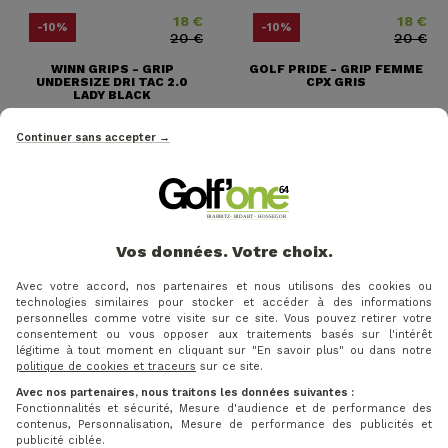
18 €
18 €
Prix
Prix ​​habituel
Prix
Prix ​​habit
-10%
-10%
20 €
20 €
WINN GRIPS - GRIP
GOLF PRIDE - GRIP FEMME
UNDERSIZE DRI TAC 2.0
CPX GRIS
LADY BLACK
Continuer sans accepter →
Vos données. Votre choix.
Avec votre accord, nos partenaires et nous utilisons des cookies ou
technologies similaires pour stocker et accéder à des informations
personnelles comme votre visite sur ce site. Vous pouvez retirer votre
consentement ou vous opposer aux traitements basés sur l'intérêt
légitime à tout moment en cliquant sur "En savoir plus" ou dans notre
politique de cookies et traceurs
sur ce site.
17 €
Prix
Prix ​​habituel
Prix
Prix ​​habituel
Avec nos partenaires, nous traitons les données suivantes :
-15%
-10%
13,50 €
20 €
Fonctionnalités et sécurité, Mesure d'audience et de performance des
15 €
contenus, Personnalisation, Mesure de performance des publicités et
GOLF PRIDE - GRIP FEMME
publicité ciblée.
GRIP FEMME GOLF PRIDE