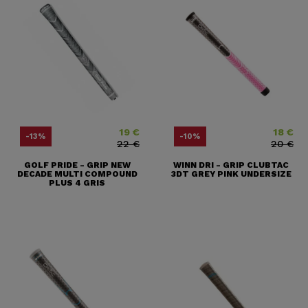
19 €
18 €
Prix
Prix ​​habituel
Prix
Prix ​​habit
-13%
-10%
22 €
20 €
GOLF PRIDE - GRIP NEW
WINN DRI - GRIP CLUBTAC
DECADE MULTI COMPOUND
3DT GREY PINK UNDERSIZE
PLUS 4 GRIS