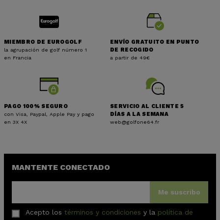
MIEMBRO DE EUROGOLF
ENVÍO GRATUITO EN PUNTO
la agrupación de golf número 1
DE RECOGIDO
en Francia
a partir de 49€
PAGO 100% SEGURO
SERVICIO AL CLIENTE 5
con Visa, Paypal, Apple Pay y pago
DÍAS A LA SEMANA
en 3X 4X
web@golfone64.fr
MANTENTE CONECTADO
Me suscribo
Acepto los
términos y condiciones
y la
política de