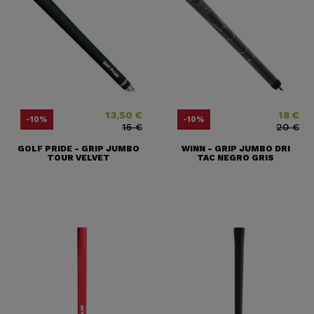
13,50 €
18 €
Precio
Precio base
Precio
Precio bas
-10%
-10%
15 €
20 €
GOLF PRIDE - GRIP JUMBO
WINN - GRIP JUMBO DRI
TOUR VELVET
TAC NEGRO GRIS