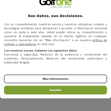
19 €
18 €
Precio
Precio base
Precio
Precio bas
-13%
-10%
22 €
20 €
GOLF PRIDE - GRIP
GOLF PRIDE GRIP CP2
Sus datos, sus decisiones.
HOMBRE JUMBO MCC PLUS
WRAP JUMBO
4 GRIS
Con su consentimiento, nuestros socios y nosotros utilizamos cookies o
tecnologías similares para almacenar y acceder a información personal
como su visita a este sitio. Usted puede retirar su consentimiento u
oponerte al tratamiento basado en el interés legítimo en cualquier
momento haciendo clic en "Más información" o en nuestra
política de
TUS OPINIONES
cookies y rastreadores
en este sitio.
Con nuestros socios, tratamos los siguientes datos:
Funciones y seguridad, Medición de la audiencia y rendimiento del
contenido, Personalización, Medición del rendimiento publicitario y
publicidad dirigida.
Más información
Aceptar