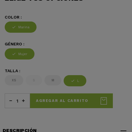
COLOR :
Marina
GÉNERO :
Mujer
TALLA :
XS
S
M
L
AGREGAR AL CARRITO
DESCRIPCIÓN