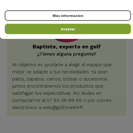
Más información
Aceptar
Baptiste, experto en golf
¿Tienes alguna pregunta?
Mi objetivo es ayudarte a elegir el equipo que
mejor se adapte a tus necesidades. Ya sean
palos, zapatos, carros, bolsas o accesorios,
juntos encontraremos los productos que
satisfagan tus expectativas. No dudes en
contactarme al 07 84 58 69 69 o por correo
electrónico a
web@golfone64.fr
.