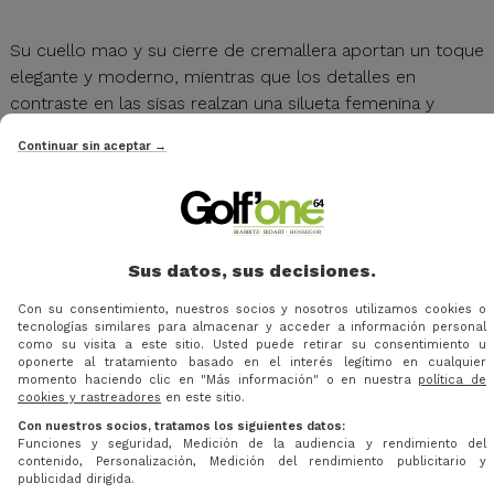
Su cuello mao y su cierre de cremallera aportan un toque
elegante y moderno, mientras que los detalles en
contraste en las sisas realzan una silueta femenina y
cuidada. Ideal para los días calurosos, el PING Penola
Continuar sin aceptar →
combina confort térmico y elegancia, manteniéndose
práctico para el campo.
Características principales
Sus datos, sus decisiones.
Diseño sin mangas para mayor libertad y frescura
Tejido ligero y transpirable
Con su consentimiento, nuestros socios y nosotros utilizamos cookies o
tecnologías similares para almacenar y acceder a información personal
Cuello mao con cierre de cremallera para un estilo
como su visita a este sitio. Usted puede retirar su consentimiento u
moderno
oponerte al tratamiento basado en el interés legítimo en cualquier
momento haciendo clic en "Más información" o en nuestra
política de
Detalles en contraste en las sisas para una silueta
cookies y rastreadores
en este sitio.
femenina
Con nuestros socios, tratamos los siguientes datos:
Confort térmico ideal para los días calurosos
Funciones y seguridad, Medición de la audiencia y rendimiento del
contenido, Personalización, Medición del rendimiento publicitario y
publicidad dirigida.