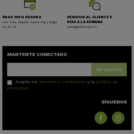
PAGO 100% SEGURO
SERVICIO AL CLIENTE 5
con Visa, Paypal, Apple Pay y pago
DÍAS A LA SEMANA
en 3X 4X
web@golfone64.fr
MANTENTE CONECTADO
Me suscribo
Acepto los
términos y condiciones
y la
política de
privacidad
.
SÍGUENOS